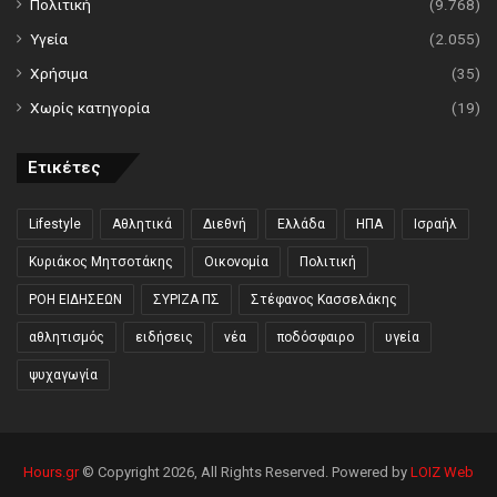
Πολιτική
(9.768)
Υγεία
(2.055)
Χρήσιμα
(35)
Χωρίς κατηγορία
(19)
Ετικέτες
Lifestyle
Αθλητικά
Διεθνή
Ελλάδα
ΗΠΑ
Ισραήλ
Κυριάκος Μητσοτάκης
Οικονομία
Πολιτική
ΡΟΗ ΕΙΔΗΣΕΩΝ
ΣΥΡΙΖΑ ΠΣ
Στέφανος Κασσελάκης
αθλητισμός
ειδήσεις
νέα
ποδόσφαιρο
υγεία
ψυχαγωγία
Hours.gr
© Copyright 2026, All Rights Reserved. Powered by
LOIZ Web