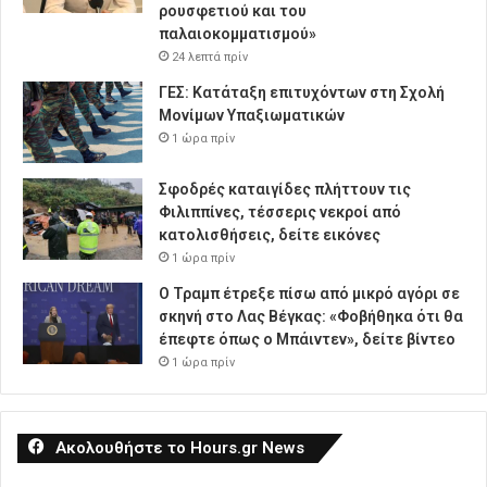
ρουσφετιού και του
παλαιοκομματισμού»
24 λεπτά πρίν
ΓΕΣ: Κατάταξη επιτυχόντων στη Σχολή
Μονίμων Υπαξιωματικών
1 ώρα πρίν
Σφοδρές καταιγίδες πλήττουν τις
Φιλιππίνες, τέσσερις νεκροί από
κατολισθήσεις, δείτε εικόνες
1 ώρα πρίν
Ο Τραμπ έτρεξε πίσω από μικρό αγόρι σε
σκηνή στο Λας Βέγκας: «Φοβήθηκα ότι θα
έπεφτε όπως ο Μπάιντεν», δείτε βίντεο
1 ώρα πρίν
Ακολουθήστε το Hours.gr News