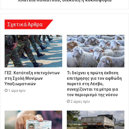
υ
ν
σ
η
Σχετικά Άρθρα
ΓΕΣ: Κατάταξη επιτυχόντων
Τι δείχνει η πρώτη έκθεση
στη Σχολή Μονίμων
επιτήρησης για τον αφθώδη
Υπαξιωματικών
πυρετό στη Λέσβο,
συνεχίζονται τα μέτρα για
1 ώρα πρίν
τον περιορισμό της νόσου
2 ώρες πρίν