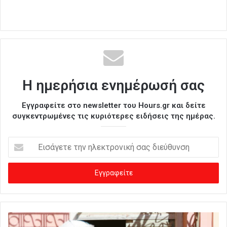
Η ημερήσια ενημέρωσή σας
Εγγραφείτε στο newsletter του Hours.gr και δείτε
συγκεντρωμένες τις κυριότερες ειδήσεις της ημέρας.
Ε
ι
σ
ά
γ
ε
τ
ε