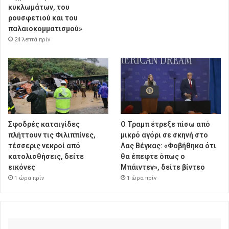
κυκλωμάτων, του
ρουσφετιού και του
παλαιοκομματισμού»
24 λεπτά πρίν
Σφοδρές καταιγίδες
Ο Τραμπ έτρεξε πίσω από
πλήττουν τις Φιλιππίνες,
μικρό αγόρι σε σκηνή στο
τέσσερις νεκροί από
Λας Βέγκας: «Φοβήθηκα ότι
κατολισθήσεις, δείτε
θα έπεφτε όπως ο
εικόνες
Μπάιντεν», δείτε βίντεο
1 ώρα πρίν
1 ώρα πρίν