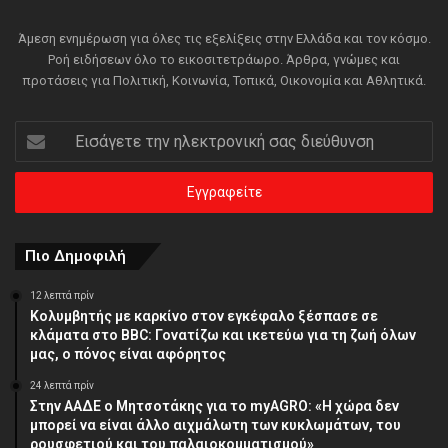
Άμεση ενημέρωση για όλες τις εξελίξεις στην Ελλάδα και τον κόσμο.
Ροή ειδήσεων όλο το εικοσιτετράωρο. Άρθρα, γνώμες και
προτάσεις για Πολιτική, Κοινωνία, Τοπικά, Οικονομία και Αθλητικά.
Εισάγετε
την
ηλεκτρονική
σας
διεύθυνση
Πιο Δημοφιλή
12 λεπτά πρίν
Κολυμβητής με καρκίνο στον εγκέφαλο ξέσπασε σε
κλάματα στο BBC: Γονατίζω και ικετεύω για τη ζωή όλων
μας, ο πόνος είναι αφόρητος
24 λεπτά πρίν
Στην ΑΑΔΕ ο Μητσοτάκης για το myAGRO: «Η χώρα δεν
μπορεί να είναι άλλο αιχμάλωτη των κυκλωμάτων, του
ρουσφετιού και του παλαιοκομματισμού»