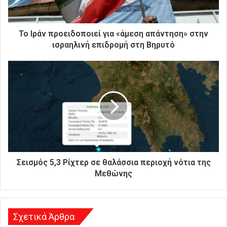
ε
κ
τ
ρ
Το Ιράν προειδοποιεί για «άμεση απάντηση» στην
ο
ισραηλινή επιδρομή στη Βηρυτό
ν
ι
κ
ή
σ
α
ς
δ
ι
ε
ύ
Σεισμός 5,3 Ρίχτερ σε θαλάσσια περιοχή νότια της
θ
Μεθώνης
υ
ν
σ
η
Σχετικά Άρθρα