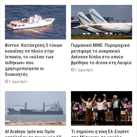
Βίντεο: Kατάσχεση 5 τόνων
Γερμανικά ΜΜΕ: Πυρομαχικά
κοκαΐνης σε πλοίο στην
μετέφερε το ουκρανικό
Ισπανία, το «κόλπο των
Antonov δίπλα στο οποίο
πιθήκων» που
βρέθηκε το drone στη Λειψία
χρησιμοποίησαν οι
1 ώρα πρίν
διακινητές
1 ώρα πρίν
Al Arabiya: Ιράν και Ομάν
Τι σημαίνει η νίκη Ελ-Σαγέντ