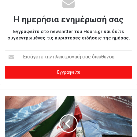
Η ημερήσια ενημέρωσή σας
Εγγραφείτε στο newsletter του Hours.gr και δείτε
συγκεντρωμένες τις κυριότερες ειδήσεις της ημέρας.
Ε
ι
σ
ά
γ
ε
τ
ε
τ
η
ν
η
λ