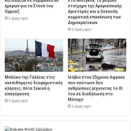
κατέληξαν σε συμφωνία 60
στο Μίσιγκαν, το μεγάλο
ημερών για τα Στενά του
στοίχημα της Aμερικανικής
Ορμούζ
Αριστεράς και η δύσκολη
κομματική επανένωση των
2 ώρες πρίν
Δημοκρατικών
3 ώρες πρίν
Μπλόκο της Γαλλίας στις
Ισόβια στον 25χρονο Αφγανό
ανεπιθύμητες διαφημιστικές
που σκότωσε δύο
κλήσεις, πότε ξεκινά η
ανθρώπους ρίχνοντας το ΙΧ
απαγόρευση
του σε διαδήλωση στο
Μόναχο
3 ώρες πρίν
3 ώρες πρίν