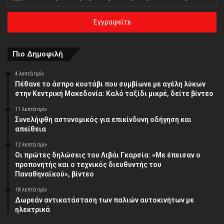
την
ηλεκτρονική
σας
διεύθυνση
Πιο Δημοφιλή
4 λεπτά πρίν
Πέθανε το άσπρο κουτάβι που συμβίωνε με αγέλη λύκων
στην Κεντρική Μακεδονία: Καλό ταξίδι μικρέ, δείτε βίντεο
11 λεπτά πρίν
Συνελήφθη αστυνομικός για επικίνδυνη οδήγηση και
απείθεια
12 λεπτά πρίν
Οι πρώτες δηλώσεις του Λιβάι Γκαρσία: «Με έπεισαν ο
προπονητής και ο τεχνικός διευθυντής του
Παναθηναϊκού», βίντεο
18 λεπτά πρίν
Δωρεάν αντικατάσταση των παλιών αυτοκινήτων με
ηλεκτρικά