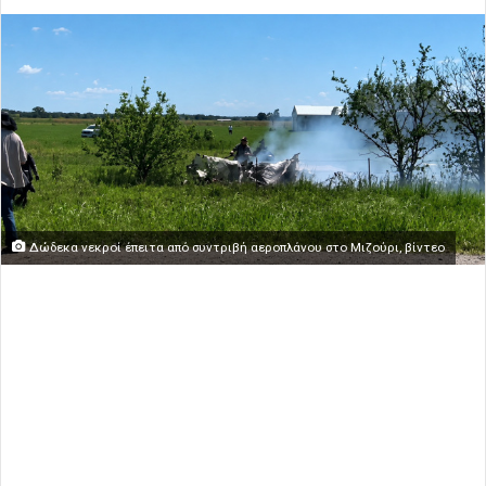
Δώδεκα νεκροί έπειτα από συντριβή αεροπλάνου στο Μιζούρι, βίντεο