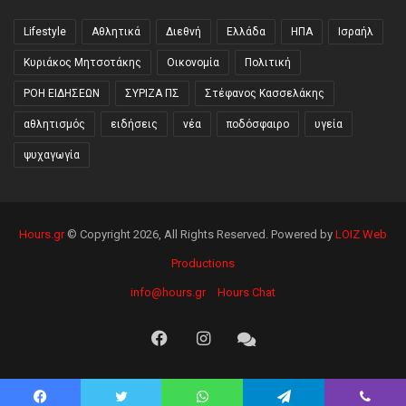
Lifestyle
Αθλητικά
Διεθνή
Ελλάδα
ΗΠΑ
Ισραήλ
Κυριάκος Μητσοτάκης
Οικονομία
Πολιτική
ΡΟΗ ΕΙΔΗΣΕΩΝ
ΣΥΡΙΖΑ ΠΣ
Στέφανος Κασσελάκης
αθλητισμός
ειδήσεις
νέα
ποδόσφαιρο
υγεία
ψυχαγωγία
Hours.gr
© Copyright 2026, All Rights Reserved. Powered by
LOIZ Web
Productions
info@hours.gr
Hours Chat
Facebook
Instagram
Hours
Chat