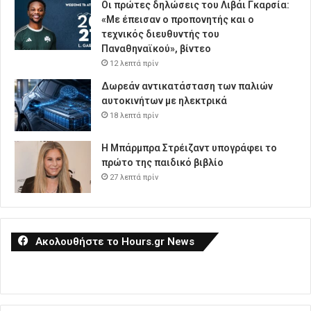
Οι πρώτες δηλώσεις του Λιβάι Γκαρσία:
«Με έπεισαν ο προπονητής και ο
τεχνικός διευθυντής του
Παναθηναϊκού», βίντεο
12 λεπτά πρίν
Δωρεάν αντικατάσταση των παλιών
αυτοκινήτων με ηλεκτρικά
18 λεπτά πρίν
Η Μπάρμπρα Στρέιζαντ υπογράφει το
πρώτο της παιδικό βιβλίο
27 λεπτά πρίν
Ακολουθήστε το Hours.gr News