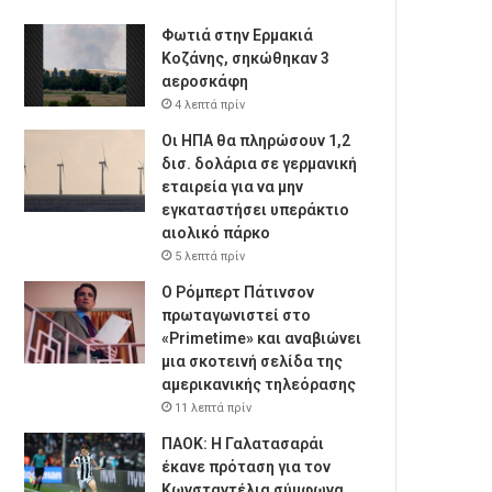
Φωτιά στην Ερμακιά
Κοζάνης, σηκώθηκαν 3
αεροσκάφη
4 λεπτά πρίν
Οι ΗΠΑ θα πληρώσουν 1,2
δισ. δολάρια σε γερμανική
εταιρεία για να μην
εγκαταστήσει υπεράκτιο
αιολικό πάρκο
5 λεπτά πρίν
Ο Ρόμπερτ Πάτινσον
πρωταγωνιστεί στο
«Primetime» και αναβιώνει
μια σκοτεινή σελίδα της
αμερικανικής τηλεόρασης
11 λεπτά πρίν
ΠΑΟΚ: Η Γαλατασαράι
έκανε πρόταση για τον
Κωνσταντέλια σύμφωνα