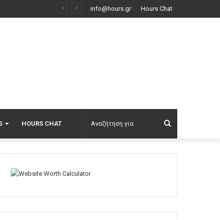
Οι ΗΠΑ θα πληρώσουν 1,2 δισ. δολάρια σε γερμανική εταιρεία για να μην εγκαταστήσει υπεράκτιο αιολικό πάρκο
info@hours.gr
Hours Chat
Αναζήτηση
S
HOURS CHAT
για