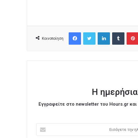
Facebook
Twitter
LinkedIn
Tumblr
Κοινοποίηση
Η ημερήσια
Εγγραφείτε στο newsletter του Hours.gr κα
Ε
ι