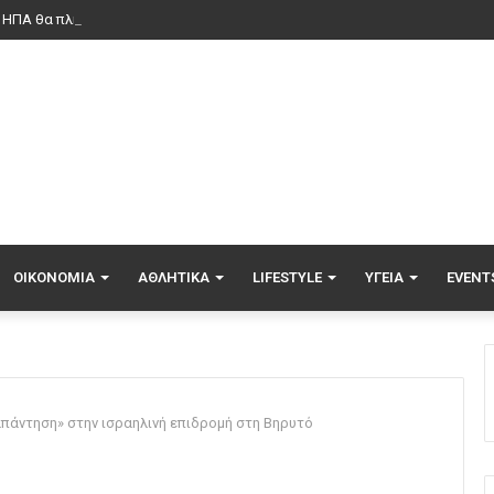
ΟΙΚΟΝΟΜΊΑ
ΑΘΛΗΤΙΚΆ
LIFESTYLE
ΥΓΕΊΑ
EVENT
 απάντηση» στην ισραηλινή επιδρομή στη Βηρυτό