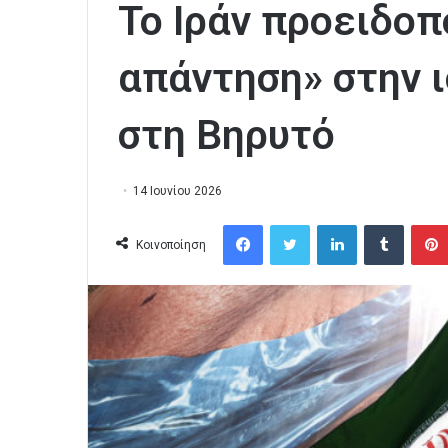
Το Ιράν προειδοπ
απάντηση» στην 
στη Βηρυτό
14 Ιουνίου 2026
Facebook
Twitter
LinkedIn
Tumblr
Κοινοποίηση