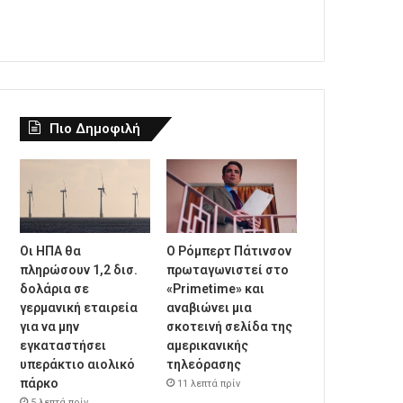
Πιο Δημοφιλή
Οι ΗΠΑ θα
Ο Ρόμπερτ Πάτινσον
πληρώσουν 1,2 δισ.
πρωταγωνιστεί στο
δολάρια σε
«Primetime» και
γερμανική εταιρεία
αναβιώνει μια
για να μην
σκοτεινή σελίδα της
εγκαταστήσει
αμερικανικής
υπεράκτιο αιολικό
τηλεόρασης
πάρκο
11 λεπτά πρίν
5 λεπτά πρίν