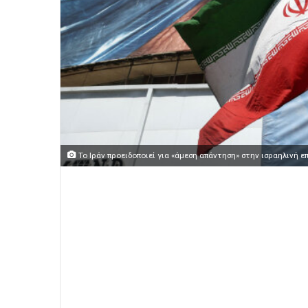
Το Ιράν προειδοποιεί για «άμεση απάντηση» στην ισραηλινή 