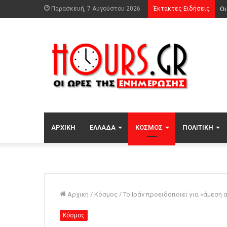
Παρασκευή, 7 Αυγούστου 2026
Έκτακτες Ειδήσεις
ΑΡΧΙΚΉ
ΕΛΛΆΔΑ
ΚΌΣΜΟΣ
ΠΟΛΙΤΙΚΉ
Αρχική
/
Κόσμος
/
Το Ιράν προειδοποιεί για «άμεση
Κόσμος