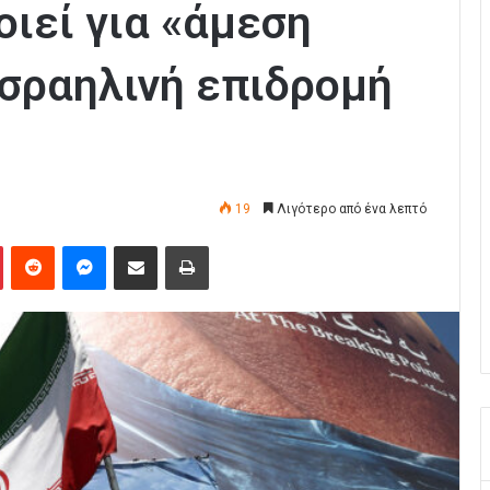
οιεί για «άμεση
ισραηλινή επιδρομή
19
Λιγότερο από ένα λεπτό
Pinterest
Reddit
Messenger
Κοινοποίηση μέσω Email
Εκτύπωση