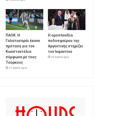
ΠΑΟΚ: Η
Η ομοσπονδία
Γαλατασαράι έκανε
ποδοσφαίρου της
πρόταση για τον
Αργεντινής στηρίζει
Κωνσταντέλια
τον Ινφαντίνο
σύμφωνα με τους
16 λεπτά πρίν
Τούρκους
11 λεπτά πρίν