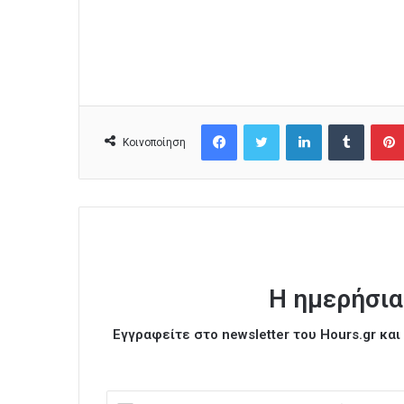
Facebook
Twitter
LinkedIn
Tumblr
Κοινοποίηση
Η ημερήσια
Εγγραφείτε στο newsletter του Hours.gr κα
Ε