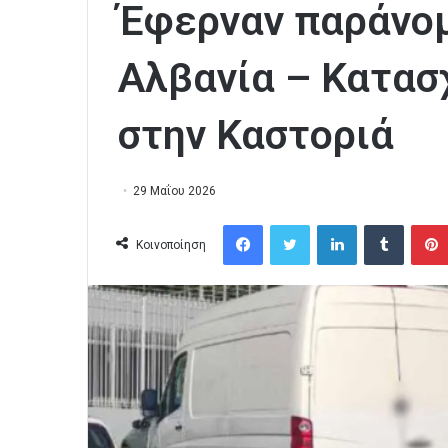
Έφερναν παράνομ
Αλβανία – Κατασχ
στην Καστοριά
29 Μαΐου 2026
Facebook
Twitter
LinkedIn
Tumblr
Κοινοποίηση