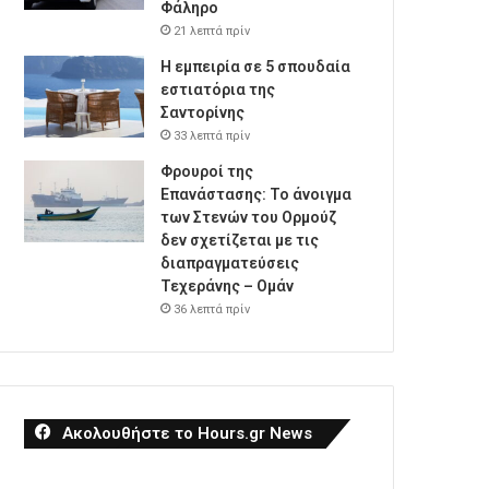
Φάληρο
21 λεπτά πρίν
Η εμπειρία σε 5 σπουδαία
εστιατόρια της
Σαντορίνης
33 λεπτά πρίν
Φρουροί της
Επανάστασης: Το άνοιγμα
των Στενών του Ορμούζ
δεν σχετίζεται με τις
διαπραγματεύσεις
Τεχεράνης – Ομάν
36 λεπτά πρίν
Ακολουθήστε το Hours.gr News