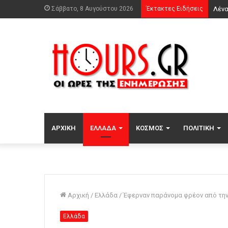
Σάββατο, 8 Αυγούστου 2026
Έκτακτες Ειδήσεις
ΑΡΧΙΚΉ
ΕΛΛΆΔΑ
ΚΌΣΜΟΣ
ΠΟΛΙΤΙΚΉ
Αρχική
/
Ελλάδα
/
Έφερναν παράνομα φρέον από την
Ελλάδα