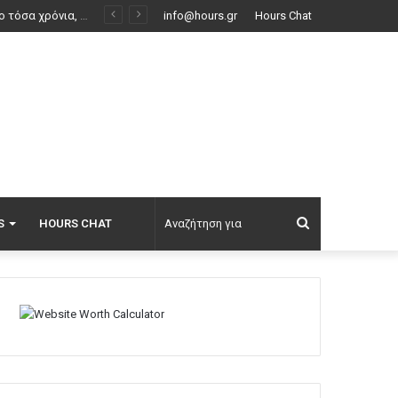
Συνέντευξη ποταμός του Χάντερ Μπάιντεν: Ο πατέρας μου έχει μεταστάσεις στα οστά – Έπινα 4 λίτρα βότκα τη μέρα, κάπνιζα κρακ κάθε 15 λεπτά
info@hours.gr
Hours Chat
Αναζήτηση
S
HOURS CHAT
για