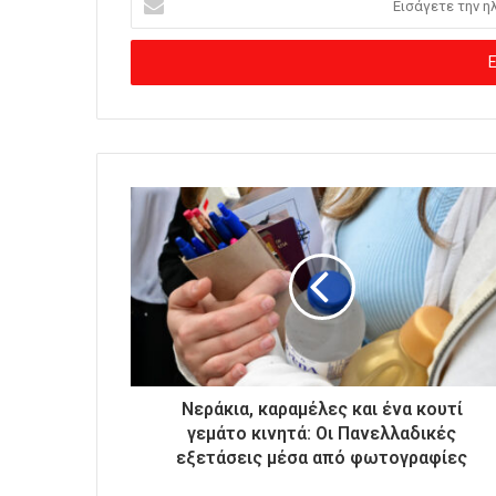
ι
σ
ά
γ
ε
τ
ε
τ
η
ν
η
λ
ε
κ
τ
ρ
ο
Νεράκια, καραμέλες και ένα κουτί
ν
γεμάτο κινητά: Οι Πανελλαδικές
ι
εξετάσεις μέσα από φωτογραφίες
κ
ή