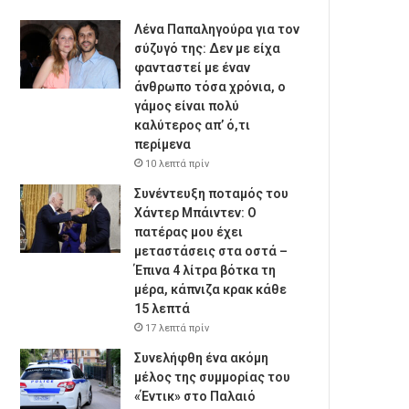
Λένα Παπαληγούρα για τον
σύζυγό της: Δεν με είχα
φανταστεί με έναν
άνθρωπο τόσα χρόνια, ο
γάμος είναι πολύ
καλύτερος απ’ ό,τι
περίμενα
10 λεπτά πρίν
Συνέντευξη ποταμός του
Χάντερ Μπάιντεν: Ο
πατέρας μου έχει
μεταστάσεις στα οστά –
Έπινα 4 λίτρα βότκα τη
μέρα, κάπνιζα κρακ κάθε
15 λεπτά
17 λεπτά πρίν
Συνελήφθη ένα ακόμη
μέλος της συμμορίας του
«Έντικ» στο Παλαιό