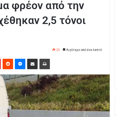
α φρέον από την
έθηκαν 2,5 τόνοι
25
Λιγότερο από ένα λεπτό
Pinterest
Reddit
Messenger
Κοινοποίηση μέσω Email
Εκτύπωση