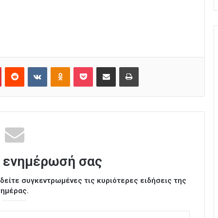
Pinterest
Reddit
VKontakte
Odnoklassniki
Pocket
Κοινοποίηση μέσω Email
Εκτύπωση
 ενημέρωσή σας
ι δείτε συγκεντρωμένες τις κυριότερες ειδήσεις της
ημέρας.