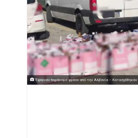
Έφερναν παράνομα φρέον από την Αλβανία – Κατασχέθηκαν 2