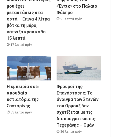
μου έχει
«Έντικ» στο Παλαιό
μεταστάσεις στα
Φάληρο
οστά – Έπινα 4 λίτρα
21 λεπτά πρίν
βότκα τη μέρα,
κάπνιζα κρακ κάθε
15 λεπτά
17 λεπτά πρίν
Η εμπειρία σε 5
Φρουροί της
σπουδαία
Επανάστασης: Το
εστιατόρια της
άνοιγμα των Στενών
Σαντορίνης
του Ορμούζ δεν
σχετίζεται με τις
33 λεπτά πρίν
διαπραγματεύσεις
Τεχεράνης – Ομάν
36 λεπτά πρίν