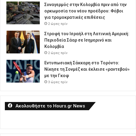
Συναγερμός στην Κολομβία πριν από την
ορκωμοσία του νέου προέδρου: Φόβοι
για τρομοκρατικές επιθέσεις
2 ώρες πρίν
Στροφή του Ισραήλ στη Λατινική Αμερική:
Περιοδεία Σάαρ σε Ισημερινό και
Κολομβία
2 ώρες πρίν
Εντυπωσιακή Σάκκαρη στο Τορόντο:
Νίκησε τη Σονμέζ και έκλεισε «ραντεβού»
με την Γκοφ
3 ώρες πρίν
Ακολουθήστε το Hours.gr News