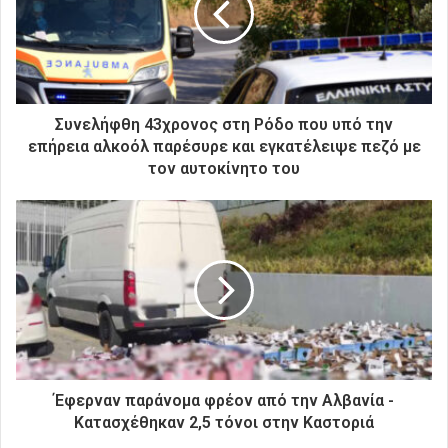
η
λ
ε
κ
τ
ρ
Συνελήφθη 43χρονος στη Ρόδο που υπό την
ο
επήρεια αλκοόλ παρέσυρε και εγκατέλειψε πεζό με
ν
τον αυτοκίνητο του
ι
κ
ή
σ
α
ς
δ
ι
ε
ύ
θ
Έφερναν παράνομα φρέον από την Αλβανία -
υ
Κατασχέθηκαν 2,5 τόνοι στην Καστοριά
ν