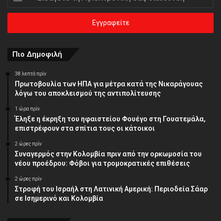
την
ηλεκτρονική
σας
διεύθυνση
Πιο Δημοφιλή
38 λεπτά πρίν
Πρωτοβουλία των ΗΠΑ για μέτρα κατά της Νικαράγουας
λόγω του αποκλεισμού της αντιπολίτευσης
1 ώρα πρίν
Έληξε η έκρηξη του ηφαιστείου Φουέγο στη Γουατεμάλα,
επιστρέφουν στα σπίτια τους οι κάτοικοι
2 ώρες πρίν
Συναγερμός στην Κολομβία πριν από την ορκωμοσία του
νέου προέδρου: Φόβοι για τρομοκρατικές επιθέσεις
2 ώρες πρίν
Στροφή του Ισραήλ στη Λατινική Αμερική: Περιοδεία Σάαρ
σε Ισημερινό και Κολομβία