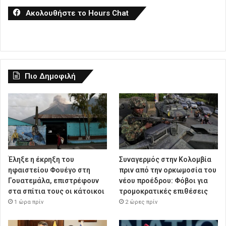
Ακολουθήστε το Hours Chat
Πιο Δημοφιλή
Έληξε η έκρηξη του
Συναγερμός στην Κολομβία
ηφαιστείου Φουέγο στη
πριν από την ορκωμοσία του
Γουατεμάλα, επιστρέφουν
νέου προέδρου: Φόβοι για
στα σπίτια τους οι κάτοικοι
τρομοκρατικές επιθέσεις
1 ώρα πρίν
2 ώρες πρίν