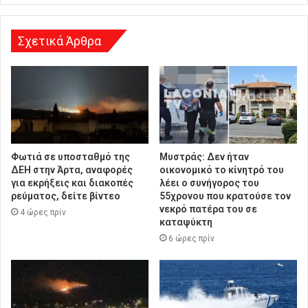
σ
η
Σχετικά Άρθρα
Φωτιά σε υποσταθμό της
Μυστράς: Δεν ήταν
ΔΕΗ στην Άρτα, αναφορές
οικονομικό το κίνητρό του
για εκρήξεις και διακοπές
λέει ο συνήγορος του
ρεύματος, δείτε βίντεο
55χρονου που κρατούσε τον
νεκρό πατέρα του σε
4 ώρες πρίν
καταψύκτη
6 ώρες πρίν