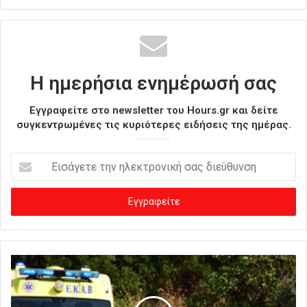
Η ημερήσια ενημέρωσή σας
Εγγραφείτε στο newsletter του Hours.gr και δείτε
συγκεντρωμένες τις κυριότερες ειδήσεις της ημέρας.
Ε
ι
σ
ά
γ
ε
τ
ε
τ
η
ν