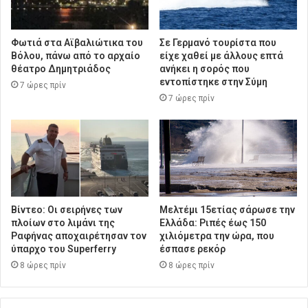
Φωτιά στα Αϊβαλιώτικα του
Σε Γερμανό τουρίστα που
Βόλου, πάνω από το αρχαίο
είχε χαθεί με άλλους επτά
θέατρο Δημητριάδος
ανήκει η σορός που
εντοπίστηκε στην Σύμη
7 ώρες πρίν
7 ώρες πρίν
Βίντεο: Οι σειρήνες των
Μελτέμι 15ετίας σάρωσε την
πλοίων στο λιμάνι της
Ελλάδα: Ριπές έως 150
Ραφήνας αποχαιρέτησαν τον
χιλιόμετρα την ώρα, που
ύπαρχο του Superferry
έσπασε ρεκόρ
8 ώρες πρίν
8 ώρες πρίν