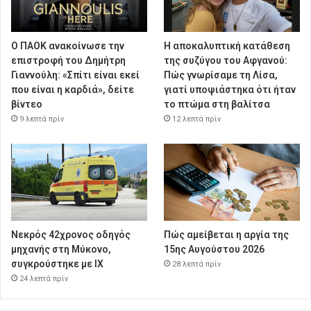
Ο ΠΑΟΚ ανακοίνωσε την
Η αποκαλυπτική κατάθεση
επιστροφή του Δημήτρη
της συζύγου του Αφγανού:
Γιαννούλη: «Σπίτι είναι εκεί
Πώς γνωρίσαμε τη Λίσα,
που είναι η καρδιά», δείτε
γιατί υποψιάστηκα ότι ήταν
βίντεο
το πτώμα στη βαλίτσα
9 λεπτά πρίν
12 λεπτά πρίν
Νεκρός 42χρονος οδηγός
Πώς αμείβεται η αργία της
μηχανής στη Μύκονο,
15ης Αυγούστου 2026
συγκρούστηκε με ΙΧ
28 λεπτά πρίν
24 λεπτά πρίν