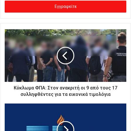
σ
ά
γ
ε
τ
ε
τ
η
ν
η
λ
ε
κ
τ
ρ
Κύκλωμα ΦΠΑ: Στον ανακριτή οι 9 από τους 17
ο
συλληφθέντες για τα εικονικά τιμολόγια
ν
ι
κ
ή
σ
α