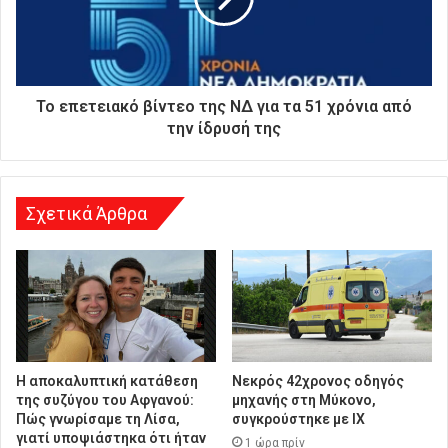
ς
δ
ι
ε
ύ
Το επετειακό βίντεο της ΝΔ για τα 51 χρόνια από
θ
την ίδρυσή της
υ
ν
σ
η
Σχετικά Άρθρα
Η αποκαλυπτική κατάθεση
Νεκρός 42χρονος οδηγός
της συζύγου του Αφγανού:
μηχανής στη Μύκονο,
Πώς γνωρίσαμε τη Λίσα,
συγκρούστηκε με ΙΧ
γιατί υποψιάστηκα ότι ήταν
1 ώρα πρίν