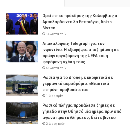
Ορκίστηκε πρόεδρος της Κολομβίας ο
Αμπελάρδο ντε λα Εσπριέγια, δείτε
βίντεο
14 λεπτά πρίν
Αποκαλύψεις Telegraph για τον
Ινφαντίνο: Η εξαψήφια αποζημίωση σε
πρώην εργαζόμενη της UEFA και η
φερόμενη σχέση τους
46 λεπτά πρίν
Ρωσία για το drone με εκρηκτικά σε
γερμανικό αεροδρόμιο: «Βιαστικά
στημένη προβοκάτσια»
1 ώρα πρίν
Ρωσικό πλήγμα προκάλεσε ζημιές σε
γήπεδο στην Οδησσό μία ημέρα πριν από
αγώνα πρωταθλήματος, δείτε βίντεο
2 ώρες πρίν