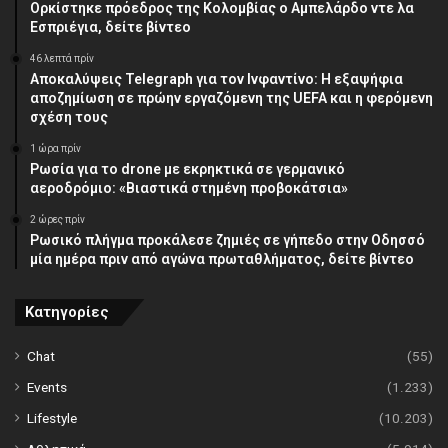
Ορκίστηκε πρόεδρος της Κολομβίας ο Αμπελάρδο ντε λα
Εσπριέγια, δείτε βίντεο
46 λεπτά πρίν
Αποκαλύψεις Telegraph για τον Ινφαντίνο: Η εξαψήφια
αποζημίωση σε πρώην εργαζόμενη της UEFA και η φερόμενη
σχέση τους
1 ώρα πρίν
Ρωσία για το drone με εκρηκτικά σε γερμανικό
αεροδρόμιο: «Βιαστικά στημένη προβοκάτσια»
2 ώρες πρίν
Ρωσικό πλήγμα προκάλεσε ζημιές σε γήπεδο στην Οδησσό
μία ημέρα πριν από αγώνα πρωταθλήματος, δείτε βίντεο
Κατηγορίες
Chat
(55)
Events
(1.233)
Lifestyle
(10.203)