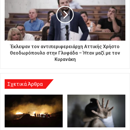
ή
σ
α
ς
δ
ι
ε
ύ
Έκλεψαν τον αντιπεριφερειάρχη Αττικής Χρήστο
θ
Θεοδωρόπουλο στην Γλυφάδα – Ήταν μαζί με τον
υ
Κυρανάκη
ν
σ
η
Σχετικά Άρθρα