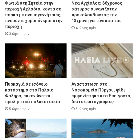
Φωτιά στη Σητεία στην
Νέα Αγχίαλος: 66χρονος
περιοχή Αχλάδια, κοντά σε
σάτυρος αυνανιζόταν
πάρκο με ανεμογεννήτριες,
πρακολουθώντας την
πνέουν ισχυροί άνεμοι στην
13χρονη γειτόνισσα του
περιοχή
4 ώρες πρίν
3 ώρες πρίν
Πυρκαγιά σε ισόγειο
Αναστάτωση στο
κατάστημα στο Παλαιό
Νοσοκομείο Πύργου, φίδι
Φάληρο, εκκενώνεται
εμφανίστηκε στα Επείγοντα,
προληπτικά πολυκατοικία
δείτε φωτογραφίες
5 ώρες πρίν
5 ώρες πρίν