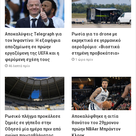
Αποκαλύψεις Telegraph για
Ρωσία για το drone με
τον Ινφαντίνο: Η εξαψήφια
εκρηκτικά σε γερμανικό
αποζημίωση σε πρώην
αεροδρόμιο: «Βιαστικά
εργαζόμενη της UEFA και η
στημένη προβοκάτσια»
φερόμενη σχέση τους
1 ώρα πρίν
46 λεπτά πρίν
Ρωσικό πλήγμα προκάλεσε
Αποκαλύφθηκε η αιτία
ζημιές σε γήπεδο στην
θανάτου του 29χρονου
Οδησσό μία ημέρα πριν από
πρώην NBAer Μπράντον
αγώνα πρωταθλήματος,
Κλαρκ