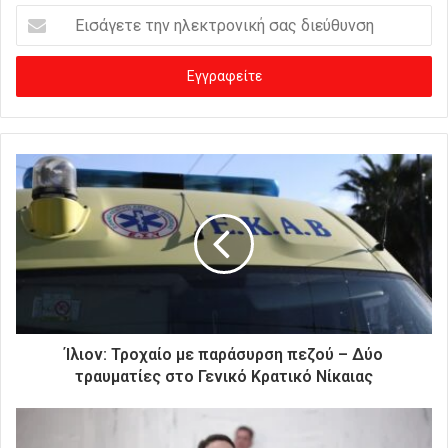
Ε
ι
σ
ά
γ
ε
τ
ε
τ
η
ν
η
λ
ε
κ
τ
ρ
Ίλιον: Τροχαίο με παράσυρση πεζού – Δύο
ο
τραυματίες στο Γενικό Κρατικό Νίκαιας
ν
ι
κ