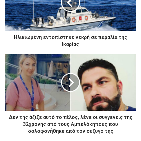
η
λ
ε
κ
τ
ρ
Ηλικιωμένη εντοπίστηκε νεκρή σε παραλία της
ο
Ικαρίας
ν
ι
κ
ή
σ
α
ς
δ
ι
ε
ύ
Δεν της άξιζε αυτό το τέλος, λένε οι συγγενείς της
θ
32χρονης από τους Αμπελόκηπους που
υ
δολοφονήθηκε από τον σύζυγό της
ν