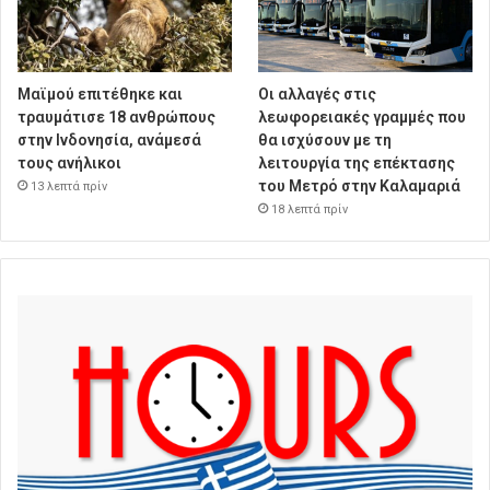
Μαϊμού επιτέθηκε και
Οι αλλαγές στις
τραυμάτισε 18 ανθρώπους
λεωφορειακές γραμμές που
στην Ινδονησία, ανάμεσά
θα ισχύσουν με τη
τους ανήλικοι
λειτουργία της επέκτασης
του Μετρό στην Καλαμαριά
13 λεπτά πρίν
18 λεπτά πρίν