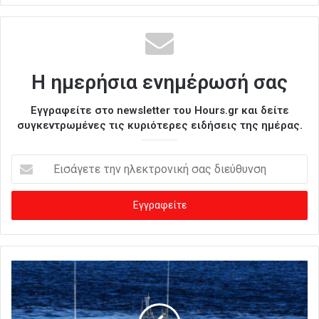
Η ημερήσια ενημέρωσή σας
Εγγραφείτε στο newsletter του Hours.gr και δείτε
συγκεντρωμένες τις κυριότερες ειδήσεις της ημέρας.
Ε
ι
σ
ά
γ
ε
τ
ε
τ
η
ν