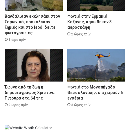
Βανδάλισαν εκκλησάκι στον
Φωτιά στην Ερμακιά
Σαρωνικό, προκάλεσαν
Κοζάνης, σηκώθηκαν 3
ζημιές και στο Ιερό, δείτε
αεροσκάφη
φωτογραφίες
2 ώρες πρίν
1 ώρα πρίν
Έφυγε από τη ζωή η
Φωτιά στο Μονοπήγαδο
δημοσιογράφος Χριστίνα
Θεσσαλονίκης, επιχειρούν 6
Πιτουρά στα 64 της
εναέρια
2 ώρες πρίν
3 ώρες πρίν