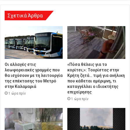
σ
η
Σχετικά Άρθρα
Οι αλλαγές στις
«Πόσα θέλεις για το
λεωφορειακές γραμμές που
κορίτσι;»: Τουρίστας στην
θα ισχύσουν με τη λειτουργία
Κρήτη ζητά… τιμή για ανήλικη
της επέκτασης του Μετρό
που κάθεται αμέριμνη, τι
στην Καλαμαριά
καταγγέλλει ο ιδιοκτήτης
επιχείρησης
1 ώρα πρίν
1 ώρα πρίν