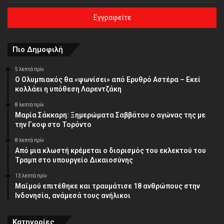
ηλεκτρονική
σας
διεύθυνση
Πιο Δημοφιλή
5 λεπτά πρίν
Ο Ολυμπιακός θα «ψωνίσει» από Ερυθρό Αστέρα – Εκεί
κολλάει η υπόθεση Λαρεντζάκη
8 λεπτά πρίν
Μαρία Σάκκαρη: Ξημερώματα Σαββάτου ο αγώνας της με
την Γκοφ στο Τορόντο
8 λεπτά πρίν
Από μια κλωστή κρέμεται ο διορισμός του εκλεκτού του
Τραμπ στο υπουργείο Δικαιοσύνης
13 λεπτά πρίν
Μαϊμού επιτέθηκε και τραυμάτισε 18 ανθρώπους στην
Ινδονησία, ανάμεσά τους ανήλικοι
Κατηγορίες