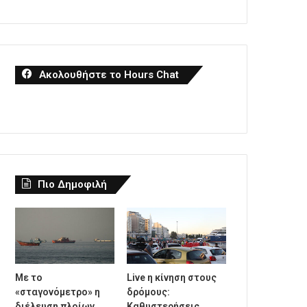
Ακολουθήστε το Hours Chat
Πιο Δημοφιλή
Με το
Live η κίνηση στους
«σταγονόμετρο» η
δρόμους:
διέλευση πλοίων
Καθυστερήσεις