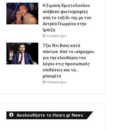
Η Σιμώνη Χριστοδούλου
ανέβασε φωτογραφίες
από το ταξίδι της με τον
Αντρέα Γεωργίου στην
Ίμπιζα
12 λεπτά πρίν
Τζει Ντι Βανς κατά
πάντων: Από το «κήρυγμα»
για την ελευθερία του
λόγου στις προσωπικές
επιθέσεις και τα…
μπουρίτο
14 λεπτά πρίν
Ακολουθήστε το Hours.gr News