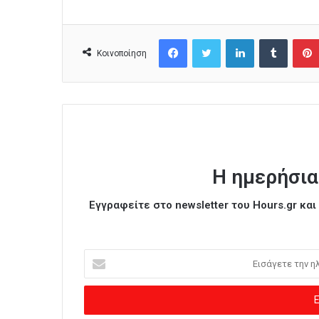
Facebook
Twitter
LinkedIn
Tumblr
Κοινοποίηση
Η ημερήσια
Εγγραφείτε στο newsletter του Hours.gr κα
Ε
ι
σ
ά
γ