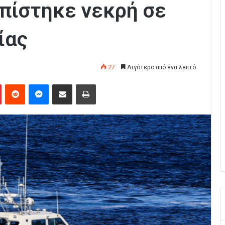
πίστηκε νεκρή σε
ίας
27
Λιγότερο από ένα λεπτό
Pinterest
Reddit
Messenger
Κοινοποίηση μέσω Email
Εκτύπωση