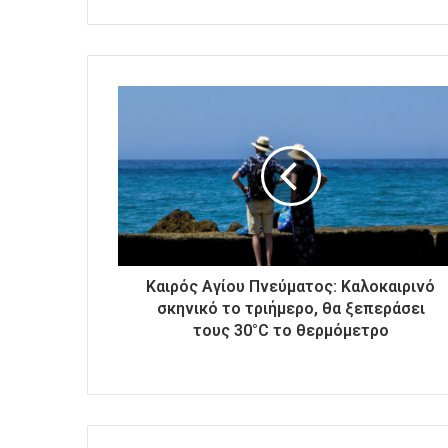
ε
τ
ε
τ
η
ν
η
λ
ε
κ
τ
ρ
ο
Καιρός Αγίου Πνεύματος: Καλοκαιρινό
ν
σκηνικό το τριήμερο, θα ξεπεράσει
ι
τους 30°C το θερμόμετρο
κ
ή
σ
α
ς
δ