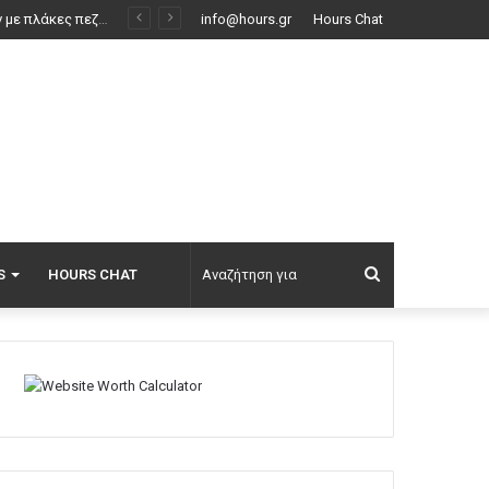
Με το «σταγονόμετρο» η διέλευση πλοίων από το Στενό του Ορμούζ, μόλις 33 σε τέσσερις ημέρες
info@hours.gr
Hours Chat
Αναζήτηση
S
HOURS CHAT
για