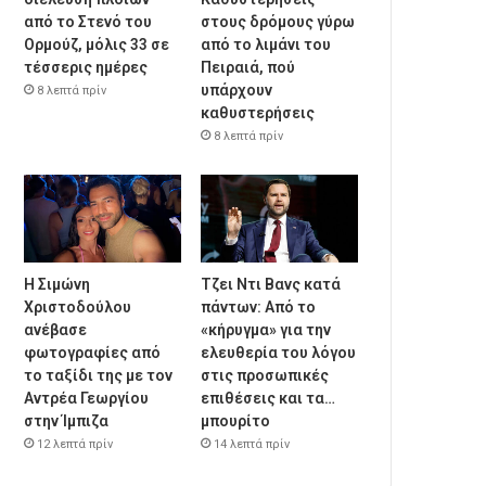
από το Στενό του
στους δρόμους γύρω
Ορμούζ, μόλις 33 σε
από το λιμάνι του
τέσσερις ημέρες
Πειραιά, πού
υπάρχουν
8 λεπτά πρίν
καθυστερήσεις
8 λεπτά πρίν
Η Σιμώνη
Τζει Ντι Βανς κατά
Χριστοδούλου
πάντων: Από το
ανέβασε
«κήρυγμα» για την
φωτογραφίες από
ελευθερία του λόγου
το ταξίδι της με τον
στις προσωπικές
Αντρέα Γεωργίου
επιθέσεις και τα…
στην Ίμπιζα
μπουρίτο
12 λεπτά πρίν
14 λεπτά πρίν