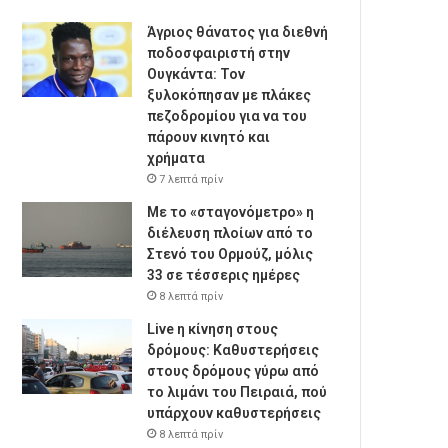
Άγριος θάνατος για διεθνή
ποδοσφαιριστή στην
Ουγκάντα: Τον
ξυλοκόπησαν με πλάκες
πεζοδρομίου για να του
πάρουν κινητό και
χρήματα
7 λεπτά πρίν
Με το «σταγονόμετρο» η
διέλευση πλοίων από το
Στενό του Ορμούζ, μόλις
33 σε τέσσερις ημέρες
8 λεπτά πρίν
Live η κίνηση στους
δρόμους: Καθυστερήσεις
στους δρόμους γύρω από
το λιμάνι του Πειραιά, πού
υπάρχουν καθυστερήσεις
8 λεπτά πρίν