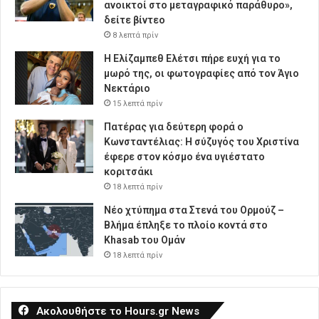
ανοικτοί στο μεταγραφικό παράθυρο»,
δείτε βίντεο
8 λεπτά πρίν
Η Ελίζαμπεθ Ελέτσι πήρε ευχή για το
μωρό της, οι φωτογραφίες από τον Άγιο
Νεκτάριο
15 λεπτά πρίν
Πατέρας για δεύτερη φορά ο
Κωνσταντέλιας: Η σύζυγός του Χριστίνα
έφερε στον κόσμο ένα υγιέστατο
κοριτσάκι
18 λεπτά πρίν
Νέο χτύπημα στα Στενά του Ορμούζ –
Βλήμα έπληξε το πλοίο κοντά στο
Khasab του Ομάν
18 λεπτά πρίν
Ακολουθήστε το Hours.gr News