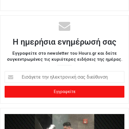
Η ημερήσια ενημέρωσή σας
Εγγραφείτε στο newsletter του Hours.gr και δείτε
συγκεντρωμένες τις κυριότερες ειδήσεις της ημέρας.
Ε
ι
σ
ά
γ
ε
τ
ε
τ
η