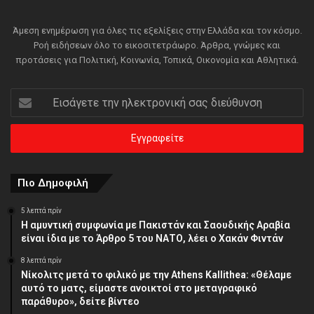
Άμεση ενημέρωση για όλες τις εξελίξεις στην Ελλάδα και τον κόσμο.
Ροή ειδήσεων όλο το εικοσιτετράωρο. Άρθρα, γνώμες και
προτάσεις για Πολιτική, Κοινωνία, Τοπικά, Οικονομία και Αθλητικά.
Εισάγετε
την
ηλεκτρονική
σας
διεύθυνση
Πιο Δημοφιλή
5 λεπτά πρίν
Η αμυντική συμφωνία με Πακιστάν και Σαουδικής Αραβία
είναι ίδια με το Άρθρο 5 του ΝΑΤΟ, λέει ο Χακάν Φιντάν
8 λεπτά πρίν
Νίκολιτς μετά το φιλικό με την Athens Kallithea: «Θέλαμε
αυτό το ματς, είμαστε ανοικτοί στο μεταγραφικό
παράθυρο», δείτε βίντεο