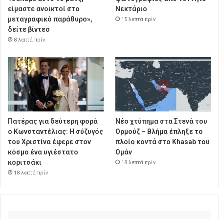
είμαστε ανοικτοί στο
Νεκτάριο
μεταγραφικό παράθυρο»,
15 λεπτά πρίν
δείτε βίντεο
8 λεπτά πρίν
Πατέρας για δεύτερη φορά
Νέο χτύπημα στα Στενά του
ο Κωνσταντέλιας: Η σύζυγός
Ορμούζ – Βλήμα έπληξε το
του Χριστίνα έφερε στον
πλοίο κοντά στο Khasab του
κόσμο ένα υγιέστατο
Ομάν
κοριτσάκι
18 λεπτά πρίν
18 λεπτά πρίν