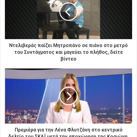
ν
η
λ
ε
κ
τ
ρ
Ντελιβεράς παίζει Μητροπάνο σε πιάνο στο μετρό
ο
του Συντάγματος και μαγεύει το πλήθος, δείτε
ν
βίντεο
ι
κ
ή
σ
α
ς
δ
ι
ε
ύ
θ
Πρεμιέρα για την Λένα Φλυτζάνη στο κεντρικό
υ
δελτίο του ΣΚΑΪ μετά την αποχώρηση της Κοσιώνη,