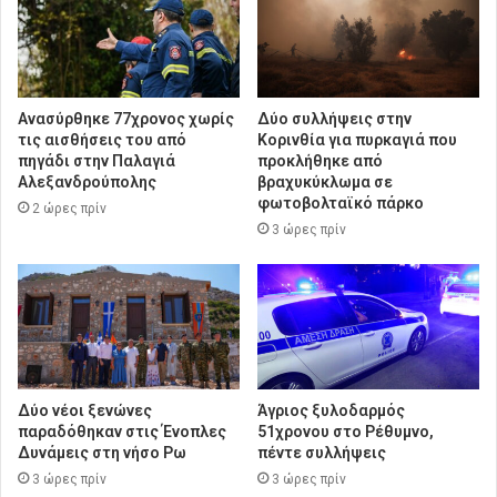
Ανασύρθηκε 77χρονος χωρίς
Δύο συλλήψεις στην
τις αισθήσεις του από
Κορινθία για πυρκαγιά που
πηγάδι στην Παλαγιά
προκλήθηκε από
Αλεξανδρούπολης
βραχυκύκλωμα σε
φωτοβολταϊκό πάρκο
2 ώρες πρίν
3 ώρες πρίν
Δύο νέοι ξενώνες
Άγριος ξυλοδαρμός
παραδόθηκαν στις Ένοπλες
51χρονου στο Ρέθυμνο,
Δυνάμεις στη νήσο Ρω
πέντε συλλήψεις
3 ώρες πρίν
3 ώρες πρίν