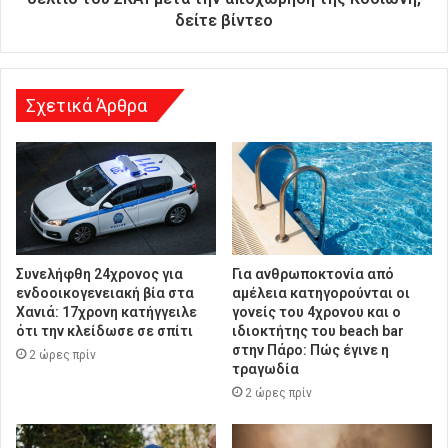
ν
δείτε βίντεο
σ
η
Σχετικά Άρθρα
Συνελήφθη 24χρονος για
Για ανθρωποκτονία από
ενδοοικογενειακή βία στα
αμέλεια κατηγορούνται οι
Χανιά: 17χρονη κατήγγειλε
γονείς του 4χρονου και ο
ότι την κλείδωσε σε σπίτι
ιδιοκτήτης του beach bar
στην Πάρο: Πώς έγινε η
2 ώρες πρίν
τραγωδία
2 ώρες πρίν