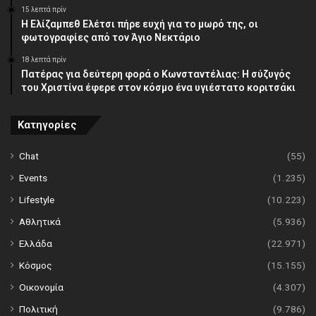
15 λεπτά πρίν
Η Ελίζαμπεθ Ελέτσι πήρε ευχή για το μωρό της, οι
φωτογραφίες από τον Άγιο Νεκτάριο
18 λεπτά πρίν
Πατέρας για δεύτερη φορά ο Κωνσταντέλιας: Η σύζυγός
του Χριστίνα έφερε στον κόσμο ένα υγιέστατο κοριτσάκι
Κατηγορίες
Chat
(55)
Events
(1.235)
Lifestyle
(10.223)
Αθλητικά
(5.936)
Ελλάδα
(22.971)
Κόσμος
(15.155)
Οικονομία
(4.307)
Πολιτική
(9.786)