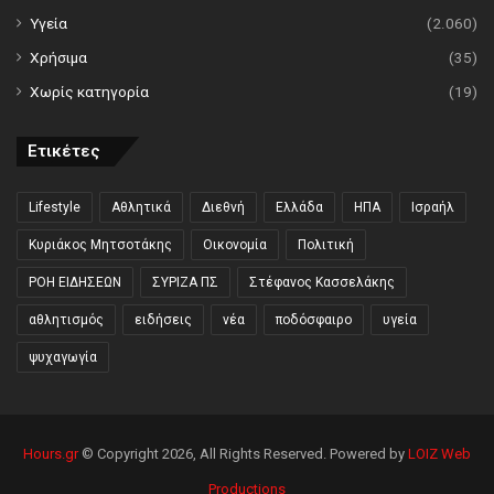
Υγεία
(2.060)
Χρήσιμα
(35)
Χωρίς κατηγορία
(19)
Ετικέτες
Lifestyle
Αθλητικά
Διεθνή
Ελλάδα
ΗΠΑ
Ισραήλ
Κυριάκος Μητσοτάκης
Οικονομία
Πολιτική
ΡΟΗ ΕΙΔΗΣΕΩΝ
ΣΥΡΙΖΑ ΠΣ
Στέφανος Κασσελάκης
αθλητισμός
ειδήσεις
νέα
ποδόσφαιρο
υγεία
ψυχαγωγία
Hours.gr
© Copyright 2026, All Rights Reserved. Powered by
LOIZ Web
Productions