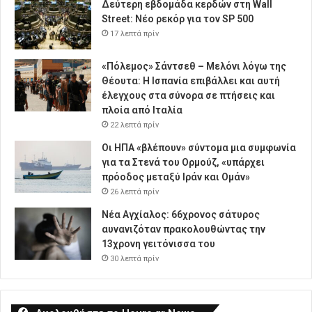
Δεύτερη εβδομάδα κερδών στη Wall
Street: Νέο ρεκόρ για τον SP 500
17 λεπτά πρίν
«Πόλεμος» Σάντσεθ – Μελόνι λόγω της
Θέουτα: Η Ισπανία επιβάλλει και αυτή
έλεγχους στα σύνορα σε πτήσεις και
πλοία από Ιταλία
22 λεπτά πρίν
Οι ΗΠΑ «βλέπουν» σύντομα μια συμφωνία
για τα Στενά του Ορμούζ, «υπάρχει
πρόοδος μεταξύ Ιράν και Ομάν»
26 λεπτά πρίν
Νέα Αγχίαλος: 66χρονος σάτυρος
αυνανιζόταν πρακολουθώντας την
13χρονη γειτόνισσα του
30 λεπτά πρίν