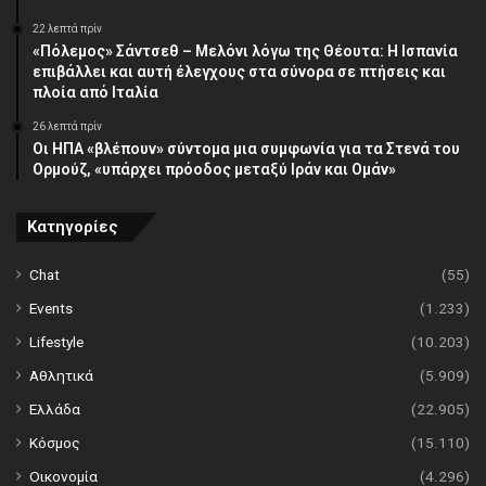
22 λεπτά πρίν
«Πόλεμος» Σάντσεθ – Μελόνι λόγω της Θέουτα: Η Ισπανία
επιβάλλει και αυτή έλεγχους στα σύνορα σε πτήσεις και
πλοία από Ιταλία
26 λεπτά πρίν
Οι ΗΠΑ «βλέπουν» σύντομα μια συμφωνία για τα Στενά του
Ορμούζ, «υπάρχει πρόοδος μεταξύ Ιράν και Ομάν»
Κατηγορίες
Chat
(55)
Events
(1.233)
Lifestyle
(10.203)
Αθλητικά
(5.909)
Ελλάδα
(22.905)
Κόσμος
(15.110)
Οικονομία
(4.296)