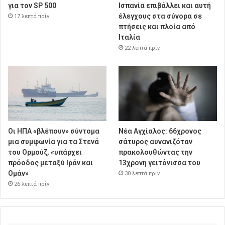
για τον SP 500
Ισπανία επιβάλλει και αυτή
έλεγχους στα σύνορα σε
17 λεπτά πρίν
πτήσεις και πλοία από
Ιταλία
22 λεπτά πρίν
Οι ΗΠΑ «βλέπουν» σύντομα
Νέα Αγχίαλος: 66χρονος
μια συμφωνία για τα Στενά
σάτυρος αυνανιζόταν
του Ορμούζ, «υπάρχει
πρακολουθώντας την
πρόοδος μεταξύ Ιράν και
13χρονη γειτόνισσα του
Ομάν»
30 λεπτά πρίν
26 λεπτά πρίν