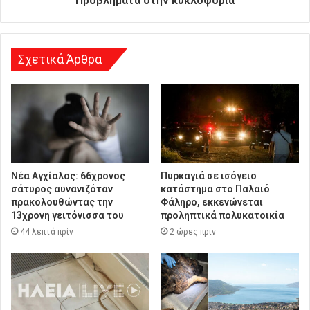
Προβλήματα στην κυκλοφορία
ν
σ
η
Σχετικά Άρθρα
Νέα Αγχίαλος: 66χρονος
Πυρκαγιά σε ισόγειο
σάτυρος αυνανιζόταν
κατάστημα στο Παλαιό
πρακολουθώντας την
Φάληρο, εκκενώνεται
13χρονη γειτόνισσα του
προληπτικά πολυκατοικία
44 λεπτά πρίν
2 ώρες πρίν