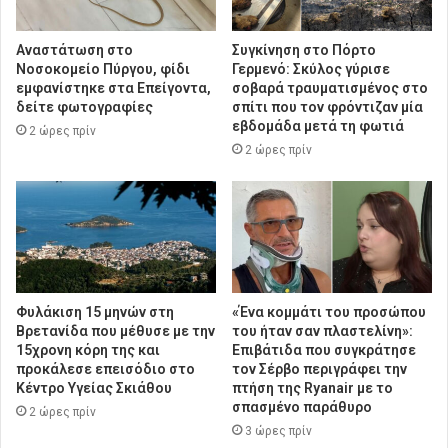
Αναστάτωση στο
Συγκίνηση στο Πόρτο
Νοσοκομείο Πύργου, φίδι
Γερμενό: Σκύλος γύρισε
εμφανίστηκε στα Επείγοντα,
σοβαρά τραυματισμένος στο
δείτε φωτογραφίες
σπίτι που τον φρόντιζαν μία
εβδομάδα μετά τη φωτιά
2 ώρες πρίν
2 ώρες πρίν
Φυλάκιση 15 μηνών στη
«Ένα κομμάτι του προσώπου
Βρετανίδα που μέθυσε με την
του ήταν σαν πλαστελίνη»:
15χρονη κόρη της και
Επιβάτιδα που συγκράτησε
προκάλεσε επεισόδιο στο
τον Σέρβο περιγράφει την
Κέντρο Υγείας Σκιάθου
πτήση της Ryanair με το
σπασμένο παράθυρο
2 ώρες πρίν
3 ώρες πρίν