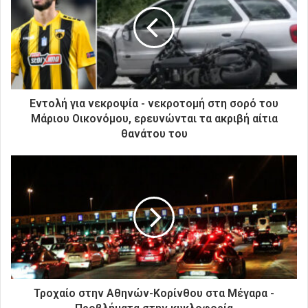
η
ν
η
λ
ε
κ
τ
ρ
Εντολή για νεκροψία - νεκροτομή στη σορό του
ο
Μάριου Οικονόμου, ερευνώνται τα ακριβή αίτια
ν
θανάτου του
ι
κ
ή
σ
α
ς
δ
ι
ε
ύ
θ
Τροχαίο στην Αθηνών-Κορίνθου στα Μέγαρα -
υ