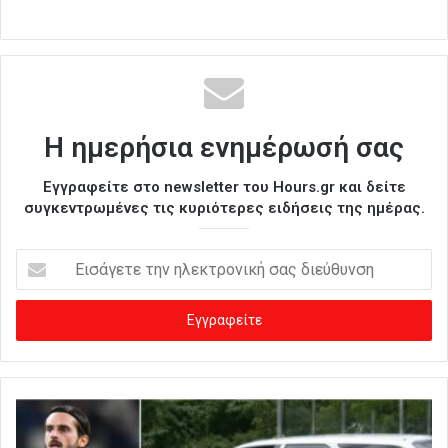
Η ημερήσια ενημέρωσή σας
Εγγραφείτε στο newsletter του Hours.gr και δείτε
συγκεντρωμένες τις κυριότερες ειδήσεις της ημέρας.
Ε
ι
σ
ά
γ
ε
τ
ε
τ