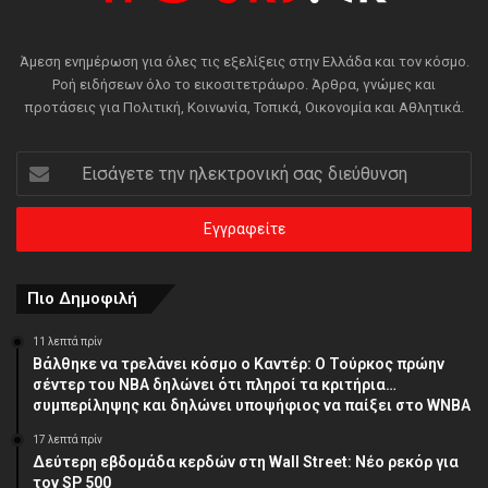
Άμεση ενημέρωση για όλες τις εξελίξεις στην Ελλάδα και τον κόσμο.
Ροή ειδήσεων όλο το εικοσιτετράωρο. Άρθρα, γνώμες και
προτάσεις για Πολιτική, Κοινωνία, Τοπικά, Οικονομία και Αθλητικά.
Εισάγετε
την
ηλεκτρονική
σας
διεύθυνση
Πιο Δημοφιλή
11 λεπτά πρίν
Βάλθηκε να τρελάνει κόσμο ο Καντέρ: Ο Τούρκος πρώην
σέντερ του NBA δηλώνει ότι πληροί τα κριτήρια…
συμπερίληψης και δηλώνει υποψήφιος να παίξει στο WNBA
17 λεπτά πρίν
Δεύτερη εβδομάδα κερδών στη Wall Street: Νέο ρεκόρ για
τον SP 500