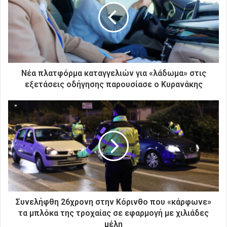
ν
η
λ
ε
κ
τ
ρ
Νέα πλατφόρμα καταγγελιών για «λάδωμα» στις
ο
εξετάσεις οδήγησης παρουσίασε ο Κυρανάκης
ν
ι
κ
ή
σ
α
ς
δ
ι
ε
ύ
Συνελήφθη 26χρονη στην Κόρινθο που «κάρφωνε»
θ
τα μπλόκα της τροχαίας σε εφαρμογή με χιλιάδες
υ
μέλη