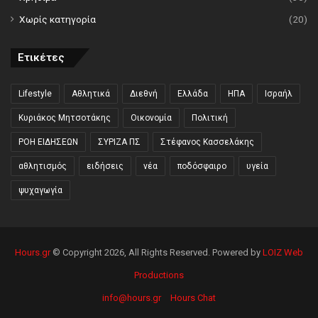
Χωρίς κατηγορία
(20)
Ετικέτες
Lifestyle
Αθλητικά
Διεθνή
Ελλάδα
ΗΠΑ
Ισραήλ
Κυριάκος Μητσοτάκης
Οικονομία
Πολιτική
ΡΟΗ ΕΙΔΗΣΕΩΝ
ΣΥΡΙΖΑ ΠΣ
Στέφανος Κασσελάκης
αθλητισμός
ειδήσεις
νέα
ποδόσφαιρο
υγεία
ψυχαγωγία
Hours.gr
© Copyright 2026, All Rights Reserved. Powered by
LOIZ Web
Productions
info@hours.gr
Hours Chat