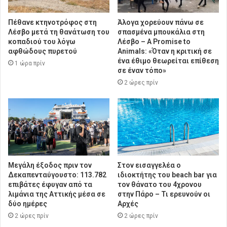
Πέθανε κτηνοτρόφος στη
Άλογα χορεύουν πάνω σε
Λέσβο μετά τη θανάτωση του
σπασμένα μπουκάλια στη
κοπαδιού του λόγω
Λέσβο – A Promise to
αφθώδους πυρετού
Animals: «Όταν η κριτική σε
ένα έθιμο θεωρείται επίθεση
1 ώρα πρίν
σε έναν τόπο»
2 ώρες πρίν
Μεγάλη έξοδος πριν τον
Στον εισαγγελέα ο
Δεκαπενταύγουστο: 113.782
ιδιοκτήτης του beach bar για
επιβάτες έφυγαν από τα
τον θάνατο του 4χρονου
λιμάνια της Αττικής μέσα σε
στην Πάρο – Τι ερευνούν οι
δύο ημέρες
Αρχές
2 ώρες πρίν
2 ώρες πρίν