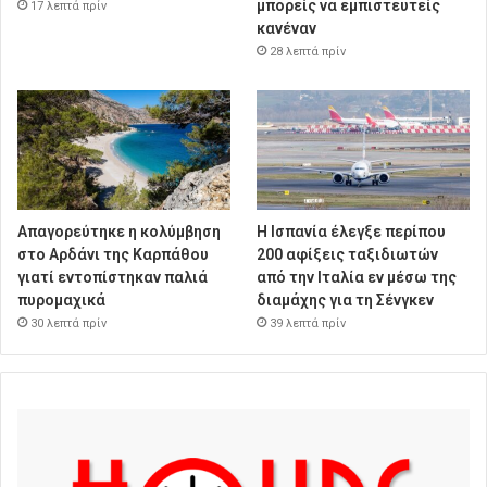
μπορείς να εμπιστευτείς
17 λεπτά πρίν
κανέναν
28 λεπτά πρίν
Απαγορεύτηκε η κολύμβηση
Η Ισπανία έλεγξε περίπου
στο Αρδάνι της Καρπάθου
200 αφίξεις ταξιδιωτών
γιατί εντοπίστηκαν παλιά
από την Ιταλία εν μέσω της
πυρομαχικά
διαμάχης για τη Σένγκεν
30 λεπτά πρίν
39 λεπτά πρίν