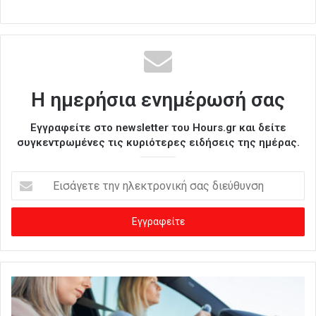
Η ημερήσια ενημέρωσή σας
Εγγραφείτε στο newsletter του Hours.gr και δείτε
συγκεντρωμένες τις κυριότερες ειδήσεις της ημέρας.
Ε
ι
σ
ά
γ
ε
τ
ε
τ
η