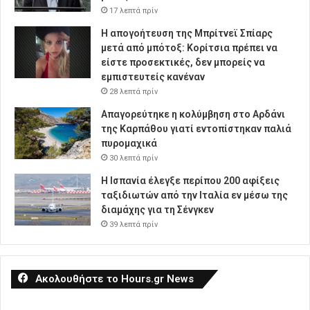
17 λεπτά πρίν
Η απογοήτευση της Μπρίτνεϊ Σπίαρς
μετά από μπότοξ: Κορίτσια πρέπει να
είστε προσεκτικές, δεν μπορείς να
εμπιστευτείς κανέναν
28 λεπτά πρίν
Απαγορεύτηκε η κολύμβηση στο Αρδάνι
της Καρπάθου γιατί εντοπίστηκαν παλιά
πυρομαχικά
30 λεπτά πρίν
Η Ισπανία έλεγξε περίπου 200 αφίξεις
ταξιδιωτών από την Ιταλία εν μέσω της
διαμάχης για τη Σένγκεν
39 λεπτά πρίν
Ακολουθήστε το Hours.gr News