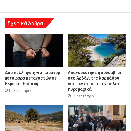
ν
σ
η
Σχετικά Άρθρα
Δύο συλλήψεις για παράνομη
Απαγορεύτηκε η κολύμβηση
μεταφορά μεταναστών σε
στο Αρδάνι της Καρπάθου
Έβρο και Ροδόπη
γιατί εντοπίστηκαν παλιά
πυρομαχικά
12 λεπτά πρίν
36 λεπτά πρίν