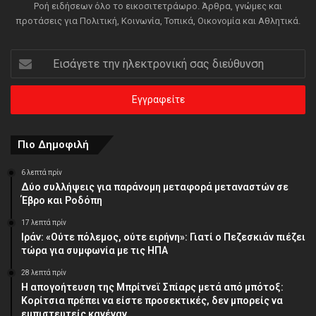
Ροή ειδήσεων όλο το εικοσιτετράωρο. Άρθρα, γνώμες και
προτάσεις για Πολιτική, Κοινωνία, Τοπικά, Οικονομία και Αθλητικά.
Εισάγετε
την
ηλεκτρονική
σας
διεύθυνση
Πιο Δημοφιλή
6 λεπτά πρίν
Δύο συλλήψεις για παράνομη μεταφορά μεταναστών σε
Έβρο και Ροδόπη
17 λεπτά πρίν
Ιράν: «Ούτε πόλεμος, ούτε ειρήνη»: Γιατί ο Πεζεσκιάν πιέζει
τώρα για συμφωνία με τις ΗΠΑ
28 λεπτά πρίν
Η απογοήτευση της Μπρίτνεϊ Σπίαρς μετά από μπότοξ:
Κορίτσια πρέπει να είστε προσεκτικές, δεν μπορείς να
εμπιστευτείς κανέναν