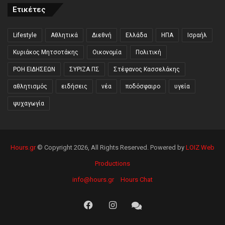
Ετικέτες
Lifestyle
Αθλητικά
Διεθνή
Ελλάδα
ΗΠΑ
Ισραήλ
Κυριάκος Μητσοτάκης
Οικονομία
Πολιτική
ΡΟΗ ΕΙΔΗΣΕΩΝ
ΣΥΡΙΖΑ ΠΣ
Στέφανος Κασσελάκης
αθλητισμός
ειδήσεις
νέα
ποδόσφαιρο
υγεία
ψυχαγωγία
Hours.gr
© Copyright 2026, All Rights Reserved. Powered by
LOIZ Web
Productions
info@hours.gr
Hours Chat
Facebook
Instagram
Hours