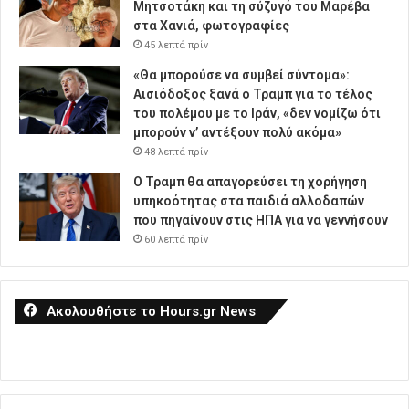
Μητσοτάκη και τη σύζυγό του Μαρέβα
στα Χανιά, φωτογραφίες
45 λεπτά πρίν
«Θα μπορούσε να συμβεί σύντομα»:
Αισιόδοξος ξανά ο Τραμπ για το τέλος
του πολέμου με το Ιράν, «δεν νομίζω ότι
μπορούν ν’ αντέξουν πολύ ακόμα»
48 λεπτά πρίν
Ο Τραμπ θα απαγορεύσει τη χορήγηση
υπηκοότητας στα παιδιά αλλοδαπών
που πηγαίνουν στις ΗΠΑ για να γεννήσουν
60 λεπτά πρίν
Ακολουθήστε το Hours.gr News