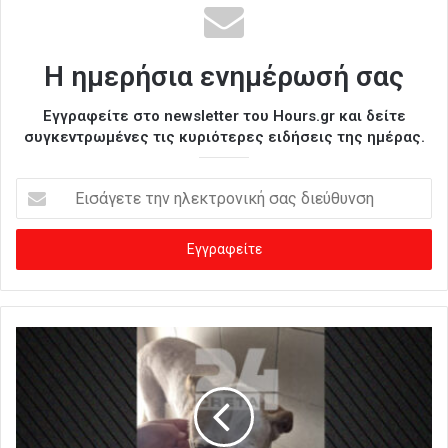
Η ημερήσια ενημέρωσή σας
Εγγραφείτε στο newsletter του Hours.gr και δείτε
συγκεντρωμένες τις κυριότερες ειδήσεις της ημέρας.
Ε
ι
σ
ά
γ
ε
τ
ε
τ
η
ν
η
λ