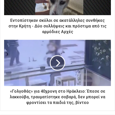
ε
κ
τ
ρ
Εντοπίστηκαν σκύλοι σε ακατάλληλες συνθήκες
ο
στην Κρήτη - Δύο συλλήψεις και πρόστιμα από τις
ν
αρμόδιες Αρχές
ι
κ
ή
σ
α
ς
δ
ι
ε
ύ
θ
«Γολγοθάς» για 40χρονη στο Ηράκλειο: Έπεσε σε
υ
λακκούβα, τραυματίστηκε σοβαρά, δεν μπορεί να
ν
φροντίσει τα παιδιά της, βίντεο
σ
η