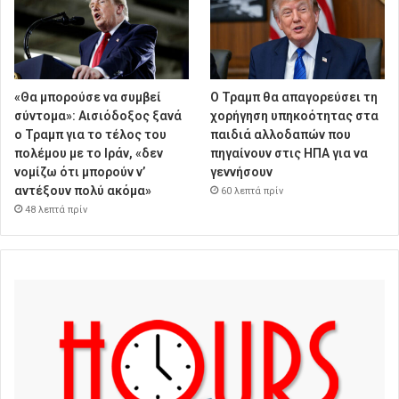
«Θα μπορούσε να συμβεί
Ο Τραμπ θα απαγορεύσει τη
σύντομα»: Αισιόδοξος ξανά
χορήγηση υπηκοότητας στα
ο Τραμπ για το τέλος του
παιδιά αλλοδαπών που
πολέμου με το Ιράν, «δεν
πηγαίνουν στις ΗΠΑ για να
νομίζω ότι μπορούν ν’
γεννήσουν
αντέξουν πολύ ακόμα»
60 λεπτά πρίν
48 λεπτά πρίν