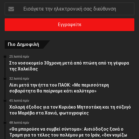
Εισάγετε
την
ηλεκτρονική
σας
διεύθυνση
Πιο Δημοφιλή
25 λεπτά πρίν
Στο νοσοκομείο 30χρονη μετά από πτώση από τη γέφυρα
της Χαλκίδας
32 λεπτά πρίν
Λίσι μετά την ήττα του ΠΑΟΚ: «Με περισσότερη
σοβαρότητα θα παίρναμε κάτι καλύτερο»
45 λεπτά πρίν
Χαλαρή έξοδος για τον Κυριάκο Μητσοτάκη και τη σύζυγό
του Μαρέβα στα Χανιά, φωτογραφίες
48 λεπτά πρίν
«Θα μπορούσε να συμβεί σύντομα»: Αισιόδοξος ξανά ο
Τραμπ για το τέλος του πολέμου με το Ιράν, «δεν νομίζω