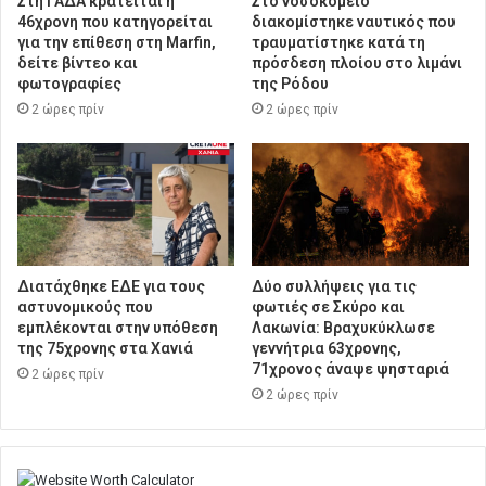
Στη ΓΑΔΑ κρατείται η
Στο νοσοκομείο
46χρονη που κατηγορείται
διακομίστηκε ναυτικός που
για την επίθεση στη Marfin,
τραυματίστηκε κατά τη
δείτε βίντεο και
πρόσδεση πλοίου στο λιμάνι
φωτογραφίες
της Ρόδου
2 ώρες πρίν
2 ώρες πρίν
Διατάχθηκε ΕΔΕ για τους
Δύο συλλήψεις για τις
αστυνομικούς που
φωτιές σε Σκύρο και
εμπλέκονται στην υπόθεση
Λακωνία: Βραχυκύκλωσε
της 75χρονης στα Χανιά
γεννήτρια 63χρονης,
71χρονος άναψε ψησταριά
2 ώρες πρίν
2 ώρες πρίν