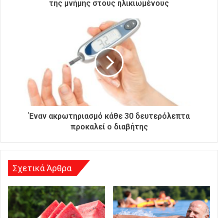
ο
της μνήμης στους ηλικιωμένους
ν
ι
κ
ή
σ
α
ς
δ
ι
ε
ύ
Έναν ακρωτηριασμό κάθε 30 δευτερόλεπτα
θ
προκαλεί ο διαβήτης
υ
ν
σ
η
Σχετικά Άρθρα