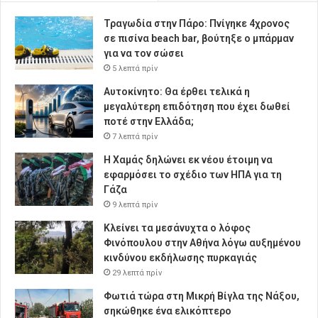
Τραγωδία στην Πάρο: Πνίγηκε 4χρονος
σε πισίνα beach bar, βούτηξε ο μπάρμαν
για να τον σώσει
5 λεπτά πρίν
Αυτοκίνητο: Θα έρθει τελικά η
μεγαλύτερη επιδότηση που έχει δωθεί
ποτέ στην Ελλάδα;
7 λεπτά πρίν
Η Χαμάς δηλώνει εκ νέου έτοιμη να
εφαρμόσει το σχέδιο των ΗΠΑ για τη
Γάζα
9 λεπτά πρίν
Κλείνει τα μεσάνυχτα ο λόφος
Φινόπουλου στην Αθήνα λόγω αυξημένου
κινδύνου εκδήλωσης πυρκαγιάς
29 λεπτά πρίν
Φωτιά τώρα στη Μικρή Βίγλα της Νάξου,
σηκώθηκε ένα ελικόπτερο