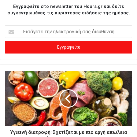
Εγγραφείτε στο newsletter του Hours.gr και δείτε
συγκεντρωμένες τις κυριότερες ειδήσεις της ημέρας.
Ε
ι
σ
ά
γ
ε
τ
ε
τ
η
ν
η
λ
ε
κ
τ
ρ
Υγιεινή διατροφή: Σχετίζεται με πιο αργή απώλεια