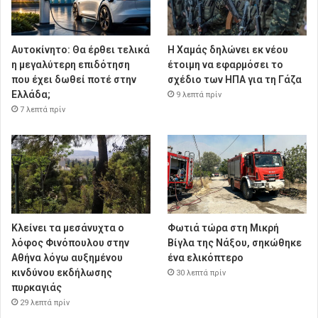
Αυτοκίνητο: Θα έρθει τελικά
Η Χαμάς δηλώνει εκ νέου
η μεγαλύτερη επιδότηση
έτοιμη να εφαρμόσει το
που έχει δωθεί ποτέ στην
σχέδιο των ΗΠΑ για τη Γάζα
Ελλάδα;
9 λεπτά πρίν
7 λεπτά πρίν
Κλείνει τα μεσάνυχτα ο
Φωτιά τώρα στη Μικρή
λόφος Φινόπουλου στην
Βίγλα της Νάξου, σηκώθηκε
Αθήνα λόγω αυξημένου
ένα ελικόπτερο
κινδύνου εκδήλωσης
30 λεπτά πρίν
πυρκαγιάς
29 λεπτά πρίν