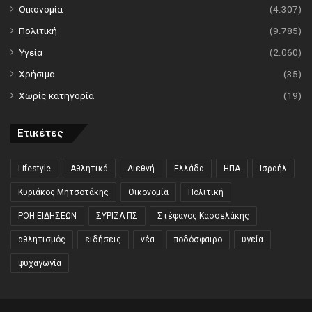
Οικονομία
(4.307)
Πολιτική
(9.785)
Υγεία
(2.060)
Χρήσιμα
(35)
Χωρίς κατηγορία
(19)
Ετικέτες
Lifestyle
Αθλητικά
Διεθνή
Ελλάδα
ΗΠΑ
Ισραήλ
Κυριάκος Μητσοτάκης
Οικονομία
Πολιτική
ΡΟΗ ΕΙΔΗΣΕΩΝ
ΣΥΡΙΖΑ ΠΣ
Στέφανος Κασσελάκης
αθλητισμός
ειδήσεις
νέα
ποδόσφαιρο
υγεία
ψυχαγωγία