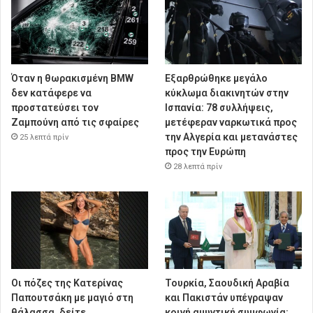
Όταν η θωρακισμένη BMW
Εξαρθρώθηκε μεγάλο
δεν κατάφερε να
κύκλωμα διακινητών στην
προστατεύσει τον
Ισπανία: 78 συλλήψεις,
Ζαμπούνη από τις σφαίρες
μετέφεραν ναρκωτικά προς
την Αλγερία και μετανάστες
25 λεπτά πρίν
προς την Ευρώπη
28 λεπτά πρίν
Οι πόζες της Κατερίνας
Τουρκία, Σαουδική Αραβία
Παπουτσάκη με μαγιό στη
και Πακιστάν υπέγραψαν
θάλασσα, δείτε
κοινή αμυντική συμφωνία: