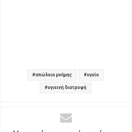
απώλεια μνήμης
υγεία
υγιεινή διατροφή