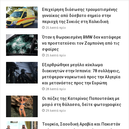
Επιχείρηση διάσωσης τραυματισμένης
γυναίκας από δύσβατο σημείο στην
περιοχή της Συκιάς στη Χαλκιδική
25 λεπτά πρίν
Όταν η θωρακισμένη BMW δεν κατάφερε
να προστατεύσει τον Ζαμπούνη από τις
σφαίρες
25 λεπτά πρίν
Εξαρθρώθηκε μεγάλο κύκλωμα
διακινητών στην Ισπανία: 78 συλλήψεις,
μετέφεραν ναρκωτικά προς την Αλγερία
και μετανάστες προς την Ευρώπη
28 λεπτά πρίν
Οι πόζες της Κατερίνας Παπουτσάκη με
μαγιό στη θάλασσα, δείτε φωτογραφίες
29 λεπτά πρίν
Τουρκία, Σαουδική Αραβία και Πακιστάν