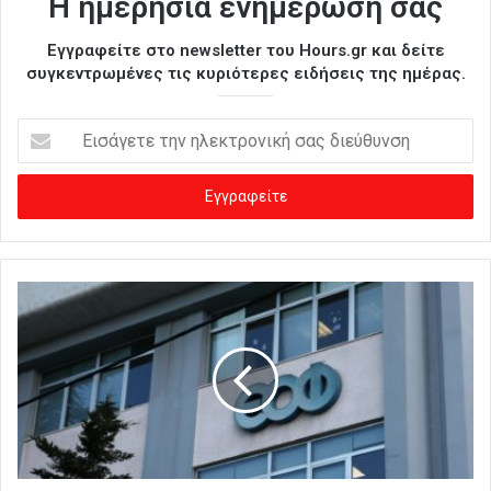
Η ημερήσια ενημέρωσή σας
Εγγραφείτε στο newsletter του Hours.gr και δείτε
συγκεντρωμένες τις κυριότερες ειδήσεις της ημέρας.
Ε
ι
σ
ά
γ
ε
τ
ε
τ
η
ν
η
λ
ε
κ
τ