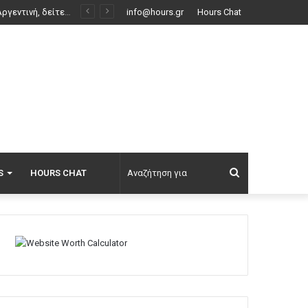
Σαουδική Αραβία, Τουρκία και Πακιστάν ετοιμάζονται να υπογράψουν συμφωνία αμοιβαίας άμυνας
info@hours.gr
Hours Chat
Αναζήτηση
S
HOURS CHAT
για