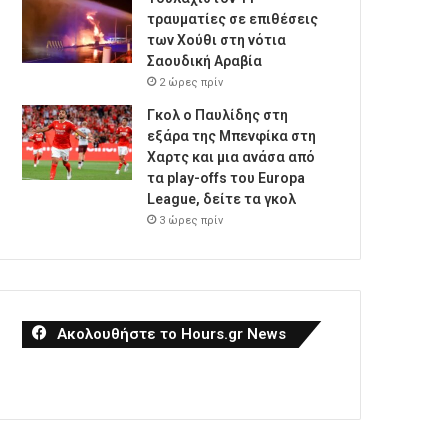
τραυματίες σε επιθέσεις
των Χούθι στη νότια
Σαουδική Αραβία
2 ώρες πρίν
Γκολ ο Παυλίδης στη
εξάρα της Μπενφίκα στη
Χαρτς και μια ανάσα από
τα play-offs του Europa
League, δείτε τα γκολ
3 ώρες πρίν
Ακολουθήστε το Hours.gr News