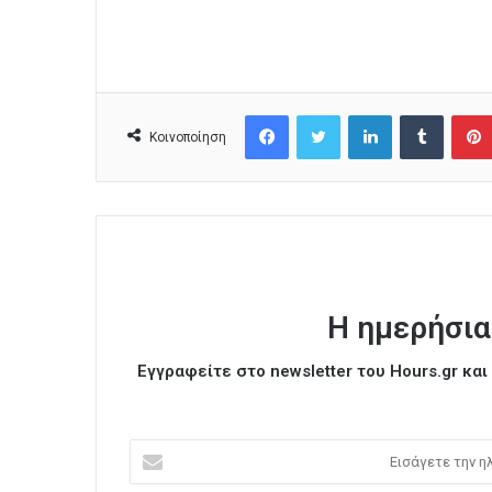
Facebook
Twitter
LinkedIn
Tumblr
Κοινοποίηση
Η ημερήσια
Εγγραφείτε στο newsletter του Hours.gr κα
Ε
ι