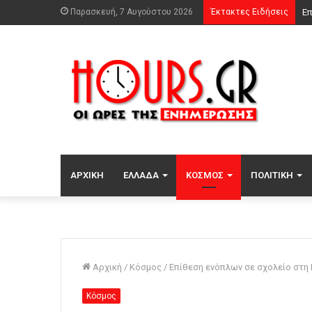
Παρασκευή, 7 Αυγούστου 2026
Έκτακτες Ειδήσεις
ΑΡΧΙΚΉ
ΕΛΛΆΔΑ
ΚΌΣΜΟΣ
ΠΟΛΙΤΙΚΉ
Αρχική
/
Κόσμος
/
Επίθεση ενόπλων σε σχολείο στη 
Κόσμος