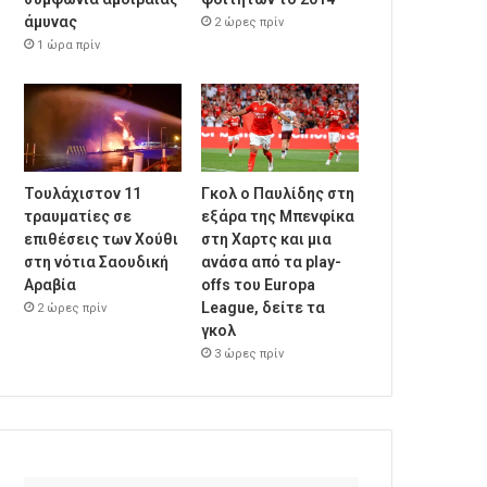
άμυνας
2 ώρες πρίν
1 ώρα πρίν
Τουλάχιστον 11
Γκολ ο Παυλίδης στη
τραυματίες σε
εξάρα της Μπενφίκα
επιθέσεις των Χούθι
στη Χαρτς και μια
στη νότια Σαουδική
ανάσα από τα play-
Αραβία
offs του Europa
League, δείτε τα
2 ώρες πρίν
γκολ
3 ώρες πρίν