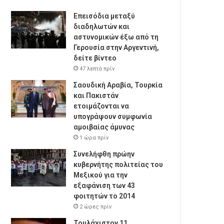
Επεισόδια μεταξύ
διαδηλωτών και
αστυνομικών έξω από τη
Γερουσία στην Αργεντινή,
δείτε βίντεο
47 λεπτά πρίν
Σαουδική Αραβία, Τουρκία
και Πακιστάν
ετοιμάζονται να
υπογράψουν συμφωνία
αμοιβαίας άμυνας
1 ώρα πρίν
Συνελήφθη πρώην
κυβερνήτης πολιτείας του
Μεξικού για την
εξαφάνιση των 43
φοιτητών το 2014
2 ώρες πρίν
Τουλάχιστον 11