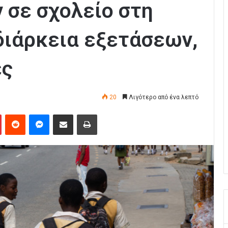
 σε σχολείο στη
διάρκεια εξετάσεων,
ές
20
Λιγότερο από ένα λεπτό
Pinterest
Reddit
Messenger
Κοινοποίηση μέσω Email
Εκτύπωση