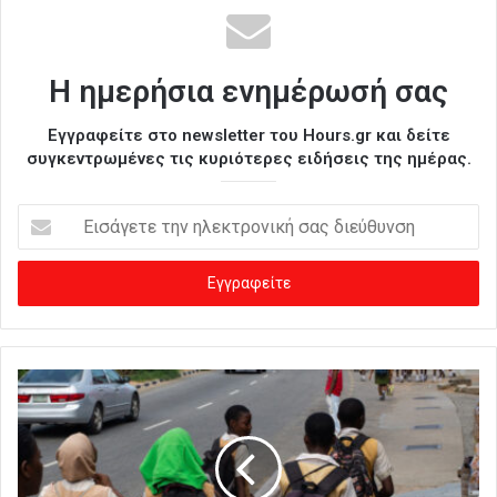
Η ημερήσια ενημέρωσή σας
Εγγραφείτε στο newsletter του Hours.gr και δείτε
συγκεντρωμένες τις κυριότερες ειδήσεις της ημέρας.
Ε
ι
σ
ά
γ
ε
τ
ε
τ
η
ν
η
λ