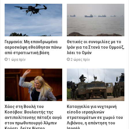
Γερμανία: Μη επανδρωμένα
Θετικές οι συνομιλίες με το
αεροσκάφη εθεάθησαν πάνω
Ιράν για τα Στενά του Ορμούζ,
από στρατιωτική βάση
λέει το Ομάν
1 ώρα πρίν
2 ώρες πρίν
Χάος στη Βουλή του
Καταγγελία για νυχτερινή
Κοσόβου: Βουλευτής της
είσοδο ισραηλινών
αντιπολίτευσης πέταξε αυγά
στρατευμάτων σε χωριό του
στον πρωθυπουργό Άλμπιν
Λιβάνου, η απάντηση του
Κούρτι, δείτε βίντεο
Ισραήλ