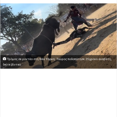
Τρόμος σε ροντέο στη Νέα Υόρκη: Ταύρος ποδοπάτησε 25χρονο αναβάτη,
δείτε βίντεο