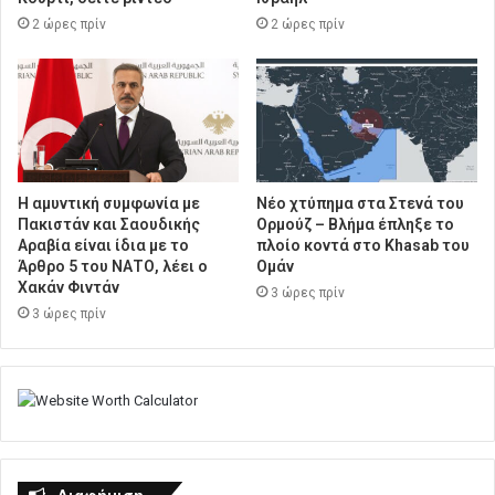
2 ώρες πρίν
2 ώρες πρίν
Η αμυντική συμφωνία με
Νέο χτύπημα στα Στενά του
Πακιστάν και Σαουδικής
Ορμούζ – Βλήμα έπληξε το
Αραβία είναι ίδια με το
πλοίο κοντά στο Khasab του
Άρθρο 5 του ΝΑΤΟ, λέει ο
Ομάν
Χακάν Φιντάν
3 ώρες πρίν
3 ώρες πρίν