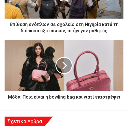
ε
κ
τ
ρ
Επίθεση ενόπλων σε σχολείο στη Νιγηρία κατά τη
ο
διάρκεια εξετάσεων, απήγαγαν μαθητές
ν
ι
κ
ή
σ
α
ς
δ
ι
ε
ύ
Μόδα: Ποια είναι η bowling bag και γιατί επιστρέφει
θ
υ
ν
σ
Σχετικά Άρθρα
η