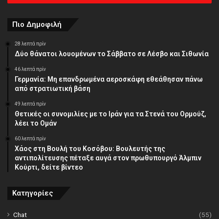
διεύθυνση
Πιο Δημοφιλή
28 λεπτά πρίν
Δύο θάνατοι λουομένων το Σάββατο σε Λέσβο και Σιθωνία
46 λεπτά πρίν
Γερμανία: Μη επανδρωμένα αεροσκάφη εθεάθησαν πάνω
από στρατιωτική βάση
49 λεπτά πρίν
Θετικές οι συνομιλίες με το Ιράν για τα Στενά του Ορμούζ,
λέει το Ομάν
60 λεπτά πρίν
Χάος στη Βουλή του Κοσόβου: Βουλευτής της
αντιπολίτευσης πέταξε αυγά στον πρωθυπουργό Άλμπιν
Κούρτι, δείτε βίντεο
Κατηγορίες
Chat
(55)