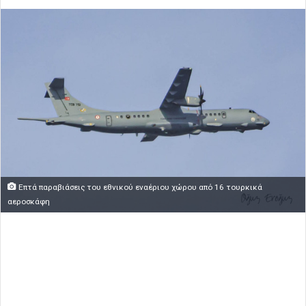
Επτά παραβιάσεις του εθνικού εναέριου χώρου από 16 τουρκικά
αεροσκάφη