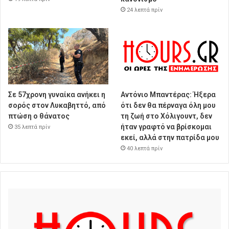
24 λεπτά πρίν
Σε 57χρονη γυναίκα ανήκει η
Αντόνιο Μπαντέρας: Ήξερα
σορός στον Λυκαβηττό, από
ότι δεν θα πέρναγα όλη μου
πτώση ο θάνατος
τη ζωή στο Χόλιγουντ, δεν
ήταν γραφτό να βρίσκομαι
35 λεπτά πρίν
εκεί, αλλά στην πατρίδα μου
40 λεπτά πρίν