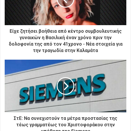
λ
ε
κ
τ
ρ
Είχε ζητήσει βοήθεια από κέντρο συμβουλευτικής
ο
γυναικών η Βασιλική έναν χρόνο πριν την
ν
δολοφονία της από τον 41χρονο - Νέα στοιχεία για
ι
την τραγωδία στην Καλαμάτα
κ
ή
σ
α
ς
δ
ι
ε
ύ
θ
υ
ΣτΕ: Να συνεχιστούν τα μέτρα προστασίας της
ν
τέως γραμματέως του Χριστοφοράκου στην
σ