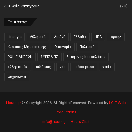
Χωρίς κατηγορία
(20)
Ετικέτες
Lifestyle
Αθλητικά
Διεθνή
Ελλάδα
ΗΠΑ
Ισραήλ
Κυριάκος Μητσοτάκης
Οικονομία
Πολιτική
ΡΟΗ ΕΙΔΗΣΕΩΝ
ΣΥΡΙΖΑ ΠΣ
Στέφανος Κασσελάκης
αθλητισμός
ειδήσεις
νέα
ποδόσφαιρο
υγεία
ψυχαγωγία
Hours.gr
© Copyright 2026, All Rights Reserved. Powered by
LOIZ Web
Productions
info@hours.gr
Hours Chat