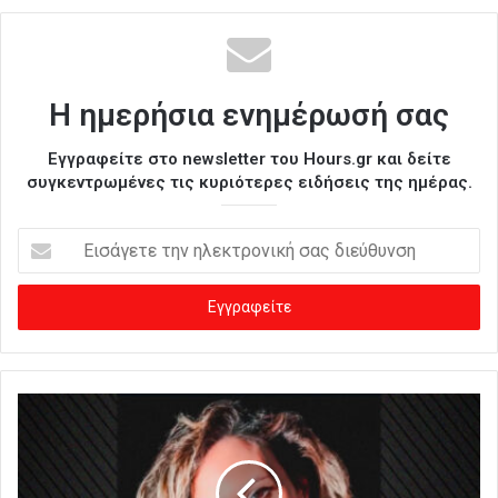
Η ημερήσια ενημέρωσή σας
Εγγραφείτε στο newsletter του Hours.gr και δείτε
συγκεντρωμένες τις κυριότερες ειδήσεις της ημέρας.
Ε
ι
σ
ά
γ
ε
τ
ε
τ
η
ν
η