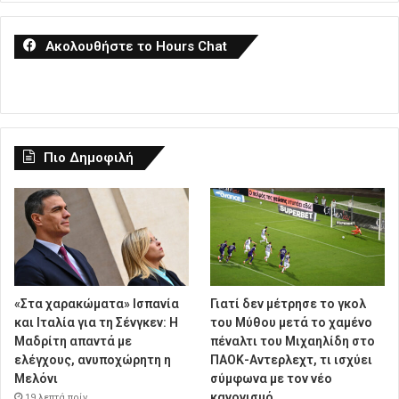
Ακολουθήστε το Hours Chat
Πιο Δημοφιλή
«Στα χαρακώματα» Ισπανία
Γιατί δεν μέτρησε το γκολ
και Ιταλία για τη Σένγκεν: Η
του Μύθου μετά το χαμένο
Μαδρίτη απαντά με
πέναλτι του Μιχαηλίδη στο
ελέγχους, ανυποχώρητη η
ΠΑΟΚ-Αντερλεχτ, τι ισχύει
Μελόνι
σύμφωνα με τον νέο
κανονισμό
19 λεπτά πρίν