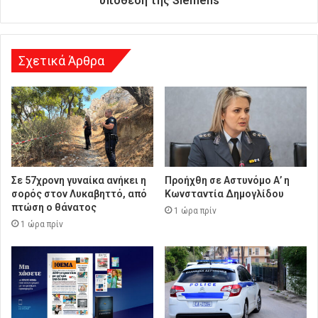
υπόθεση της Siemens
η
Σχετικά Άρθρα
Σε 57χρονη γυναίκα ανήκει η
Προήχθη σε Αστυνόμο Α’ η
σορός στον Λυκαβηττό, από
Κωνσταντία Δημογλίδου
πτώση ο θάνατος
1 ώρα πρίν
1 ώρα πρίν