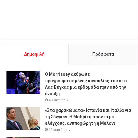
Δημοφιλή
Πρόσφατα
Ο Morrissey ακύρωσε
προγραμματισμένες συναυλίες του στο
Λας Βέγκας μία εβδομάδα πριν από την
έναρξη
4 λεπτά πρίν
«Στα χαρακώματα» Ισπανία και Ιταλία για
τη Σένγκεν: Η Μαδρίτη απαντά με
ελέγχους, ανυποχώρητη η Μελόνι
19 λεπτά πρίν