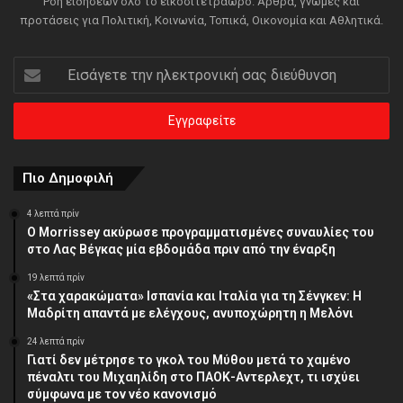
Ροή ειδήσεων όλο το εικοσιτετράωρο. Άρθρα, γνώμες και
προτάσεις για Πολιτική, Κοινωνία, Τοπικά, Οικονομία και Αθλητικά.
Εισάγετε
την
ηλεκτρονική
σας
διεύθυνση
Πιο Δημοφιλή
4 λεπτά πρίν
Ο Morrissey ακύρωσε προγραμματισμένες συναυλίες του
στο Λας Βέγκας μία εβδομάδα πριν από την έναρξη
19 λεπτά πρίν
«Στα χαρακώματα» Ισπανία και Ιταλία για τη Σένγκεν: Η
Μαδρίτη απαντά με ελέγχους, ανυποχώρητη η Μελόνι
24 λεπτά πρίν
Γιατί δεν μέτρησε το γκολ του Μύθου μετά το χαμένο
πέναλτι του Μιχαηλίδη στο ΠΑΟΚ-Αντερλεχτ, τι ισχύει
σύμφωνα με τον νέο κανονισμό