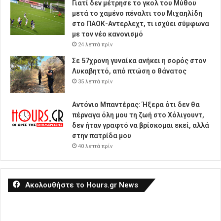
Γιατί δεν μέτρησε το γκολ του Μύθου
μετά το χαμένο πέναλτι του Μιχαηλίδη
στο ΠΑΟΚ-Αντερλεχτ, τι ισχύει σύμφωνα
με τον νέο κανονισμό
24 λεπτά πρίν
Σε 57χρονη γυναίκα ανήκει η σορός στον
Λυκαβηττό, από πτώση ο θάνατος
35 λεπτά πρίν
Αντόνιο Μπαντέρας: Ήξερα ότι δεν θα
πέρναγα όλη μου τη ζωή στο Χόλιγουντ,
δεν ήταν γραφτό να βρίσκομαι εκεί, αλλά
στην πατρίδα μου
40 λεπτά πρίν
Ακολουθήστε το Hours.gr News