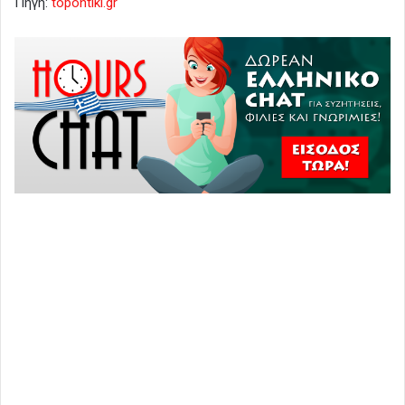
Πηγή:
topontiki.gr