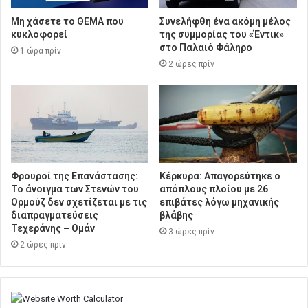
Μη χάσετε το ΘΕΜΑ που
Συνελήφθη ένα ακόμη μέλος
κυκλοφορεί
της συμμορίας του «Έντικ»
στο Παλαιό Φάληρο
1 ώρα πρίν
2 ώρες πρίν
Φρουροί της Επανάστασης:
Κέρκυρα: Απαγορεύτηκε ο
Το άνοιγμα των Στενών του
απόπλους πλοίου με 26
Ορμούζ δεν σχετίζεται με τις
επιβάτες λόγω μηχανικής
διαπραγματεύσεις
βλάβης
Τεχεράνης – Ομάν
3 ώρες πρίν
2 ώρες πρίν