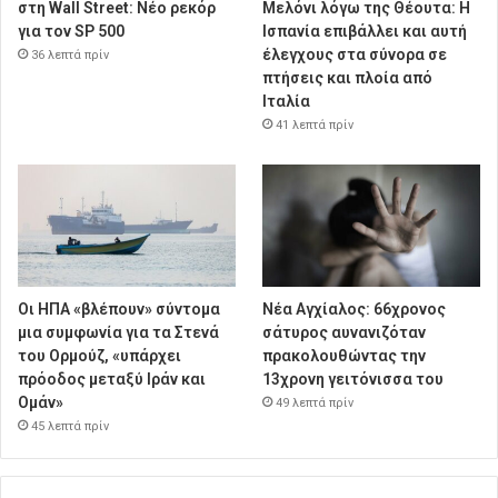
στη Wall Street: Νέο ρεκόρ
Μελόνι λόγω της Θέουτα: Η
για τον SP 500
Ισπανία επιβάλλει και αυτή
έλεγχους στα σύνορα σε
36 λεπτά πρίν
πτήσεις και πλοία από
Ιταλία
41 λεπτά πρίν
Οι ΗΠΑ «βλέπουν» σύντομα
Νέα Αγχίαλος: 66χρονος
μια συμφωνία για τα Στενά
σάτυρος αυνανιζόταν
του Ορμούζ, «υπάρχει
πρακολουθώντας την
πρόοδος μεταξύ Ιράν και
13χρονη γειτόνισσα του
Ομάν»
49 λεπτά πρίν
45 λεπτά πρίν