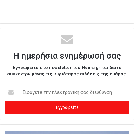
Η ημερήσια ενημέρωσή σας
Εγγραφείτε στο newsletter του Hours.gr και δείτε
συγκεντρωμένες τις κυριότερες ειδήσεις της ημέρας.
Ε
ι
σ
ά
γ
ε
τ
ε