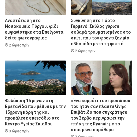
Αναστάτωση στο
Συγκίνηση στο Πόρτο
Νοσοκομείο Πύργου, φίδι
Γερμενό: Σκύλος γύρισε
εμφανίστηκε στα Επείγοντα,
σοβαρά τραυματισμένος στο
δείτε φωτογραφίες
σπίτι που τον φρόντιζαν μία
εβδομάδα μετά τη φωτιά
2 ώρες πρίν
2 ώρες πρίν
Φυλάκιση 15 μηνών στη
«Ένα κομμάτι του προσώπου
Βρετανίδα που μέθυσε με την
του ήταν σαν πλαστελίνη»:
15χρονη κόρη της και
Επιβάτιδα που συγκράτησε
προκάλεσε επεισόδιο στο
τον Σέρβο περιγράφει την
Κέντρο Υγείας Σκιάθου
πτήση της Ryanair με το
σπασμένο παράθυρο
3 ώρες πρίν