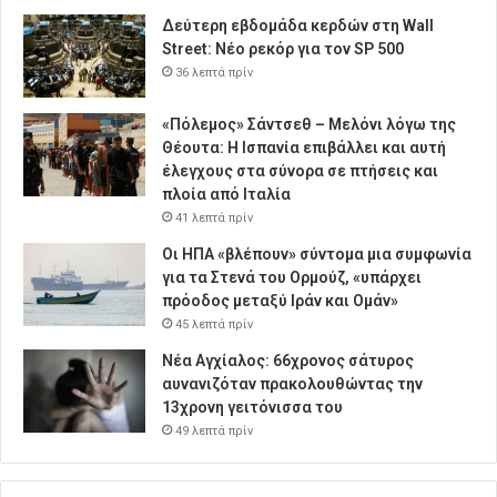
Δεύτερη εβδομάδα κερδών στη Wall
Street: Νέο ρεκόρ για τον SP 500
36 λεπτά πρίν
«Πόλεμος» Σάντσεθ – Μελόνι λόγω της
Θέουτα: Η Ισπανία επιβάλλει και αυτή
έλεγχους στα σύνορα σε πτήσεις και
πλοία από Ιταλία
41 λεπτά πρίν
Οι ΗΠΑ «βλέπουν» σύντομα μια συμφωνία
για τα Στενά του Ορμούζ, «υπάρχει
πρόοδος μεταξύ Ιράν και Ομάν»
45 λεπτά πρίν
Νέα Αγχίαλος: 66χρονος σάτυρος
αυνανιζόταν πρακολουθώντας την
13χρονη γειτόνισσα του
49 λεπτά πρίν