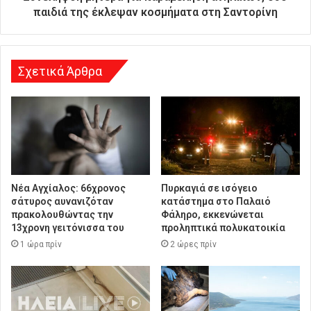
θ
παιδιά της έκλεψαν κοσμήματα στη Σαντορίνη
υ
ν
σ
η
Σχετικά Άρθρα
Νέα Αγχίαλος: 66χρονος
Πυρκαγιά σε ισόγειο
σάτυρος αυνανιζόταν
κατάστημα στο Παλαιό
πρακολουθώντας την
Φάληρο, εκκενώνεται
13χρονη γειτόνισσα του
προληπτικά πολυκατοικία
1 ώρα πρίν
2 ώρες πρίν