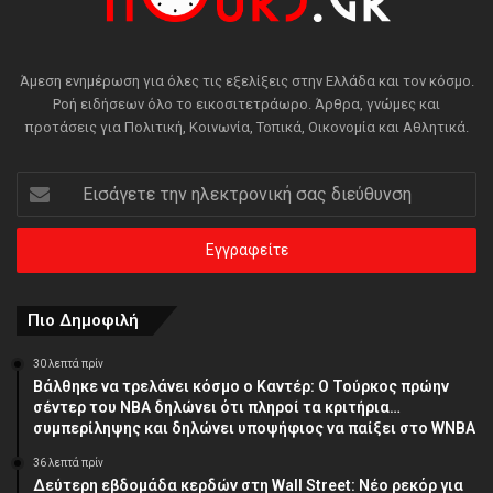
Άμεση ενημέρωση για όλες τις εξελίξεις στην Ελλάδα και τον κόσμο.
Ροή ειδήσεων όλο το εικοσιτετράωρο. Άρθρα, γνώμες και
προτάσεις για Πολιτική, Κοινωνία, Τοπικά, Οικονομία και Αθλητικά.
Εισάγετε
την
ηλεκτρονική
σας
διεύθυνση
Πιο Δημοφιλή
30 λεπτά πρίν
Βάλθηκε να τρελάνει κόσμο ο Καντέρ: Ο Τούρκος πρώην
σέντερ του NBA δηλώνει ότι πληροί τα κριτήρια…
συμπερίληψης και δηλώνει υποψήφιος να παίξει στο WNBA
36 λεπτά πρίν
Δεύτερη εβδομάδα κερδών στη Wall Street: Νέο ρεκόρ για