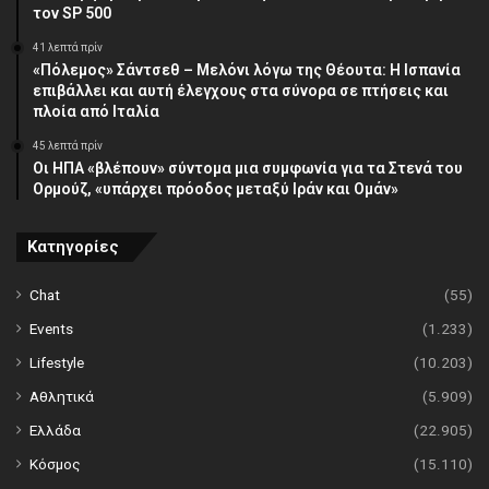
τον SP 500
41 λεπτά πρίν
«Πόλεμος» Σάντσεθ – Μελόνι λόγω της Θέουτα: Η Ισπανία
επιβάλλει και αυτή έλεγχους στα σύνορα σε πτήσεις και
πλοία από Ιταλία
45 λεπτά πρίν
Οι ΗΠΑ «βλέπουν» σύντομα μια συμφωνία για τα Στενά του
Ορμούζ, «υπάρχει πρόοδος μεταξύ Ιράν και Ομάν»
Κατηγορίες
Chat
(55)
Events
(1.233)
Lifestyle
(10.203)
Αθλητικά
(5.909)
Ελλάδα
(22.905)
Κόσμος
(15.110)