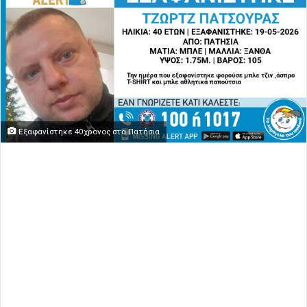
Εξαφανίστηκε 40χρονος στα Πατήσια