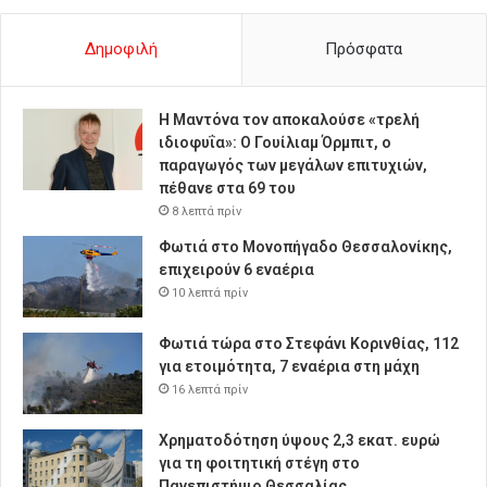
Δημοφιλή
Πρόσφατα
Η Μαντόνα τον αποκαλούσε «τρελή
ιδιοφυΐα»: Ο Γουίλιαμ Όρμπιτ, ο
παραγωγός των μεγάλων επιτυχιών,
πέθανε στα 69 του
8 λεπτά πρίν
Φωτιά στο Μονοπήγαδο Θεσσαλονίκης,
επιχειρούν 6 εναέρια
10 λεπτά πρίν
Φωτιά τώρα στο Στεφάνι Κορινθίας, 112
για ετοιμότητα, 7 εναέρια στη μάχη
16 λεπτά πρίν
Χρηματοδότηση ύψους 2,3 εκατ. ευρώ
για τη φοιτητική στέγη στο
Πανεπιστήμιο Θεσσαλίας