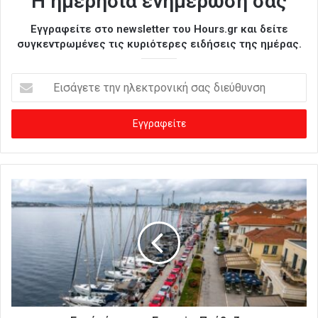
Η ημερήσια ενημέρωσή σας
Εγγραφείτε στο newsletter του Hours.gr και δείτε
συγκεντρωμένες τις κυριότερες ειδήσεις της ημέρας.
Ε
ι
σ
ά
γ
ε
τ
ε
τ
η
ν
η
λ
ε
κ
τ