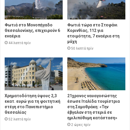
Φωτιά στο Μονοπήγαδο
Φωτιά τώρα στο Στεφάνι
Θεσσαλονίκης, επιχειρούν 6
Κορινθίας, 112 για
εναέρια
ετοιμότητα, 7 εναέρια στη
μάχη
44 λεπτά πρίν
50 λεπτά πρίν
Χρηματοδότηση ύψους 2,3
21χρονος ναυαγοσώστης
εκατ. ευρώ για τη φοιτητική
έσωσε Ιταλίδα τουρίστρια
στέγη στο Πανεπιστήμιο
στη Σαμοθράκη: «Την
Θεσσαλίας
έβγαλαν στη στεριά σε
ημιλιπόθυμη κατάσταση»
52 λεπτά πρίν
2 ώρες πρίν