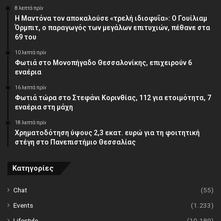
8 λεπτά πρίν
Η Μαντόνα τον αποκαλούσε «τρελή ιδιοφυΐα»: Ο Γουίλιαμ
Όρμπιτ, ο παραγωγός των μεγάλων επιτυχιών, πέθανε στα
69 του
10 λεπτά πρίν
Φωτιά στο Μονοπήγαδο Θεσσαλονίκης, επιχειρούν 6
εναέρια
16 λεπτά πρίν
Φωτιά τώρα στο Στεφάνι Κορινθίας, 112 για ετοιμότητα, 7
εναέρια στη μάχη
18 λεπτά πρίν
Χρηματοδότηση ύψους 2,3 εκατ. ευρώ για τη φοιτητική
στέγη στο Πανεπιστήμιο Θεσσαλίας
Κατηγορίες
Chat
(55)
Events
(1.233)
Lifestyle
(10.189)