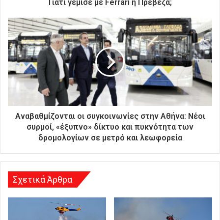
ρ
Γιατί γέμισε με Ferrari η Πρέβεζα;
ο
ν
ι
κ
ή
σ
α
ς
δ
ι
ε
Αναβαθμίζονται οι συγκοινωνίες στην Αθήνα: Νέοι
ύ
συρμοί, «έξυπνο» δίκτυο και πυκνότητα των
θ
δρομολογίων σε μετρό και λεωφορεία
υ
ν
σ
η
Σχετικά Άρθρα