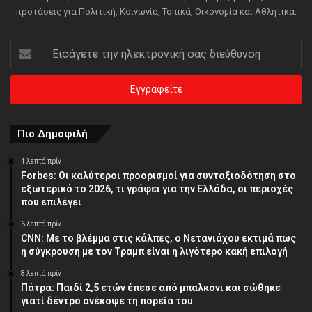
προτάσεις για Πολιτική, Κοινωνία, Τοπικά, Οικονομία και Αθλητικά.
Εισάγετε
την
ηλεκτρονική
σας
διεύθυνση
Πιο Δημοφιλή
4 λεπτά πρίν
Forbes: Οι καλύτεροι προορισμοί για συνταξιοδότηση στο
εξωτερικό το 2026, τι γράφει για την Ελλάδα, οι περιοχές
που επιλέγει
6 λεπτά πρίν
CNN: Με το βλέμμα στις κάλπες, ο Νετανιάχου εκτιμά πως
η σύγκρουση με τον Τραμπ είναι η λιγότερο κακή επιλογή
8 λεπτά πρίν
Πάτρα: Παιδί 2,5 ετών έπεσε από μπαλκόνι και σώθηκε
γιατί δέντρο ανέκοψε τη πορεία του