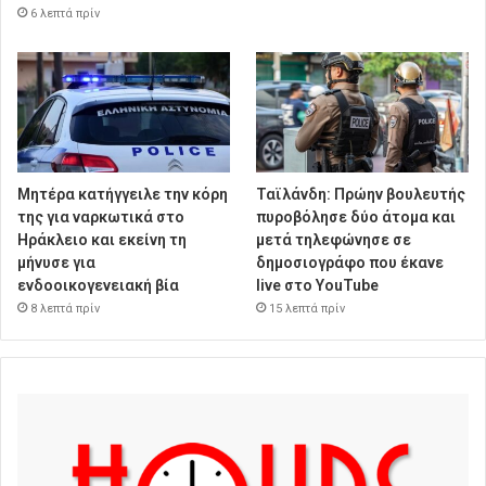
6 λεπτά πρίν
Μητέρα κατήγγειλε την κόρη
Ταϊλάνδη: Πρώην βουλευτής
της για ναρκωτικά στο
πυροβόλησε δύο άτομα και
Ηράκλειο και εκείνη τη
μετά τηλεφώνησε σε
μήνυσε για
δημοσιογράφο που έκανε
ενδοοικογενειακή βία
live στο YouTube
8 λεπτά πρίν
15 λεπτά πρίν