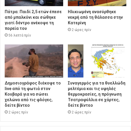
Πάτρα: Παιδί 2,5 ετών έπεσε
Ηλικιωμένη ανασύρθηκε
από μπαλκόνι και σώθηκε
νεκρή από τη θάλασσα στην
γιατί δέντρο ανέκοψε τη
Κατερίνη
πορεία του
2 ώρες πρίν
56 λεπτά πρίν
Δημοσιογράφος διέκοψε το
Συναγερμός για τα θυελλώδη
live από τη φωτιά στον
μελτέμια και τις υψηλές
Κουβαρά για να σώσει
θερμοκρασίες, η πρόγνωση
χελώνα από τις φλόγες,
Τσατραφύλλια σε χάρτες,
δείτε βίντεο
δείτε βίντεο
2 ώρες πρίν
2 ώρες πρίν