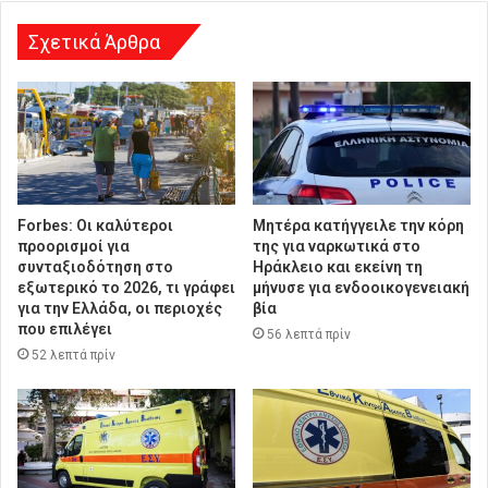
σ
η
Σχετικά Άρθρα
Forbes: Οι καλύτεροι
Μητέρα κατήγγειλε την κόρη
προορισμοί για
της για ναρκωτικά στο
συνταξιοδότηση στο
Ηράκλειο και εκείνη τη
εξωτερικό το 2026, τι γράφει
μήνυσε για ενδοοικογενειακή
για την Ελλάδα, οι περιοχές
βία
που επιλέγει
56 λεπτά πρίν
52 λεπτά πρίν