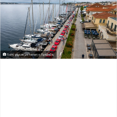
Γιατί γέμισε με Ferrari η Πρέβεζα;