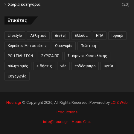
Χωρίς κατηγορία
(20)
Ετικέτες
Lifestyle
Αθλητικά
Διεθνή
Ελλάδα
ΗΠΑ
Ισραήλ
Κυριάκος Μητσοτάκης
Οικονομία
Πολιτική
ΡΟΗ ΕΙΔΗΣΕΩΝ
ΣΥΡΙΖΑ ΠΣ
Στέφανος Κασσελάκης
αθλητισμός
ειδήσεις
νέα
ποδόσφαιρο
υγεία
ψυχαγωγία
Hours.gr
© Copyright 2026, All Rights Reserved. Powered by
LOIZ Web
Productions
info@hours.gr
Hours Chat