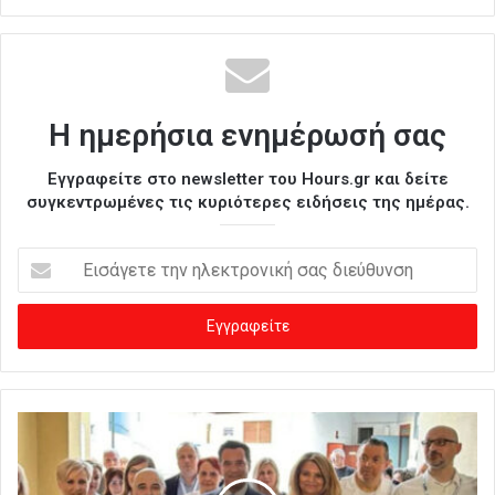
Η ημερήσια ενημέρωσή σας
Εγγραφείτε στο newsletter του Hours.gr και δείτε
συγκεντρωμένες τις κυριότερες ειδήσεις της ημέρας.
Ε
ι
σ
ά
γ
ε
τ
ε
τ
η
ν