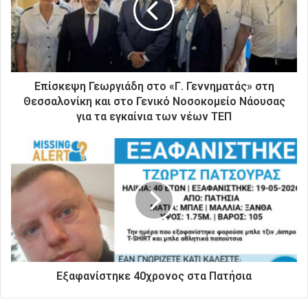
η
λ
ε
κ
τ
ρ
Επίσκεψη Γεωργιάδη στο «Γ. Γεννηματάς» στη
ο
Θεσσαλονίκη και στο Γενικό Νοσοκομείο Νάουσας
ν
για τα εγκαίνια των νέων ΤΕΠ
ι
κ
ή
σ
α
ς
δ
ι
ε
ύ
θ
Εξαφανίστηκε 40χρονος στα Πατήσια
υ
ν