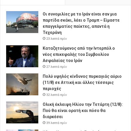
Οι συνομιλίες με το Ιράν είναι σαν μια
παρτίδα σκάκι, λέει ο Τραμπ – Είμαστε
επαγγελματίες παίκτες, απαντά η
Τεχεράνη
23 λεπτά πρίν
Καταζητούμενος από την Ιντερπόλ ο
νέος επικεφαλής του Συμβουλίου
Ασφαλείας του Ιράν
27 λεπτά πρίν
Πολύ υψηλός κίνδυνος πυρκαγιάς αύριο
(11/8) σε Αττική και άλλες τέσσερις
περιοχές
32 λεπτά πρίν
Ολική έκλειψη Ηλίου την Τετάρτη (12/8):
Πού θα είναι ορατή και πόσο θα
διαρκέσει
39 λεπτά πρίν