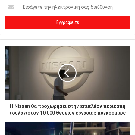
Ε
ι
σ
ά
γ
ε
τ
ε
τ
η
ν
η
λ
ε
κ
τ
ρ
Η Nissan θα προχωρήσει στην επιπλέον περικοπή
ο
τουλάχιστον 10.000 θέσεων εργασίας παγκοσμίως
ν
ι
κ