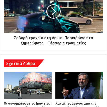
ή
σ
α
ς
δ
ι
ε
ύ
Σοβαρό τροχαίο στη Λεωφ. Ποσειδώνος τα
θ
ξημερώματα – Τέσσερις τραυματίες
υ
ν
σ
η
Σχετικά Άρθρα
Οι συνομιλίες με το Ιράν είναι
Καταζητούμενος από την