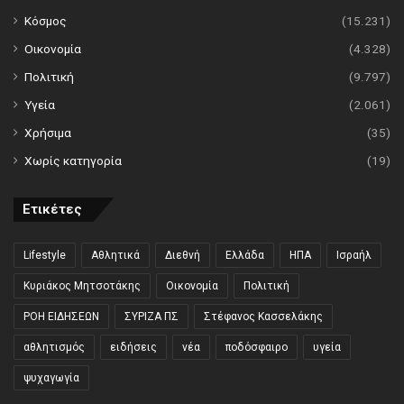
Κόσμος
(15.231)
Οικονομία
(4.328)
Πολιτική
(9.797)
Υγεία
(2.061)
Χρήσιμα
(35)
Χωρίς κατηγορία
(19)
Ετικέτες
Lifestyle
Αθλητικά
Διεθνή
Ελλάδα
ΗΠΑ
Ισραήλ
Κυριάκος Μητσοτάκης
Οικονομία
Πολιτική
ΡΟΗ ΕΙΔΗΣΕΩΝ
ΣΥΡΙΖΑ ΠΣ
Στέφανος Κασσελάκης
αθλητισμός
ειδήσεις
νέα
ποδόσφαιρο
υγεία
ψυχαγωγία