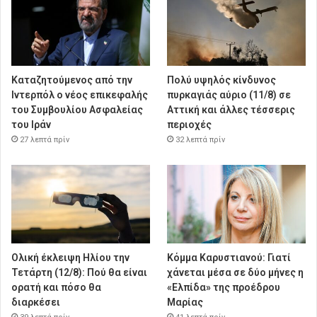
Καταζητούμενος από την
Πολύ υψηλός κίνδυνος
Ιντερπόλ ο νέος επικεφαλής
πυρκαγιάς αύριο (11/8) σε
του Συμβουλίου Ασφαλείας
Αττική και άλλες τέσσερις
του Ιράν
περιοχές
27 λεπτά πρίν
32 λεπτά πρίν
Ολική έκλειψη Ηλίου την
Κόμμα Καρυστιανού: Γιατί
Τετάρτη (12/8): Πού θα είναι
χάνεται μέσα σε δύο μήνες η
ορατή και πόσο θα
«Ελπίδα» της προέδρου
διαρκέσει
Μαρίας