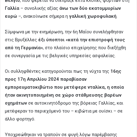
Βέλγιο
, που φέρεται να διέπραξε επτά κλοπές φορτίων στη
Γαλλία
– συνολικής αξίας
άνω των δύο εκατομμυρίων
ευρώ
–, ανακοίνωσε σήμερα η
γαλλική χωροφυλακή
.
Σύμφωνα με την ενημέρωση, την 6η Μαΐου συνελήφθησαν
στις Βρυξέλλες
έξι ύποπτοι «κατά την επιστροφή τους
από τη Γερμανία»
, στο πλαίσιο επιχείρησης που διεξήχθη
σε συνεργασία με τις βελγικές υπηρεσίες ασφαλείας.
Οι συλληφθέντες κατηγορούνται πως τη νύχτα της
16ης
προς 17η Απριλίου 2024 παραβίασαν
εμπορευματοκιβώτιο που μετέφερε νταλίκα, η οποία
ήταν ακινητοποιημένη σε χώρο στάθμευσης βαρέων
οχημάτων
σε αυτοκινητόδρομο της βόρειας Γαλλίας, και
μετέφεραν το περιεχόμενό του – κιβώτια με ουίσκι – σε
άλλο φορτηγό.
Υποχρεώθηκαν να τραπούν σε φυγή λόγω παρέμβασης