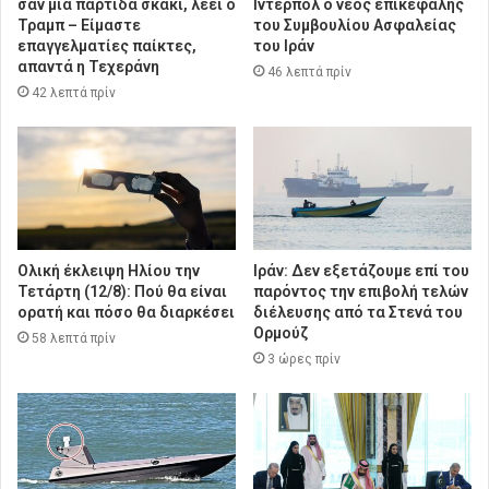
σαν μια παρτίδα σκάκι, λέει ο
Ιντερπόλ ο νέος επικεφαλής
Τραμπ – Είμαστε
του Συμβουλίου Ασφαλείας
επαγγελματίες παίκτες,
του Ιράν
απαντά η Τεχεράνη
46 λεπτά πρίν
42 λεπτά πρίν
Ολική έκλειψη Ηλίου την
Ιράν: Δεν εξετάζουμε επί του
Τετάρτη (12/8): Πού θα είναι
παρόντος την επιβολή τελών
ορατή και πόσο θα διαρκέσει
διέλευσης από τα Στενά του
Ορμούζ
58 λεπτά πρίν
3 ώρες πρίν