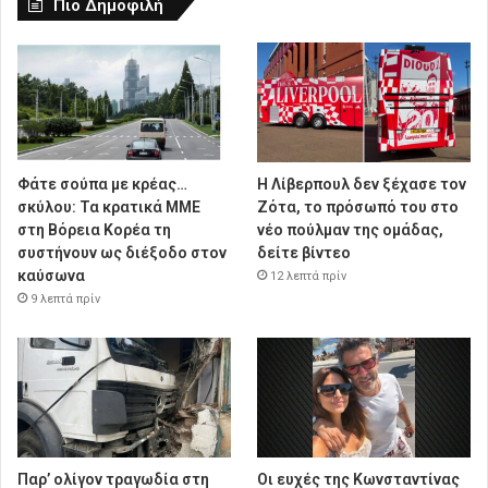
Πιο Δημοφιλή
Φάτε σούπα με κρέας…
Η Λίβερπουλ δεν ξέχασε τον
σκύλου: Τα κρατικά ΜΜΕ
Ζότα, το πρόσωπό του στο
στη Βόρεια Κορέα τη
νέο πούλμαν της ομάδας,
συστήνουν ως διέξοδο στον
δείτε βίντεο
καύσωνα
12 λεπτά πρίν
9 λεπτά πρίν
Παρ’ ολίγον τραγωδία στη
Οι ευχές της Κωνσταντίνας