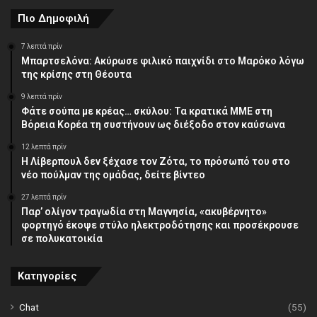
Πιο Δημοφιλή
7 λεπτά πρίν
Μπαρτσελόνα: Ακύρωσε φιλικό παιχνίδι στο Μαρόκο λόγω
της κρίσης στη Θέουτα
9 λεπτά πρίν
Φάτε σούπα με κρέας… σκύλου: Τα κρατικά ΜΜΕ στη
Βόρεια Κορέα τη συστήνουν ως διέξοδο στον καύσωνα
12 λεπτά πρίν
Η Λίβερπουλ δεν ξέχασε τον Ζότα, το πρόσωπό του στο
νέο πούλμαν της ομάδας, δείτε βίντεο
27 λεπτά πρίν
Παρ’ ολίγον τραγωδία στη Μαγνησία, «ακυβέρνητο»
φορτηγό έκοψε στύλο ηλεκτροδότησης και προσέκρουσε
σε πολυκατοικία
Κατηγορίες
Chat
(55)