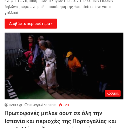
Ενόψει των προεδρικών εκλογών του 2027 το 34% των Γάλλων
δηλώνει, σύμφωνα με δημοσκόπηση της Harris Interactive για το
γαλλικό…
Διαβάστε περισσότερα »
Κόσμος
Hours.gr
28 Απριλίου 2025
123
Πρωτοφανές μπλακ άουτ σε όλη την
Ισπανία και περιοχές της Πορτογαλίας και