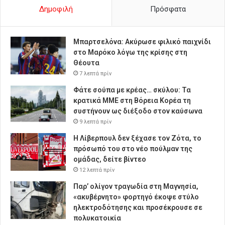
Δημοφιλή
Πρόσφατα
Μπαρτσελόνα: Ακύρωσε φιλικό παιχνίδι
στο Μαρόκο λόγω της κρίσης στη
Θέουτα
7 λεπτά πρίν
Φάτε σούπα με κρέας… σκύλου: Τα
κρατικά ΜΜΕ στη Βόρεια Κορέα τη
συστήνουν ως διέξοδο στον καύσωνα
9 λεπτά πρίν
Η Λίβερπουλ δεν ξέχασε τον Ζότα, το
πρόσωπό του στο νέο πούλμαν της
ομάδας, δείτε βίντεο
12 λεπτά πρίν
Παρ’ ολίγον τραγωδία στη Μαγνησία,
«ακυβέρνητο» φορτηγό έκοψε στύλο
ηλεκτροδότησης και προσέκρουσε σε
πολυκατοικία