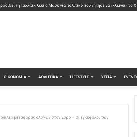
ΟΙΚΟΝΟΜΊΑ
ΑΘΛΗΤΙΚΆ
LIFESTYLE
ΥΓΕΊΑ
EVENT
 τρέιλερ μεταφοράς αλόγων στον Έβρο – Οι εγκέφαλοι των