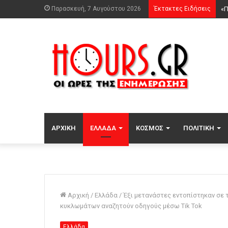
Παρασκευή, 7 Αυγούστου 2026
Έκτακτες Ειδήσεις
ΑΡΧΙΚΉ
ΕΛΛΆΔΑ
ΚΌΣΜΟΣ
ΠΟΛΙΤΙΚΉ
Αρχική
/
Ελλάδα
/
Έξι μετανάστες εντοπίστηκαν σε
κυκλωμάτων αναζητούν οδηγούς μέσω Tik Tok
Ελλάδα