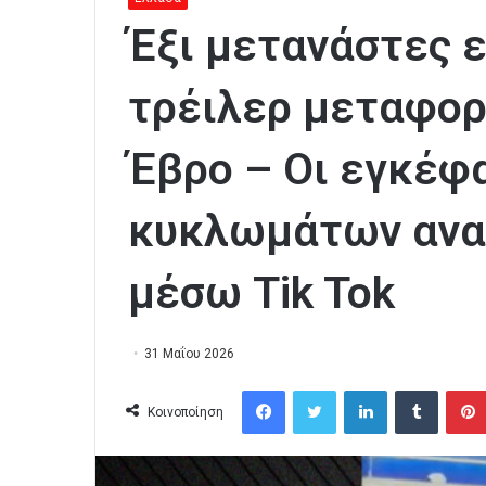
Έξι μετανάστες 
τρέιλερ μεταφορ
Έβρο – Οι εγκέφ
κυκλωμάτων ανα
μέσω Tik Tok
31 Μαΐου 2026
Facebook
Twitter
LinkedIn
Tumblr
Κοινοποίηση