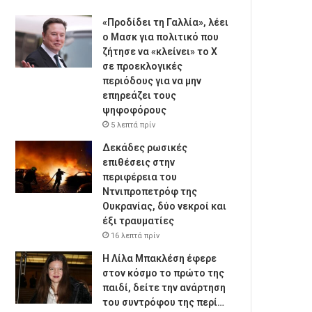
«Προδίδει τη Γαλλία», λέει
ο Μασκ για πολιτικό που
ζήτησε να «κλείνει» το X
σε προεκλογικές
περιόδους για να μην
επηρεάζει τους
ψηφοφόρους
5 λεπτά πρίν
Δεκάδες ρωσικές
επιθέσεις στην
περιφέρεια του
Ντνιπροπετρόφ της
Ουκρανίας, δύο νεκροί και
έξι τραυματίες
16 λεπτά πρίν
Η Λίλα Μπακλέση έφερε
στον κόσμο το πρώτο της
παιδί, δείτε την ανάρτηση
του συντρόφου της περί…