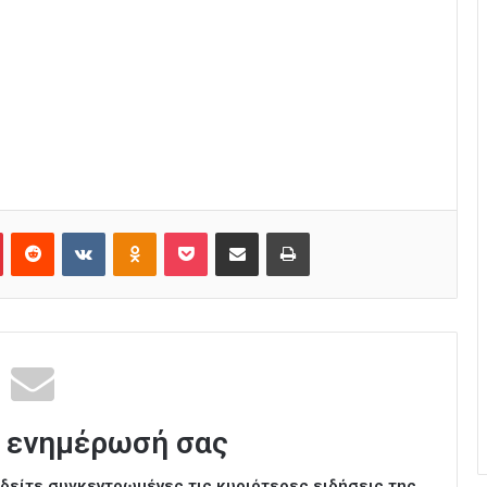
Pinterest
Reddit
VKontakte
Odnoklassniki
Pocket
Κοινοποίηση μέσω Email
Εκτύπωση
 ενημέρωσή σας
ι δείτε συγκεντρωμένες τις κυριότερες ειδήσεις της