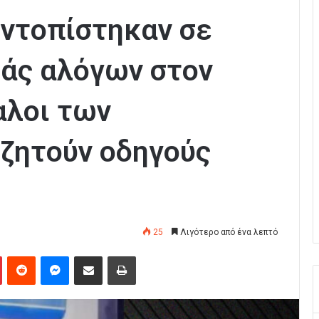
εντοπίστηκαν σε
άς αλόγων στον
αλοι των
ζητούν οδηγούς
25
Λιγότερο από ένα λεπτό
Pinterest
Reddit
Messenger
Κοινοποίηση μέσω Email
Εκτύπωση