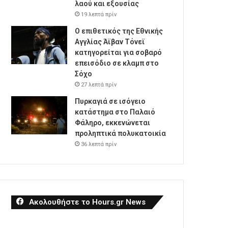
λαού και εξουσίας
19 λεπτά πρίν
Ο επιθετικός της Εθνικής
Αγγλίας Άϊβαν Τόνεϊ
κατηγορείται για σοβαρό
επεισόδιο σε κλαμπ στο
Σόχο
27 λεπτά πρίν
Πυρκαγιά σε ισόγειο
κατάστημα στο Παλαιό
Φάληρο, εκκενώνεται
προληπτικά πολυκατοικία
36 λεπτά πρίν
Ακολουθήστε το Hours.gr News