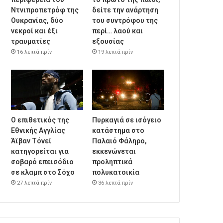
Ντνιπροπετρόφ της
δείτε την ανάρτηση
Ουκρανίας, δύο
του συντρόφου της
νεκροί και έξι
περί… λαού και
τραυματίες
εξουσίας
16 λεπτά πρίν
19 λεπτά πρίν
Ο επιθετικός της
Πυρκαγιά σε ισόγειο
Εθνικής Αγγλίας
κατάστημα στο
Άϊβαν Τόνεϊ
Παλαιό Φάληρο,
κατηγορείται για
εκκενώνεται
σοβαρό επεισόδιο
προληπτικά
σε κλαμπ στο Σόχο
πολυκατοικία
27 λεπτά πρίν
36 λεπτά πρίν