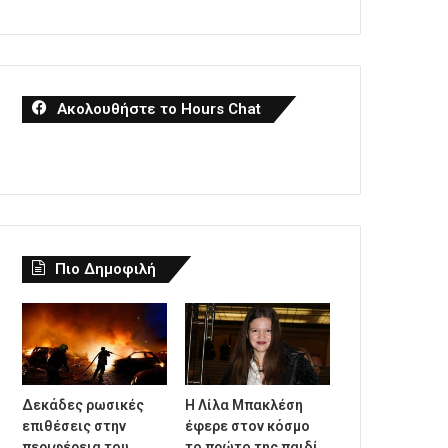
Ακολουθήστε το Hours Chat
Πιο Δημοφιλή
Δεκάδες ρωσικές
Η Λίλα Μπακλέση
επιθέσεις στην
έφερε στον κόσμο
περιφέρεια του
το πρώτο της παιδί,