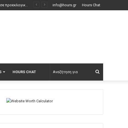
Δεκάδες ρωσικές επιθέσεις στην περιφέρεια του Ντνιπροπετρόφ της Ουκρανίας, δύο νεκροί και έξι τραυματίες
info@hours.gr
Hours Chat
Αναζήτηση
S
HOURS CHAT
για