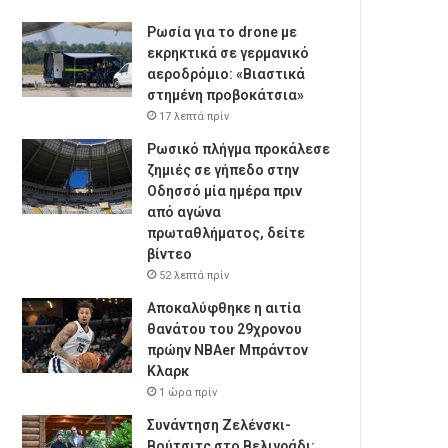
Ρωσία για το drone με
εκρηκτικά σε γερμανικό
αεροδρόμιο: «Βιαστικά
στημένη προβοκάτσια»
17 λεπτά πρίν
Ρωσικό πλήγμα προκάλεσε
ζημιές σε γήπεδο στην
Οδησσό μία ημέρα πριν
από αγώνα
πρωταθλήματος, δείτε
βίντεο
52 λεπτά πρίν
Αποκαλύφθηκε η αιτία
θανάτου του 29χρονου
πρώην NBAer Μπράντον
Κλαρκ
1 ώρα πρίν
Συνάντηση Ζελένσκι-
Βούτσιτς στο Βελιγράδι: