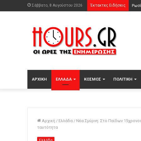
Σάββατο, 8 Αυγούστου 2026
Έκτακτες Ειδήσεις
ΑΡΧΙΚΉ
ΕΛΛΆΔΑ
ΚΌΣΜΟΣ
ΠΟΛΙΤΙΚΉ
Αρχική
/
Ελλάδα
/
Νέα Σμύρνη: Στο Παίδων 15χρονο
ταυτότητα
Ελλάδα