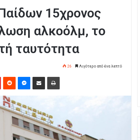
 Παίδων 15χρονος
λωση αλκοόλμ, το
τή ταυτότητα
26
Λιγότερο από ένα λεπτό
Pinterest
Reddit
Messenger
Κοινοποίηση μέσω Email
Εκτύπωση