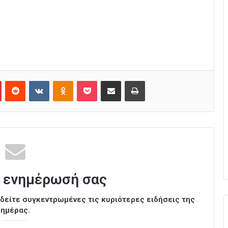
Pinterest
Reddit
VKontakte
Odnoklassniki
Pocket
Κοινοποίηση μέσω Email
Εκτύπωση
 ενημέρωσή σας
ι δείτε συγκεντρωμένες τις κυριότερες ειδήσεις της
ημέρας.