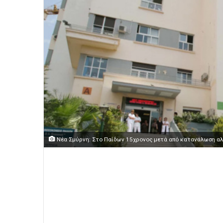
Νέα Σμύρνη: Στο Παίδων 15χρονος μετά από κατανάλωση αλ