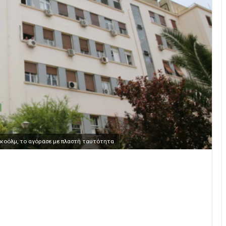
κοόλμ, το αγόρασε με πλαστή ταυτότητα