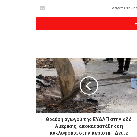
Ε
ι
σ
ά
γ
ε
τ
ε
τ
η
ν
η
λ
ε
κ
τ
ρ
ο
Θραύση αγωγού της ΕΥΔΑΠ στην οδό
ν
Αμερικής, αποκαταστάθηκε η
ι
κυκλοφορία στην περιοχή - Δείτε
κ