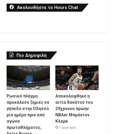
Ακολουθήστε το Hours Chat
Πιο Δημοφιλή
Ρωσικό πλήγμα
Αποκαλύφθηκε η
προκάλεσε ζημιές σε
αιτία θανάτου του
γήπεδο στην Οδησσό
29χρονου πρώην
μία ημέρα πριν από
NBAer Μπράντον
αγώνα
Κλαρκ
πρωταθλήματος,
1 ώρα πρίν
δείτε βίντεο