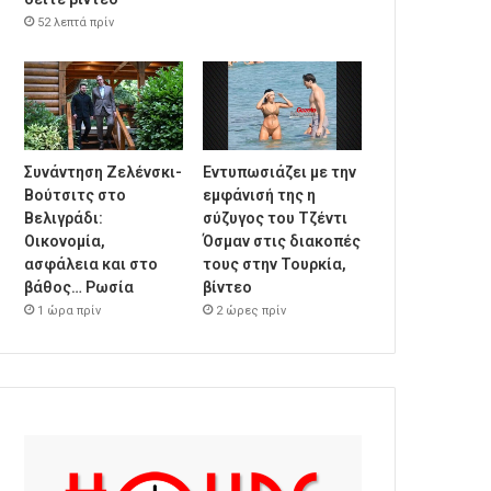
52 λεπτά πρίν
Συνάντηση Ζελένσκι-
Εντυπωσιάζει με την
Βούτσιτς στο
εμφάνισή της η
Βελιγράδι:
σύζυγος του Τζέντι
Οικονομία,
Όσμαν στις διακοπές
ασφάλεια και στο
τους στην Τουρκία,
βάθος… Ρωσία
βίντεο
1 ώρα πρίν
2 ώρες πρίν