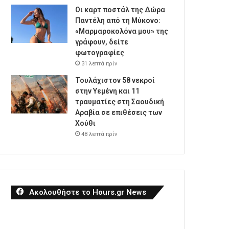
Οι καρτ ποστάλ της Δώρα
Παντέλη από τη Μύκονο:
«Μαρμαροκολόνα μου» της
γράφουν, δείτε
φωτογραφίες
31 λεπτά πρίν
Τουλάχιστον 58 νεκροί
στην Υεμένη και 11
τραυματίες στη Σαουδική
Αραβία σε επιθέσεις των
Χούθι
48 λεπτά πρίν
Ακολουθήστε το Hours.gr News