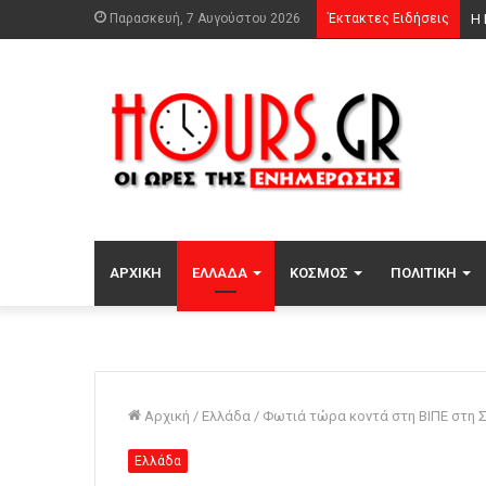
Παρασκευή, 7 Αυγούστου 2026
Έκτακτες Ειδήσεις
Φω
ΑΡΧΙΚΉ
ΕΛΛΆΔΑ
ΚΌΣΜΟΣ
ΠΟΛΙΤΙΚΉ
Αρχική
/
Ελλάδα
/
Φωτιά τώρα κοντά στη ΒΙΠΕ στη Σ
Ελλάδα