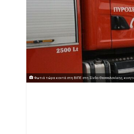
Φωτιά τώρα κοντά στη ΒΙΠΕ στη Σίνδο Θεσσαλονίκης, κινητ