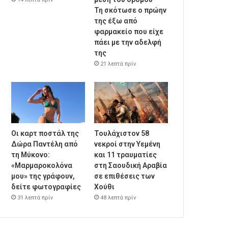
Τη σκότωσε ο πρώην
της έξω από
φαρμακείο που είχε
πάει με την αδελφή
της
21 λεπτά πρίν
Οι καρτ ποστάλ της
Τουλάχιστον 58
Δώρα Παντέλη από
νεκροί στην Υεμένη
τη Μύκονο:
και 11 τραυματίες
«Μαρμαροκολόνα
στη Σαουδική Αραβία
μου» της γράφουν,
σε επιθέσεις των
δείτε φωτογραφίες
Χούθι
31 λεπτά πρίν
48 λεπτά πρίν