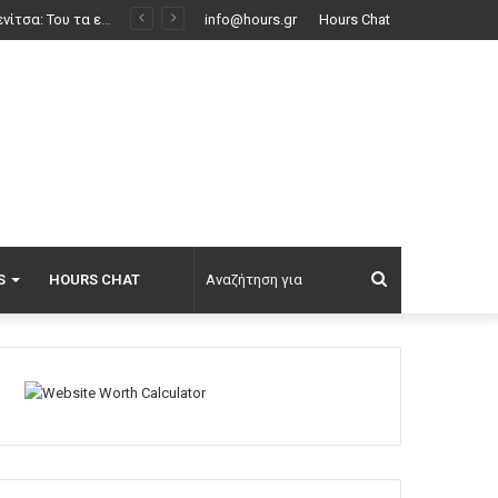
info@hours.gr
Hours Chat
Αναζήτηση
S
HOURS CHAT
για