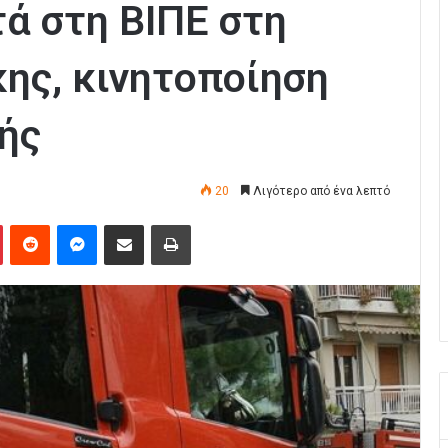
ά στη ΒΙΠΕ στη
ης, κινητοποίηση
ής
20
Λιγότερο από ένα λεπτό
Pinterest
Reddit
Messenger
Κοινοποίηση μέσω Email
Εκτύπωση