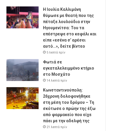
Η Ιουλία Καλλιμάνη
θύμωσε με θεατή που της
πέταξε λουλούδια στην
Ηγουμενίτσα: Του τα
επέστρεψε στο κεφάλι και
είπε «εσένα σ’ αρέσει
αυτό…», δείτε βίντεο
5 λεπτά πρίν
Φωτιά σε
εγκαταλελειμμένο κτήριο
στο Μοσχάτο
14 λεπτά πρίν
Κωνσταντινούπολη:
26χρονη δολοφονήθηκε
στη μέση του δρόμου – Τη
σκότωσε ο πρώην της έξω
από φαρμακείο που είχε
πάει με την αδελφή της
21 λεπτά πρίν