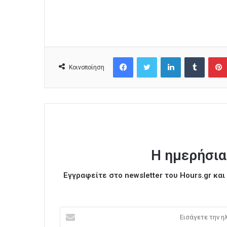
Facebook
Twitter
LinkedIn
Tumblr
Κοινοποίηση
Η ημερήσια
Εγγραφείτε στο newsletter του Hours.gr κα
Ε
ι