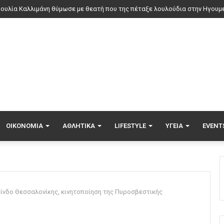
τιά σε εγκαταλελειμμένο κτήριο στο Μοσχάτο
ΟΙΚΟΝΟΜΊΑ
ΑΘΛΗΤΙΚΆ
LIFESTYLE
ΥΓΕΊΑ
EVENT
ίνδο Θεσσαλονίκης, κινητοποίηση της Πυροσβεστικής