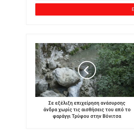
σ
ά
γ
ε
τ
ε
τ
η
ν
η
λ
ε
κ
τ
ρ
ο
Σε εξέλιξη επιχείρηση ανάσυρσης
ν
άνδρα χωρίς τις αισθήσεις του από το
ι
φαράγγι Τρύφου στην Βόνιτσα
κ
ή
σ