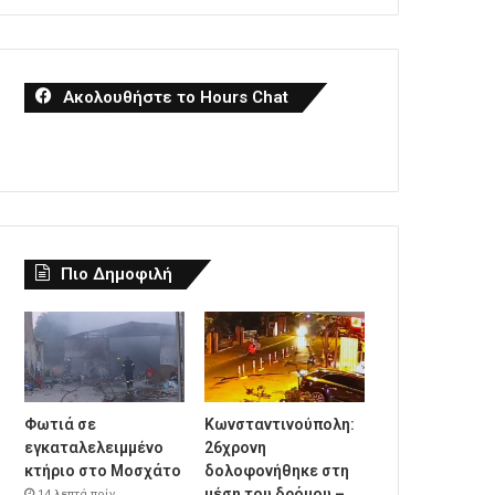
Ακολουθήστε το Hours Chat
Πιο Δημοφιλή
Φωτιά σε
Κωνσταντινούπολη:
εγκαταλελειμμένο
26χρονη
κτήριο στο Μοσχάτο
δολοφονήθηκε στη
μέση του δρόμου –
14 λεπτά πρίν