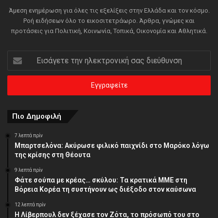
Άμεση ενημέρωση για όλες τις εξελίξεις στην Ελλάδα και τον κόσμο.
Ροή ειδήσεων όλο το εικοσιτετράωρο. Άρθρα, γνώμες και
προτάσεις για Πολιτική, Κοινωνία, Τοπικά, Οικονομία και Αθλητικά.
Εισάγετε
την
ηλεκτρονική
σας
διεύθυνση
Πιο Δημοφιλή
7 λεπτά πρίν
Μπαρτσελόνα: Ακύρωσε φιλικό παιχνίδι στο Μαρόκο λόγω
της κρίσης στη Θέουτα
9 λεπτά πρίν
Φάτε σούπα με κρέας… σκύλου: Τα κρατικά ΜΜΕ στη
Βόρεια Κορέα τη συστήνουν ως διέξοδο στον καύσωνα
12 λεπτά πρίν
Η Λίβερπουλ δεν ξέχασε τον Ζότα, το πρόσωπό του στο