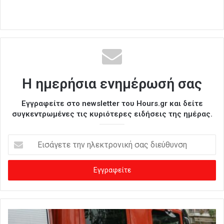
Η ημερήσια ενημέρωσή σας
Εγγραφείτε στο newsletter του Hours.gr και δείτε
συγκεντρωμένες τις κυριότερες ειδήσεις της ημέρας.
Ε
ι
σ
ά
γ
ε
τ
ε
τ