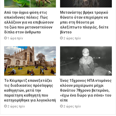
Από την άγρια φύση στις
Μετανάστης βρήκε τραγικό
επικίνδυνες πόλεις: Πώς
θάνατο όταν επιχείρησε να
αλλάζουν για να επιβιώσουν
μπει στη Θέουτα με
τα ζώα που μεταναστεύουν
αλεξίπτωτο πλαγιάς, δείτε
δίπλα στον άνθρωπο
βίντεο
1 ώρα πρίν
2 ώρες πρίν
Το Κέιμπριτζ επανεξετάζει
Ένας 15χρονος ΗΠΑ ντυμένος
τις διαδικασίες πρόσληψης
κλόουν μαχαίρωσε μέχρι
καθηγητών, μετά την
θανάτου 78χρονο βετεράνο,
παραίτηση καθηγητή που
«έχω ένα δώρο για σένα» του
κατηγορήθηκε για λογοκλοπή
είπε
2 ώρες πρίν
2 ώρες πρίν