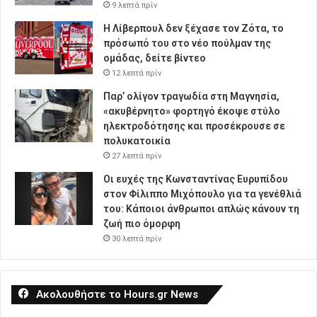
9 λεπτά πρίν
Η Λίβερπουλ δεν ξέχασε τον Ζότα, το
πρόσωπό του στο νέο πούλμαν της
ομάδας, δείτε βίντεο
12 λεπτά πρίν
Παρ’ ολίγον τραγωδία στη Μαγνησία,
«ακυβέρνητο» φορτηγό έκοψε στύλο
ηλεκτροδότησης και προσέκρουσε σε
πολυκατοικία
27 λεπτά πρίν
Οι ευχές της Κωνσταντίνας Ευρυπίδου
στον Φίλιππο Μιχόπουλο για τα γενέθλιά
του: Κάποιοι άνθρωποι απλώς κάνουν τη
ζωή πιο όμορφη
30 λεπτά πρίν
Ακολουθήστε το Hours.gr News