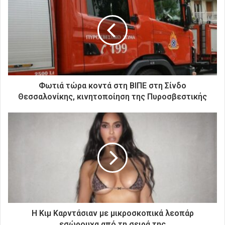
η
ν
η
λ
ε
κ
τ
ρ
Φωτιά τώρα κοντά στη ΒΙΠΕ στη Σίνδο
ο
Θεσσαλονίκης, κινητοποίηση της Πυροσβεστικής
ν
ι
κ
ή
σ
α
ς
δ
ι
ε
ύ
Η Κιμ Καρντάσιαν με μικροσκοπικά λεοπάρ
θ
εσώρουχα από τη σειρά της