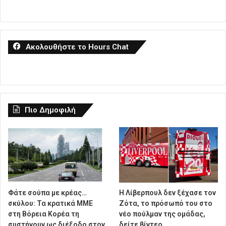
Ακολουθήστε το Hours Chat
Πιο Δημοφιλή
Φάτε σούπα με κρέας…
Η Λίβερπουλ δεν ξέχασε τον
σκύλου: Τα κρατικά ΜΜΕ
Ζότα, το πρόσωπό του στο
στη Βόρεια Κορέα τη
νέο πούλμαν της ομάδας,
συστήνουν ως διέξοδο στον
δείτε βίντεο