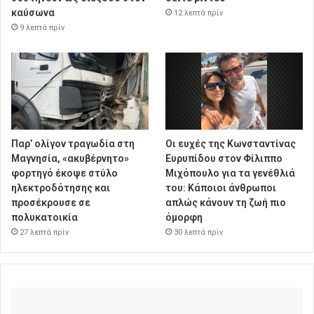
καύσωνα
12 λεπτά πρίν
9 λεπτά πρίν
Παρ’ ολίγον τραγωδία στη
Οι ευχές της Κωνσταντίνας
Μαγνησία, «ακυβέρνητο»
Ευρυπίδου στον Φίλιππο
φορτηγό έκοψε στύλο
Μιχόπουλο για τα γενέθλιά
ηλεκτροδότησης και
του: Κάποιοι άνθρωποι
προσέκρουσε σε
απλώς κάνουν τη ζωή πιο
πολυκατοικία
όμορφη
27 λεπτά πρίν
30 λεπτά πρίν