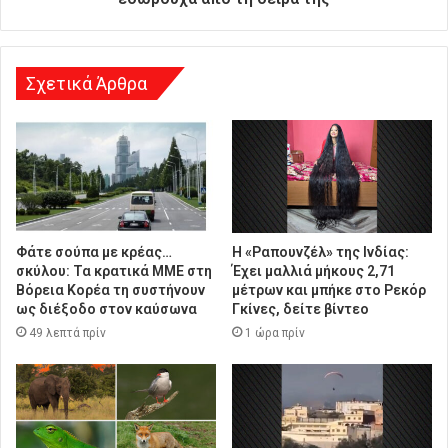
υ
ν
σ
η
Σχετικά Άρθρα
Φάτε σούπα με κρέας…
Η «Ραπουνζέλ» της Ινδίας:
σκύλου: Τα κρατικά ΜΜΕ στη
Έχει μαλλιά μήκους 2,71
Βόρεια Κορέα τη συστήνουν
μέτρων και μπήκε στο Ρεκόρ
ως διέξοδο στον καύσωνα
Γκίνες, δείτε βίντεο
49 λεπτά πρίν
1 ώρα πρίν