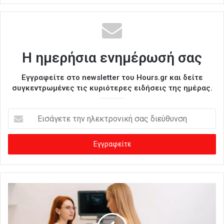
Η ημερήσια ενημέρωσή σας
Εγγραφείτε στο newsletter του Hours.gr και δείτε
συγκεντρωμένες τις κυριότερες ειδήσεις της ημέρας.
Ε
ι
σ
ά
γ
ε
τ
ε
τ
η
ν