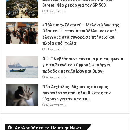
Street: Νέο ρεκόρ για τον SP 500
36 λεπτά πρίν
«Πόλεμος» Σάντσεθ – Μελόνι λόγω της
Θέουτα: Η Ισπανία επιβάλλει και αυτή
έλεγχους στα σύνορα σε πτήσεις και
πλοία από Ιταλία
41 λεπτά πρίν
Οι ΗΠΑ «βλέπουν» σύντομα μια συμφωνία
για τα Στενά του Ορμούζ, «υπάρχει
πρόοδος μεταξύ Ιράν και Ομάν»
45 λεπτά πρίν
Νέα Αγχίαλος: 66χρονος σάτυρος
αυνανιζόταν πρακολουθώντας την
13χρονη γειτόνισσα του
49 λεπτά πρίν
Ακολουθήστε το Hours.gr News