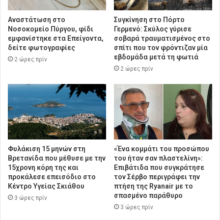
Αναστάτωση στο
Συγκίνηση στο Πόρτο
Νοσοκομείο Πύργου, φίδι
Γερμενό: Σκύλος γύρισε
εμφανίστηκε στα Επείγοντα,
σοβαρά τραυματισμένος στο
δείτε φωτογραφίες
σπίτι που τον φρόντιζαν μία
εβδομάδα μετά τη φωτιά
2 ώρες πρίν
2 ώρες πρίν
Φυλάκιση 15 μηνών στη
«Ένα κομμάτι του προσώπου
Βρετανίδα που μέθυσε με την
του ήταν σαν πλαστελίνη»:
15χρονη κόρη της και
Επιβάτιδα που συγκράτησε
προκάλεσε επεισόδιο στο
τον Σέρβο περιγράφει την
Κέντρο Υγείας Σκιάθου
πτήση της Ryanair με το
σπασμένο παράθυρο
3 ώρες πρίν
3 ώρες πρίν