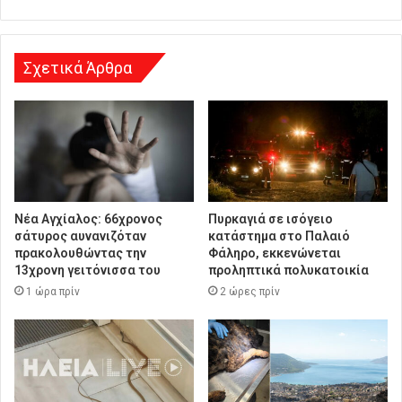
σ
η
Σχετικά Άρθρα
Νέα Αγχίαλος: 66χρονος
Πυρκαγιά σε ισόγειο
σάτυρος αυνανιζόταν
κατάστημα στο Παλαιό
πρακολουθώντας την
Φάληρο, εκκενώνεται
13χρονη γειτόνισσα του
προληπτικά πολυκατοικία
1 ώρα πρίν
2 ώρες πρίν