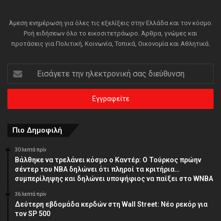
Άμεση ενημέρωση για όλες τις εξελίξεις στην Ελλάδα και τον κόσμο.
Ροή ειδήσεων όλο το εικοσιτετράωρο. Άρθρα, γνώμες και
προτάσεις για Πολιτική, Κοινωνία, Τοπικά, Οικονομία και Αθλητικά.
Εισάγετε
την
ηλεκτρονική
σας
διεύθυνση
Πιο Δημοφιλή
30 λεπτά πρίν
Βάλθηκε να τρελάνει κόσμο ο Καντέρ: Ο Τούρκος πρώην
σέντερ του NBA δηλώνει ότι πληροί τα κριτήρια…
συμπερίληψης και δηλώνει υποψήφιος να παίξει στο WNBA
36 λεπτά πρίν
Δεύτερη εβδομάδα κερδών στη Wall Street: Νέο ρεκόρ για
τον SP 500