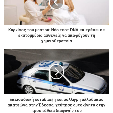
η
λ
ε
κ
τ
ρ
Καρκίνος του μαστού: Νέο τεστ DNA επιτρέπει σε
ο
εκατομμύρια ασθενείς να αποφύγουν τη
ν
χημειοθεραπεία
ι
κ
ή
σ
α
ς
δ
ι
ε
ύ
θ
Επεισοδιακή καταδίωξη και σύλληψη αλλοδαπού
υ
απατεώνα στην Έδεσσα, χτύπησε αυτοκίνητα στην
ν
προσπάθεια διαφυγής του