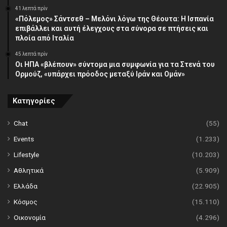
41 λεπτά πρίν
«Πόλεμος» Σάντσεθ – Μελόνι λόγω της Θέουτα: Η Ισπανία
επιβάλλει και αυτή έλεγχους στα σύνορα σε πτήσεις και
πλοία από Ιταλία
45 λεπτά πρίν
Οι ΗΠΑ «βλέπουν» σύντομα μια συμφωνία για τα Στενά του
Ορμούζ, «υπάρχει πρόοδος μεταξύ Ιράν και Ομάν»
Κατηγορίες
Chat
(55)
Events
(1.233)
Lifestyle
(10.203)
Αθλητικά
(5.909)
Ελλάδα
(22.905)
Κόσμος
(15.110)
Οικονομία
(4.296)