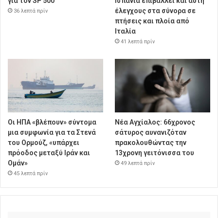
για τον SP 500
Ισπανία επιβάλλει και αυτή
έλεγχους στα σύνορα σε
36 λεπτά πρίν
πτήσεις και πλοία από
Ιταλία
41 λεπτά πρίν
Οι ΗΠΑ «βλέπουν» σύντομα
Νέα Αγχίαλος: 66χρονος
μια συμφωνία για τα Στενά
σάτυρος αυνανιζόταν
του Ορμούζ, «υπάρχει
πρακολουθώντας την
πρόοδος μεταξύ Ιράν και
13χρονη γειτόνισσα του
Ομάν»
49 λεπτά πρίν
45 λεπτά πρίν