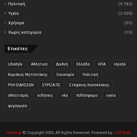
Πολιτική
(9.782)
Υγεία
(2.059)
Χρήσιμα
(35)
Χωρίς κατηγορία
(19)
Ετικέτες
Lifestyle
Αθλητικά
Διεθνή
Ελλάδα
ΗΠΑ
Ισραήλ
Κυριάκος Μητσοτάκης
Οικονομία
Πολιτική
ΡΟΗ ΕΙΔΗΣΕΩΝ
ΣΥΡΙΖΑ ΠΣ
Στέφανος Κασσελάκης
αθλητισμός
ειδήσεις
νέα
ποδόσφαιρο
υγεία
ψυχαγωγία
Hours.gr
© Copyright 2026, All Rights Reserved. Powered by
LOIZ Web