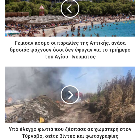
ν
η
λ
ε
κ
τ
ρ
Γέμισαν κόσμο οι παραλίες της Αττικής, ανάσα
ο
δροσιάς ψάχνουν όσοι δεν έφυγαν για το τριήμερο
ν
του Αγίου Πνεύματος
ι
κ
ή
σ
α
ς
δ
ι
ε
ύ
θ
Υπό έλεγχο φωτιά που ξέσπασε σε χωματερή στον
υ
Τύρναβο, δείτε βίντεο και φωτογραφίες