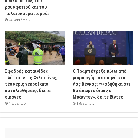
κυκλωμάτων, του
ρουσφετιού και του
παλαιοκομματισμού»
24 λεπτά πρίν
Σφοδρές καταιγίδες
Ο Τραμπ έτρεξε πίσω από
πλήττουν τις Φιλιππίνες,
μικρό αγόρι σε σκηνή στο
τέσσερις νεκροί από
Λας Βέγκας: «Φοβήθηκα ότι
κατολισθήσεις, δείτε
θα έπεφτε όπως ο
εικόνες
Μπάιντεν», δείτε βίντεο
1 ώρα πρίν
1 ώρα πρίν