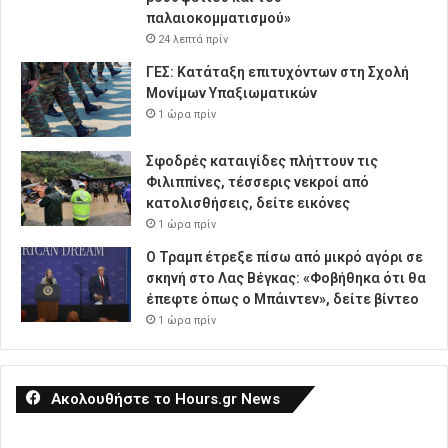
παλαιοκομματισμού»
24 λεπτά πρίν
ΓΕΣ: Κατάταξη επιτυχόντων στη Σχολή
Μονίμων Υπαξιωματικών
1 ώρα πρίν
Σφοδρές καταιγίδες πλήττουν τις
Φιλιππίνες, τέσσερις νεκροί από
κατολισθήσεις, δείτε εικόνες
1 ώρα πρίν
Ο Τραμπ έτρεξε πίσω από μικρό αγόρι σε
σκηνή στο Λας Βέγκας: «Φοβήθηκα ότι θα
έπεφτε όπως ο Μπάιντεν», δείτε βίντεο
1 ώρα πρίν
Ακολουθήστε το Hours.gr News