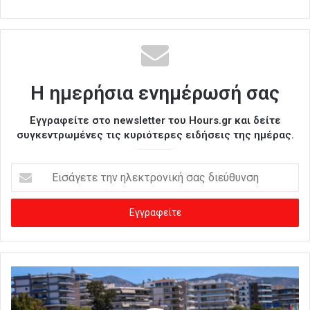
Η ημερήσια ενημέρωσή σας
Εγγραφείτε στο newsletter του Hours.gr και δείτε
συγκεντρωμένες τις κυριότερες ειδήσεις της ημέρας.
Ε
ι
σ
ά
γ
ε
τ
ε
τ
η