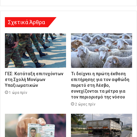
ν
σ
η
Σχετικά Άρθρα
ΓΕΣ: Κατάταξη επιτυχόντων
Τι δείχνει η πρώτη έκθεση
στη Σχολή Μονίμων
επιτήρησης για τον αφθώδη
Υπαξιωματικών
πυρετό στη Λέσβο,
συνεχίζονται τα μέτρα για
1 ώρα πρίν
τον περιορισμό της νόσου
2 ώρες πρίν