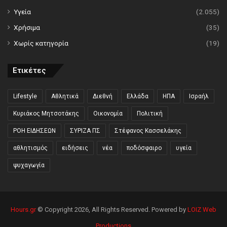
Υγεία
(2.055)
Χρήσιμα
(35)
Χωρίς κατηγορία
(19)
Ετικέτες
Lifestyle
Αθλητικά
Διεθνή
Ελλάδα
ΗΠΑ
Ισραήλ
Κυριάκος Μητσοτάκης
Οικονομία
Πολιτική
ΡΟΗ ΕΙΔΗΣΕΩΝ
ΣΥΡΙΖΑ ΠΣ
Στέφανος Κασσελάκης
αθλητισμός
ειδήσεις
νέα
ποδόσφαιρο
υγεία
ψυχαγωγία
Hours.gr
© Copyright 2026, All Rights Reserved. Powered by
LOIZ Web
Productions