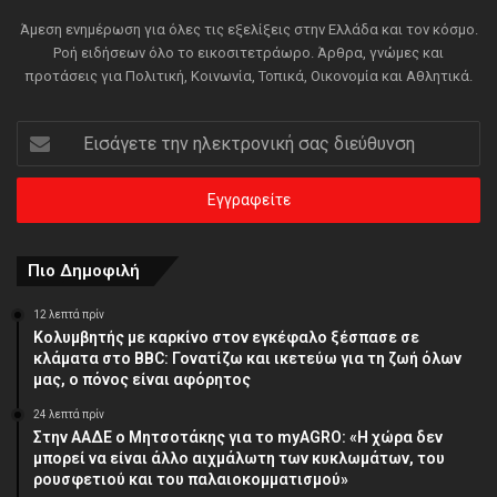
Άμεση ενημέρωση για όλες τις εξελίξεις στην Ελλάδα και τον κόσμο.
Ροή ειδήσεων όλο το εικοσιτετράωρο. Άρθρα, γνώμες και
προτάσεις για Πολιτική, Κοινωνία, Τοπικά, Οικονομία και Αθλητικά.
Εισάγετε
την
ηλεκτρονική
σας
διεύθυνση
Πιο Δημοφιλή
12 λεπτά πρίν
Κολυμβητής με καρκίνο στον εγκέφαλο ξέσπασε σε
κλάματα στο BBC: Γονατίζω και ικετεύω για τη ζωή όλων
μας, ο πόνος είναι αφόρητος
24 λεπτά πρίν
Στην ΑΑΔΕ ο Μητσοτάκης για το myAGRO: «Η χώρα δεν
μπορεί να είναι άλλο αιχμάλωτη των κυκλωμάτων, του
ρουσφετιού και του παλαιοκομματισμού»