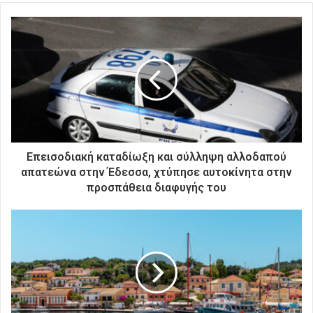
τ
ε
τ
η
ν
η
λ
ε
κ
τ
ρ
Επεισοδιακή καταδίωξη και σύλληψη αλλοδαπού
ο
απατεώνα στην Έδεσσα, χτύπησε αυτοκίνητα στην
ν
προσπάθεια διαφυγής του
ι
κ
ή
σ
α
ς
δ
ι