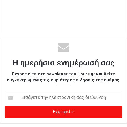
Η ημερήσια ενημέρωσή σας
Εγγραφείτε στο newsletter του Hours.gr και δείτε
συγκεντρωμένες τις κυριότερες ειδήσεις της ημέρας.
Ε
ι
σ
ά
γ
ε