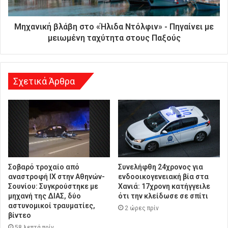
ε
ύ
θ
Μηχανική βλάβη στο «Ήλιδα Ντόλφιν» - Πηγαίνει με
υ
μειωμένη ταχύτητα στους Παξούς
ν
σ
η
Σχετικά Άρθρα
Σοβαρό τροχαίο από
Συνελήφθη 24χρονος για
αναστροφή ΙΧ στην Αθηνών-
ενδοοικογενειακή βία στα
Σουνίου: Συγκρούστηκε με
Χανιά: 17χρονη κατήγγειλε
μηχανή της ΔΙΑΣ, δύο
ότι την κλείδωσε σε σπίτι
αστυνομικοί τραυματίες,
2 ώρες πρίν
βίντεο
58 λεπτά πρίν