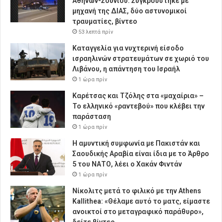
Αθηνών-Σουνίου: Συγκρούστηκε με
μηχανή της ΔΙΑΣ, δύο αστυνομικοί
τραυματίες, βίντεο
53 λεπτά πρίν
Καταγγελία για νυχτερινή είσοδο
ισραηλινών στρατευμάτων σε χωριό του
Λιβάνου, η απάντηση του Ισραήλ
1 ώρα πρίν
Καρέτσας και Τζόλης στα «μαχαίρια» –
Το ελληνικό «ραντεβού» που κλέβει την
παράσταση
1 ώρα πρίν
Η αμυντική συμφωνία με Πακιστάν και
Σαουδικής Αραβία είναι ίδια με το Άρθρο
5 του ΝΑΤΟ, λέει ο Χακάν Φιντάν
1 ώρα πρίν
Νίκολιτς μετά το φιλικό με την Athens
Kallithea: «Θέλαμε αυτό το ματς, είμαστε
ανοικτοί στο μεταγραφικό παράθυρο»,