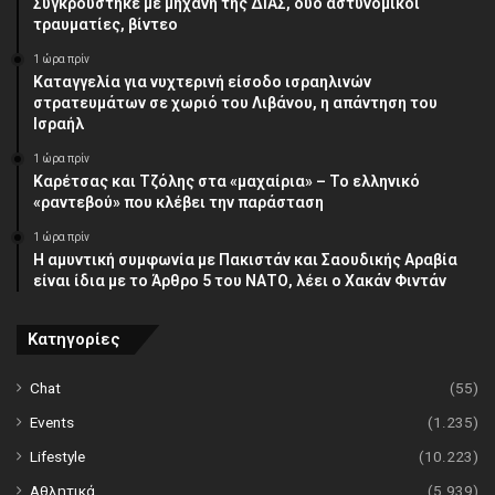
Συγκρούστηκε με μηχανή της ΔΙΑΣ, δύο αστυνομικοί
τραυματίες, βίντεο
1 ώρα πρίν
Καταγγελία για νυχτερινή είσοδο ισραηλινών
στρατευμάτων σε χωριό του Λιβάνου, η απάντηση του
Ισραήλ
1 ώρα πρίν
Καρέτσας και Τζόλης στα «μαχαίρια» – Το ελληνικό
«ραντεβού» που κλέβει την παράσταση
1 ώρα πρίν
Η αμυντική συμφωνία με Πακιστάν και Σαουδικής Αραβία
είναι ίδια με το Άρθρο 5 του ΝΑΤΟ, λέει ο Χακάν Φιντάν
Κατηγορίες
Chat
(55)
Events
(1.235)
Lifestyle
(10.223)
Αθλητικά
(5.939)