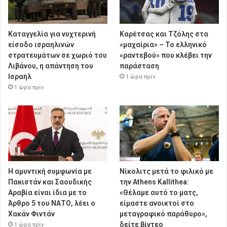
Καταγγελία για νυχτερινή
Καρέτσας και Τζόλης στα
είσοδο ισραηλινών
«μαχαίρια» – Το ελληνικό
στρατευμάτων σε χωριό του
«ραντεβού» που κλέβει την
Λιβάνου, η απάντηση του
παράσταση
Ισραήλ
1 ώρα πρίν
1 ώρα πρίν
Η αμυντική συμφωνία με
Νίκολιτς μετά το φιλικό με
Πακιστάν και Σαουδικής
την Athens Kallithea:
Αραβία είναι ίδια με το
«Θέλαμε αυτό το ματς,
Άρθρο 5 του ΝΑΤΟ, λέει ο
είμαστε ανοικτοί στο
Χακάν Φιντάν
μεταγραφικό παράθυρο»,
δείτε βίντεο
1 ώρα πρίν