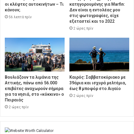
οι κλέφτες αυτοκινήτων – Τι
κατηγορουμένης για Marfin:
κάνουν;
Δεν είναι η εντολέας μου
στις φωτογραφίες, είχε
56 λεπτά πρίν
εξεταστεί και το 2022
2 ώρες πρίν
Βουλιάζουν τα λιμάνια της
Καιρός: Σαββατοκύριακο με
Αττικής, πάνω από 56.000
39άρια και ισχυρά μελτέμια,
επιβάτες αναχωρούν σήμερα
έως 8 μποφόρ στο Αιγαίο
για τα νησιά, στο «κόκκινο» ο
2 ώρες πρίν
Πειραιάς
2 ώρες πρίν