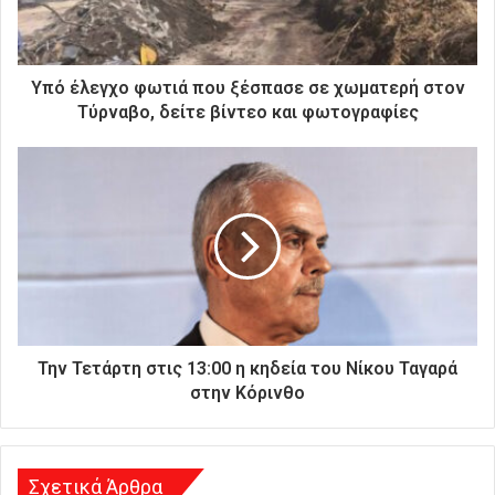
ε
κ
τ
ρ
Υπό έλεγχο φωτιά που ξέσπασε σε χωματερή στον
ο
Τύρναβο, δείτε βίντεο και φωτογραφίες
ν
ι
κ
ή
σ
α
ς
δ
ι
ε
ύ
Την Τετάρτη στις 13:00 η κηδεία του Νίκου Ταγαρά
θ
στην Κόρινθο
υ
ν
σ
η
Σχετικά Άρθρα