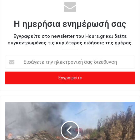
Η ημερήσια ενημέρωσή σας
Εγγραφείτε στο newsletter του Hours.gr και δείτε
συγκεντρωμένες τις κυριότερες ειδήσεις της ημέρας.
Ε
ι
σ
ά
γ
ε
τ
ε
τ
η
ν
η
λ