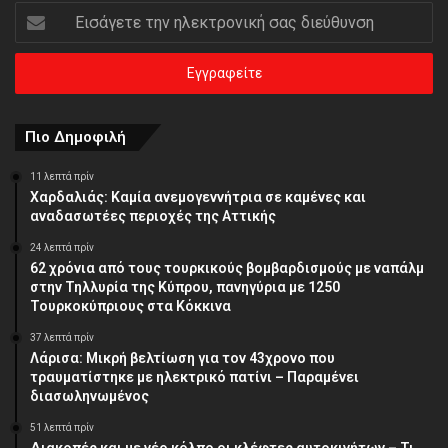
Εισάγετε
την
ηλεκτρονική
σας
διεύθυνση
Πιο Δημοφιλή
11 λεπτά πρίν
Χαρδαλιάς: Καμία ανεμογεννήτρια σε καμένες και
αναδασωτέες περιοχές της Αττικής
24 λεπτά πρίν
62 χρόνια από τους τουρκικούς βομβαρδισμούς με ναπάλμ
στην Τηλλυρία της Κύπρου, πανηγύρια με 1250
Τουρκοκύπριους στα Κόκκινα
37 λεπτά πρίν
Λάρισα: Μικρή βελτίωση για τον 43χρονο που
τραυματίστηκε με ηλεκτρικό πατίνι – Παραμένει
διασωληνωμένος
51 λεπτά πρίν