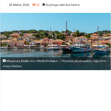
30 Μαΐου 2026
22
Λιγότερο από ένα λεπτό
Μηχανική βλάβη στο «Ήλιδα Ντόλφιν» – Πηγαίνει με μειωμένη ταχύτητα
στους Παξούς