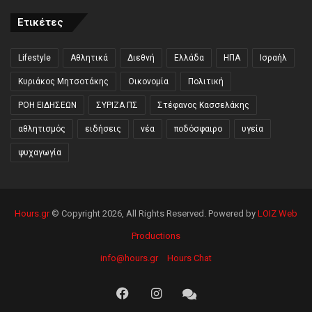
Ετικέτες
Lifestyle
Αθλητικά
Διεθνή
Ελλάδα
ΗΠΑ
Ισραήλ
Κυριάκος Μητσοτάκης
Οικονομία
Πολιτική
ΡΟΗ ΕΙΔΗΣΕΩΝ
ΣΥΡΙΖΑ ΠΣ
Στέφανος Κασσελάκης
αθλητισμός
ειδήσεις
νέα
ποδόσφαιρο
υγεία
ψυχαγωγία
Hours.gr
© Copyright 2026, All Rights Reserved. Powered by
LOIZ Web
Productions
info@hours.gr
Hours Chat
Facebook
Instagram
Hours