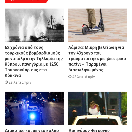
62 χρόνια από τους
Λάρισα: Μικρή βελτίωση για
τουρκικούς βομβαρδισμούς
τον 43χρονο που
με ναπάλμ στην Τηλλυρία της
τραυματίστηκε με ηλεκτρικό
Κύπρου, πανηγύρια με 1250
πατίνι – Παραμένει
Τουρκοκύπριους στα
διασωληνωμένος
Κόκκινα
42 λεπτά πρίν
29 λεπτά πρίν
Διακοπές και με νέο κόλπο
Δικηγόρος 46χρονης