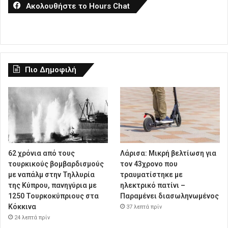
Ακολουθήστε το Hours Chat
Πιο Δημοφιλή
62 χρόνια από τους
Λάρισα: Μικρή βελτίωση για
τουρκικούς βομβαρδισμούς
τον 43χρονο που
με ναπάλμ στην Τηλλυρία
τραυματίστηκε με
της Κύπρου, πανηγύρια με
ηλεκτρικό πατίνι –
1250 Τουρκοκύπριους στα
Παραμένει διασωληνωμένος
Κόκκινα
37 λεπτά πρίν
24 λεπτά πρίν