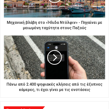
λ
ε
κ
τ
ρ
Μηχανική βλάβη στο «Ήλιδα Ντόλφιν» - Πηγαίνει με
ο
μειωμένη ταχύτητα στους Παξούς
ν
ι
κ
ή
σ
α
ς
δ
ι
ε
ύ
Πάνω από 2.400 ψηφιακές κλήσεις από τις έξυπνες
θ
κάμερες, τι έχει γίνει με τις ενστάσεις
υ
ν
σ
η