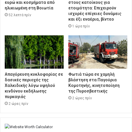
ευρώ και κοσμήματα από
στους κατοίκους για
ηλικιωμένη στη Βοιωτία
ετοιμότητα: Επιχειρούν
ισχυρές επίγειες δυνάμεις
52 λεπτά πρίν
και έξι εναέρια, βίντεο
1 ώρα πρίν
Απαγόρευση κυκλοφορίας σε
Φωτιά τώρα σε χαμηλή
δασικές περιοχές της
βλάστηση στα Παγούρια
Χαλκιδικής λόγω υψηλού
Κομοτηνής, κινητοποίηση
κινδύνου εκδήλωσης
της Πυροσβεστικής
πυρκαγιάς
2 ώρες πρίν
2 ώρες πρίν