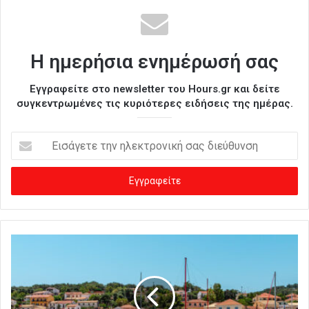
Η ημερήσια ενημέρωσή σας
Εγγραφείτε στο newsletter του Hours.gr και δείτε
συγκεντρωμένες τις κυριότερες ειδήσεις της ημέρας.
Ε
ι
σ
ά
γ
ε
τ
ε
τ
η
ν
η