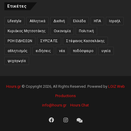
Ετικέτες
Lifestyle
Αθλητικά
Διεθνή
Ελλάδα
ΗΠΑ
Ισραήλ
Κυριάκος Μητσοτάκης
Οικονομία
Πολιτική
ΡΟΗ ΕΙΔΗΣΕΩΝ
ΣΥΡΙΖΑ ΠΣ
Στέφανος Κασσελάκης
αθλητισμός
ειδήσεις
νέα
ποδόσφαιρο
υγεία
ψυχαγωγία
Hours.gr
© Copyright 2026, All Rights Reserved. Powered by
LOIZ Web
Productions
info@hours.gr
Hours Chat
Facebook
Instagram
Hours