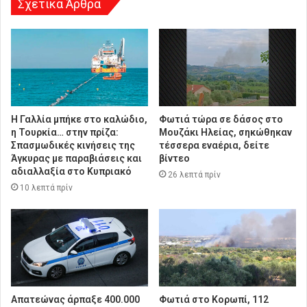
Σχετικά Άρθρα
Η Γαλλία μπήκε στο καλώδιο,
Φωτιά τώρα σε δάσος στο
η Τουρκία… στην πρίζα:
Μουζάκι Ηλείας, σηκώθηκαν
Σπασμωδικές κινήσεις της
τέσσερα εναέρια, δείτε
Άγκυρας με παραβιάσεις και
βίντεο
αδιαλλαξία στο Κυπριακό
26 λεπτά πρίν
10 λεπτά πρίν
Απατεώνας άρπαξε 400.000
Φωτιά στο Κορωπί, 112