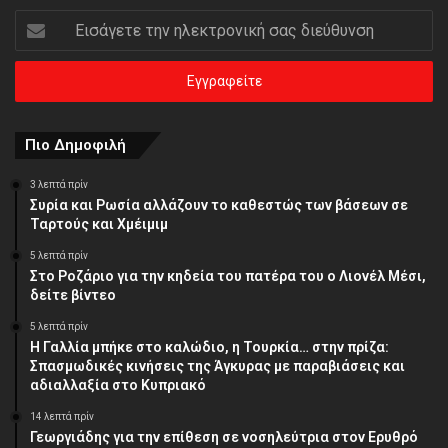
Εισάγετε
την
ηλεκτρονική
σας
διεύθυνση
Πιο Δημοφιλή
3 λεπτά πρίν
Συρία και Ρωσία αλλάζουν το καθεστώς των βάσεων σε
Ταρτούς και Χμέιμιμ
5 λεπτά πρίν
Στο Ροζάριο για την κηδεία του πατέρα του ο Λιονέλ Μέσι,
δείτε βίντεο
5 λεπτά πρίν
Η Γαλλία μπήκε στο καλώδιο, η Τουρκία… στην πρίζα:
Σπασμωδικές κινήσεις της Άγκυρας με παραβιάσεις και
αδιαλλαξία στο Κυπριακό
14 λεπτά πρίν
Γεωργιάδης για την επίθεση σε νοσηλεύτρια στον Ερυθρό