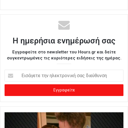
Η ημερήσια ενημέρωσή σας
Εγγραφείτε στο newsletter του Hours.gr και δείτε
συγκεντρωμένες τις κυριότερες ειδήσεις της ημέρας.
Ε
ι
σ
ά
γ
ε
τ
ε
τ
η