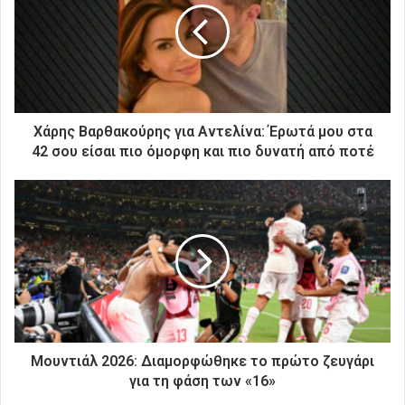
ν
η
λ
ε
κ
τ
ρ
Χάρης Βαρθακούρης για Αντελίνα: Έρωτά μου στα
ο
42 σου είσαι πιο όμορφη και πιο δυνατή από ποτέ
ν
ι
κ
ή
σ
α
ς
δ
ι
ε
ύ
Μουντιάλ 2026: Διαμορφώθηκε το πρώτο ζευγάρι
θ
για τη φάση των «16»
υ