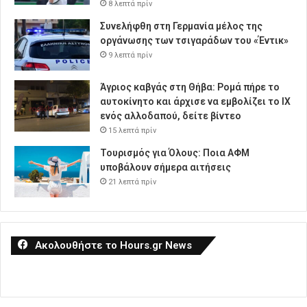
8 λεπτά πρίν
Συνελήφθη στη Γερμανία μέλος της
οργάνωσης των τσιγαράδων του «Έντικ»
9 λεπτά πρίν
Άγριος καβγάς στη Θήβα: Ρομά πήρε το
αυτοκίνητο και άρχισε να εμβολίζει το ΙΧ
ενός αλλοδαπού, δείτε βίντεο
15 λεπτά πρίν
Τουρισμός για Όλους: Ποια ΑΦΜ
υποβάλουν σήμερα αιτήσεις
21 λεπτά πρίν
Ακολουθήστε το Hours.gr News