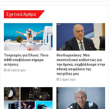
ν
σ
η
Σχετικά Άρθρα
Τουρισμός για Όλους: Ποια
Θεοδωρικάκος: Νέο
ΑΦΜ υποβάλουν σήμερα
αναπτυξιακό καθεστώς για
αιτήσεις
την Αμυνα, συμβάλλουμε στην
εθνική ασφάλεια της
42 λεπτά πρίν
πατρίδας μας
2 ώρες πρίν