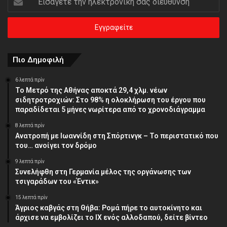
την
ηλεκτρονική
σας
διεύθυνση
Πιο Δημοφιλή
6 λεπτά πρίν
Το Μετρό της Αθήνας αποκτά 29,4 χλμ. νέων
σιδητροτροχιών: Στο 98% η ολοκλήρωση του έργου που
παραδίδεται 5 μήνες νωρίτερα από το χρονοδιάγραμμα
8 λεπτά πρίν
Ανατροπή με Ιωαννίδη στη Σπόρτινγκ – Το περιστατικό που
του… ανοίγει τον δρόμο
9 λεπτά πρίν
Συνελήφθη στη Γερμανία μέλος της οργάνωσης των
τσιγαράδων του «Έντικ»
15 λεπτά πρίν
Άγριος καβγάς στη Θήβα: Ρομά πήρε το αυτοκίνητο και
άρχισε να εμβολίζει το ΙΧ ενός αλλοδαπού, δείτε βίντεο