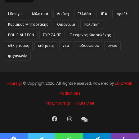
Lifestyle
Αθλητικά
Διεθνή
Ελλάδα
ΗΠΑ
Ισραήλ
Κυριάκος Μητσοτάκης
Οικονομία
Πολιτική
ΡΟΗ ΕΙΔΗΣΕΩΝ
ΣΥΡΙΖΑ ΠΣ
Στέφανος Κασσελάκης
αθλητισμός
ειδήσεις
νέα
ποδόσφαιρο
υγεία
ψυχαγωγία
Hours.gr
© Copyright 2026, All Rights Reserved. Powered by
LOIZ Web
Productions
info@hours.gr
Hours Chat
Facebook
Instagram
Hours
Chat