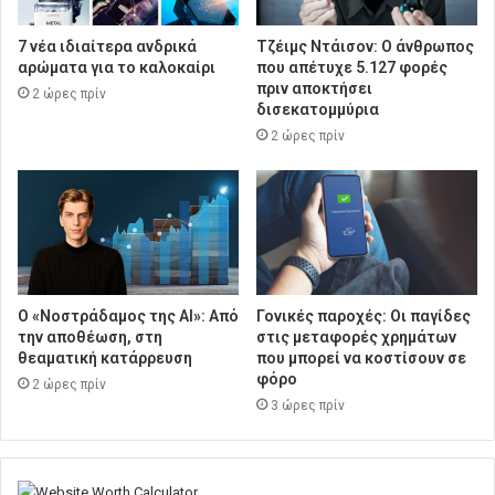
7 νέα ιδιαίτερα ανδρικά
Τζέιμς Ντάισον: Ο άνθρωπος
αρώματα για το καλοκαίρι
που απέτυχε 5.127 φορές
πριν αποκτήσει
2 ώρες πρίν
δισεκατομμύρια
2 ώρες πρίν
Ο «Νοστράδαμος της AI»: Από
Γονικές παροχές: Οι παγίδες
την αποθέωση, στη
στις μεταφορές χρημάτων
θεαματική κατάρρευση
που μπορεί να κοστίσουν σε
φόρο
2 ώρες πρίν
3 ώρες πρίν