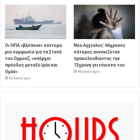
Οι ΗΠΑ «βλέπουν» σύντομα
Νέα Αγχίαλος: 66χρονος
μια συμφωνία για τα Στενά
σάτυρος αυνανιζόταν
του Ορμούζ, «υπάρχει
πρακολουθώντας την
πρόοδος μεταξύ Ιράν και
13χρονη γειτόνισσα του
Ομάν»
49 λεπτά πρίν
45 λεπτά πρίν