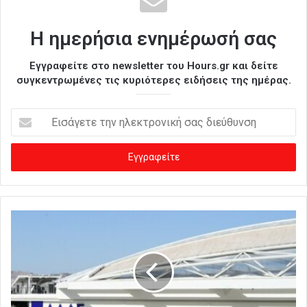
Η ημερήσια ενημέρωσή σας
Εγγραφείτε στο newsletter του Hours.gr και δείτε
συγκεντρωμένες τις κυριότερες ειδήσεις της ημέρας.
Ε
ι
σ
ά
γ
ε
τ
ε
τ
η
ν
η
λ
ε