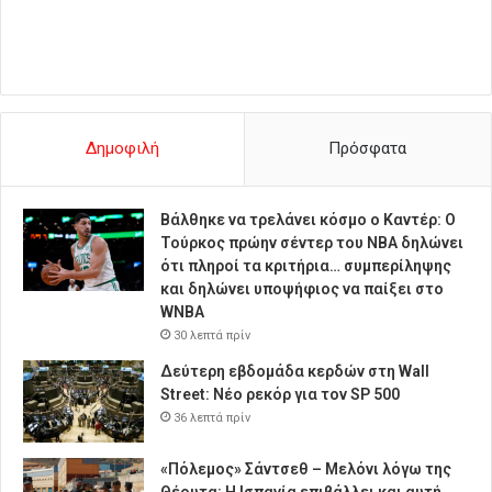
Δημοφιλή
Πρόσφατα
Βάλθηκε να τρελάνει κόσμο ο Καντέρ: Ο
Τούρκος πρώην σέντερ του NBA δηλώνει
ότι πληροί τα κριτήρια… συμπερίληψης
και δηλώνει υποψήφιος να παίξει στο
WNBA
30 λεπτά πρίν
Δεύτερη εβδομάδα κερδών στη Wall
Street: Νέο ρεκόρ για τον SP 500
36 λεπτά πρίν
«Πόλεμος» Σάντσεθ – Μελόνι λόγω της