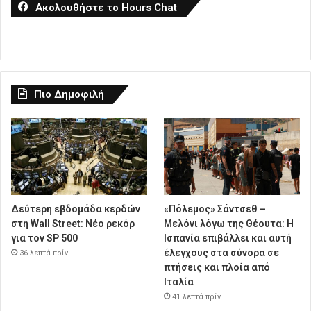
Ακολουθήστε το Hours Chat
Πιο Δημοφιλή
Δεύτερη εβδομάδα κερδών
«Πόλεμος» Σάντσεθ –
στη Wall Street: Νέο ρεκόρ
Μελόνι λόγω της Θέουτα: Η
για τον SP 500
Ισπανία επιβάλλει και αυτή
έλεγχους στα σύνορα σε
36 λεπτά πρίν
πτήσεις και πλοία από
Ιταλία
41 λεπτά πρίν