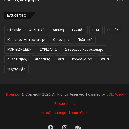
Ετικέτες
Lifestyle
Αθλητικά
Διεθνή
Ελλάδα
ΗΠΑ
Ισραήλ
Κυριάκος Μητσοτάκης
Οικονομία
Πολιτική
ΡΟΗ ΕΙΔΗΣΕΩΝ
ΣΥΡΙΖΑ ΠΣ
Στέφανος Κασσελάκης
αθλητισμός
ειδήσεις
νέα
ποδόσφαιρο
υγεία
ψυχαγωγία
Hours.gr
© Copyright 2026, All Rights Reserved. Powered by
LOIZ Web
Productions
info@hours.gr
Hours Chat
Facebook
Instagram
Hours