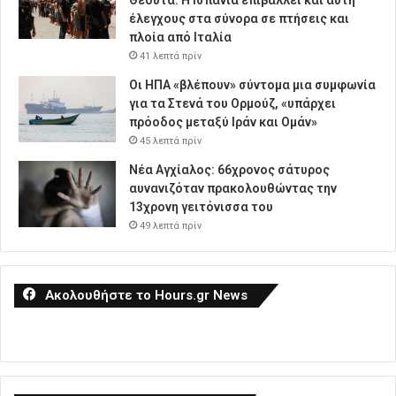
Θέουτα: Η Ισπανία επιβάλλει και αυτή
έλεγχους στα σύνορα σε πτήσεις και
πλοία από Ιταλία
41 λεπτά πρίν
Οι ΗΠΑ «βλέπουν» σύντομα μια συμφωνία
για τα Στενά του Ορμούζ, «υπάρχει
πρόοδος μεταξύ Ιράν και Ομάν»
45 λεπτά πρίν
Νέα Αγχίαλος: 66χρονος σάτυρος
αυνανιζόταν πρακολουθώντας την
13χρονη γειτόνισσα του
49 λεπτά πρίν
Ακολουθήστε το Hours.gr News