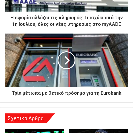
κ
τ
ρ
Η εφορία αλλάζει τις πληρωμές: Τι ισχύει από την
ο
1η Ιουλίου, όλες οι νέες υπηρεσίες στο myAADE
ν
ι
κ
ή
σ
α
ς
δ
ι
ε
ύ
Τρία μέτωπα με θετικό πρόσημο για τη Eurobank
θ
υ
ν
σ
Σχετικά Άρθρα
η