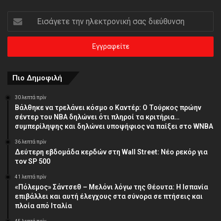
Εισάγετε
την
ηλεκτρονική
σας
διεύθυνση
Πιο Δημοφιλή
30 λεπτά πρίν
Βάλθηκε να τρελάνει κόσμο ο Καντέρ: Ο Τούρκος πρώην
σέντερ του NBA δηλώνει ότι πληροί τα κριτήρια…
συμπερίληψης και δηλώνει υποψήφιος να παίξει στο WNBA
36 λεπτά πρίν
Δεύτερη εβδομάδα κερδών στη Wall Street: Νέο ρεκόρ για
τον SP 500
41 λεπτά πρίν
«Πόλεμος» Σάντσεθ – Μελόνι λόγω της Θέουτα: Η Ισπανία
επιβάλλει και αυτή έλεγχους στα σύνορα σε πτήσεις και
πλοία από Ιταλία