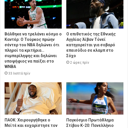
Βάλθηκε να τρελάνει κόσμο ο
Ο επιθετικός της Εθνικής
Καντέρ: Ο Τούρκος πρώην
Αγγλίας Άϊβαν Τόνεϊ
σέντερ του NBA δηλώνει ότι
κατηγορείται για σοβαρό
πληροί τα κριτήρια…
επεισόδιο σε κλαμπ στο
συμπερίληψης και δηλώνει
Σόχο
υποψήφιος να παίξει στο
2 ώρες πρίν
WNBA
33 λεπτά πρίν
ΠΑΟΚ: Χειρουργήθηκε ο
Παγκόσμιο Πρωτάθλημα
Μεϊτέ και ευχαρίστησε τον
Στίβου Κ-20: Πανελλήνιο