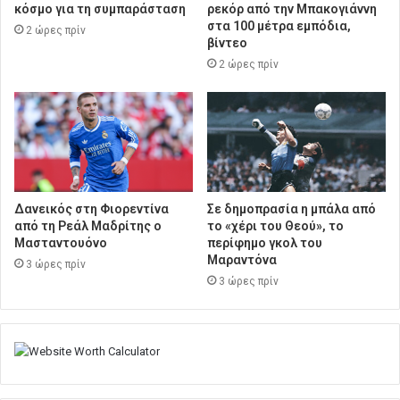
κόσμο για τη συμπαράσταση
ρεκόρ από την Μπακογιάννη
στα 100 μέτρα εμπόδια,
2 ώρες πρίν
βίντεο
2 ώρες πρίν
Δανεικός στη Φιορεντίνα
Σε δημοπρασία η μπάλα από
από τη Ρεάλ Μαδρίτης ο
το «χέρι του Θεού», το
Μασταντουόνο
περίφημο γκολ του
Μαραντόνα
3 ώρες πρίν
3 ώρες πρίν