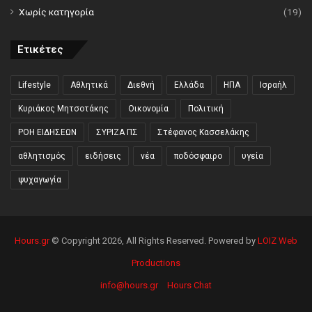
Χωρίς κατηγορία
(19)
Ετικέτες
Lifestyle
Αθλητικά
Διεθνή
Ελλάδα
ΗΠΑ
Ισραήλ
Κυριάκος Μητσοτάκης
Οικονομία
Πολιτική
ΡΟΗ ΕΙΔΗΣΕΩΝ
ΣΥΡΙΖΑ ΠΣ
Στέφανος Κασσελάκης
αθλητισμός
ειδήσεις
νέα
ποδόσφαιρο
υγεία
ψυχαγωγία
Hours.gr
© Copyright 2026, All Rights Reserved. Powered by
LOIZ Web
Productions
info@hours.gr
Hours Chat