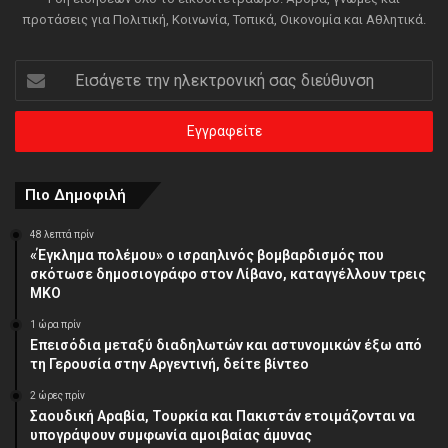
προτάσεις για Πολιτική, Κοινωνία, Τοπικά, Οικονομία και Αθλητικά.
Εισάγετε
την
ηλεκτρονική
σας
διεύθυνση
Πιο Δημοφιλή
48 λεπτά πρίν
«Έγκλημα πολέμου» ο ισραηλινός βομβαρδισμός που
σκότωσε δημοσιογράφο στον Λίβανο, καταγγέλλουν τρεις
ΜΚΟ
1 ώρα πρίν
Επεισόδια μεταξύ διαδηλωτών και αστυνομικών έξω από
τη Γερουσία στην Αργεντινή, δείτε βίντεο
2 ώρες πρίν
Σαουδική Αραβία, Τουρκία και Πακιστάν ετοιμάζονται να
υπογράψουν συμφωνία αμοιβαίας άμυνας