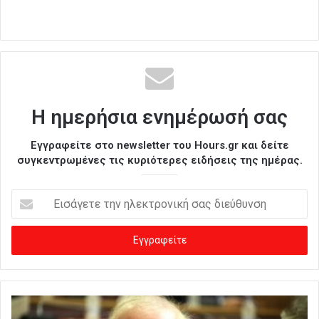
Η ημερήσια ενημέρωσή σας
Εγγραφείτε στο newsletter του Hours.gr και δείτε
συγκεντρωμένες τις κυριότερες ειδήσεις της ημέρας.
Ε
ι
σ
ά
γ
ε
τ
ε
τ