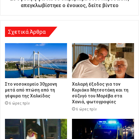
υ
απεγκλωβίστηκε ο ένοικος, δείτε βίντεο
ν
σ
η
Σχετικά Άρθρα
Στο νοσοκομείο 30χρονη
Χαλαρή έξοδος για τον
μετά από πτώση από τη
Κυριάκο Μητσοτάκη και τη
γέφυρα της Χαλκίδας
σύζυγό του Μαρέβα στα
Χανιά, φωτογραφίες
6 ώρες πρίν
6 ώρες πρίν