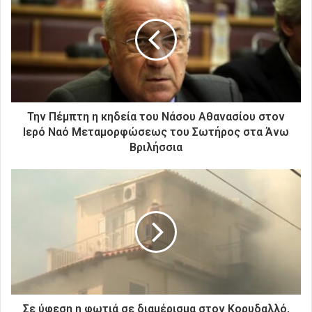
η
ν
η
λ
ε
κ
τ
ρ
Την Πέμπτη η κηδεία του Νάσου Αθανασίου στον
ο
Ιερό Ναό Μεταμορφώσεως του Σωτήρος στα Άνω
ν
Βριλήσσια
ι
κ
ή
σ
α
ς
δ
ι
ε
ύ
θ
Σε ύφεση η φωτιά σε διαμέρισμα στον Κορυδαλλό,