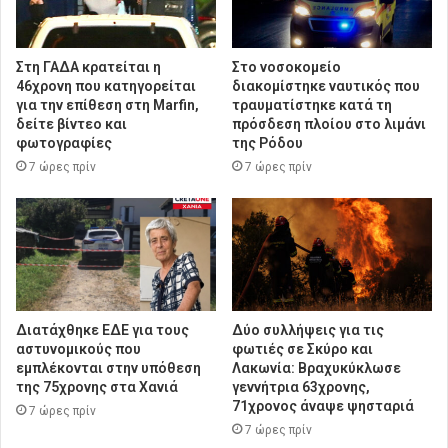
Στη ΓΑΔΑ κρατείται η
Στο νοσοκομείο
46χρονη που κατηγορείται
διακομίστηκε ναυτικός που
για την επίθεση στη Marfin,
τραυματίστηκε κατά τη
δείτε βίντεο και
πρόσδεση πλοίου στο λιμάνι
φωτογραφίες
της Ρόδου
7 ώρες πρίν
7 ώρες πρίν
Διατάχθηκε ΕΔΕ για τους
Δύο συλλήψεις για τις
αστυνομικούς που
φωτιές σε Σκύρο και
εμπλέκονται στην υπόθεση
Λακωνία: Βραχυκύκλωσε
της 75χρονης στα Χανιά
γεννήτρια 63χρονης,
71χρονος άναψε ψησταριά
7 ώρες πρίν
7 ώρες πρίν