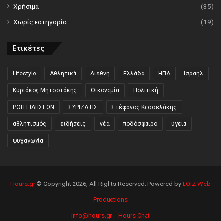
Χρήσιμα
(35)
Χωρίς κατηγορία
(19)
Ετικέτες
Lifestyle
Αθλητικά
Διεθνή
Ελλάδα
ΗΠΑ
Ισραήλ
Κυριάκος Μητσοτάκης
Οικονομία
Πολιτική
ΡΟΗ ΕΙΔΗΣΕΩΝ
ΣΥΡΙΖΑ ΠΣ
Στέφανος Κασσελάκης
αθλητισμός
ειδήσεις
νέα
ποδόσφαιρο
υγεία
ψυχαγωγία
Hours.gr
© Copyright 2026, All Rights Reserved. Powered by
LOIZ Web
Productions
info@hours.gr
Hours Chat