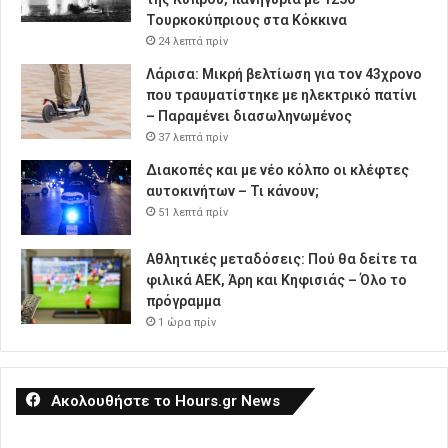
Τουρκοκύπριους στα Κόκκινα
24 λεπτά πρίν
Λάρισα: Μικρή βελτίωση για τον 43χρονο
που τραυματίστηκε με ηλεκτρικό πατίνι
– Παραμένει διασωληνωμένος
37 λεπτά πρίν
Διακοπές και με νέο κόλπο οι κλέφτες
αυτοκινήτων – Τι κάνουν;
51 λεπτά πρίν
Αθλητικές μεταδόσεις: Πού θα δείτε τα
φιλικά ΑΕΚ, Άρη και Κηφισιάς – Όλο το
πρόγραμμα
1 ώρα πρίν
Ακολουθήστε το Hours.gr News