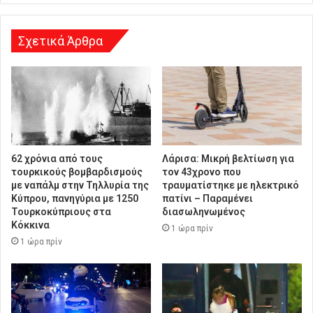
ν
σ
η
Σχετικά Άρθρα
62 χρόνια από τους
Λάρισα: Μικρή βελτίωση για
τουρκικούς βομβαρδισμούς
τον 43χρονο που
με ναπάλμ στην Τηλλυρία της
τραυματίστηκε με ηλεκτρικό
Κύπρου, πανηγύρια με 1250
πατίνι – Παραμένει
Τουρκοκύπριους στα
διασωληνωμένος
Κόκκινα
1 ώρα πρίν
1 ώρα πρίν