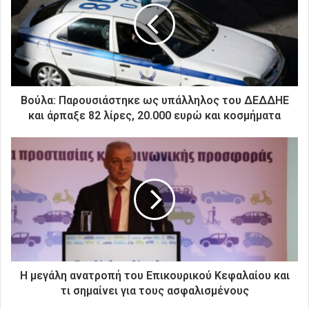
ν
η
λ
ε
κ
τ
ρ
Βούλα: Παρουσιάστηκε ως υπάλληλος του ΔΕΔΔΗΕ
ο
και άρπαξε 82 λίρες, 20.000 ευρώ και κοσμήματα
ν
ι
κ
ή
σ
α
ς
δ
ι
ε
ύ
Η μεγάλη ανατροπή του Επικουρικού Κεφαλαίου και
θ
τι σημαίνει για τους ασφαλισμένους
υ