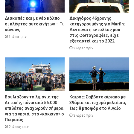
Διακοπές και με νέο κόλπο
Δικηγόρος 46χρονης
οι κλέφτες αυτοκινήτων – Τι
κατηγορουμένης για Marfin:
κάνουν;
Δεν είναι η εντολέας μου
στις φωτογραφίες, είχε
1 ώρα πρίν
εξεταστεί και το 2022
2 ώρες πρίν
Βουλιάζουν τα λιμάνια της
Καιρός: Σαββατοκύριακο με
Αττικής, πάνω από 56.000
39άρια και ισχυρά μελτέμια,
επιβάτες αναχωρούν σήμερα
έως 8 μποφόρ στο Αιγαίο
για τα νησιά, στο «κόκκινο» ο
3 ώρες πρίν
Πειραιάς
2 ώρες πρίν