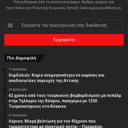
Ροή ειδήσεων όλο το εικοσιτετράωρο. Άρθρα, γνώμες και
προτάσεις για Πολιτική, Κοινωνία, Τοπικά, Οικονομία και Αθλητικά.
Εισάγετε
την
ηλεκτρονική
σας
διεύθυνση
Πιο Δημοφιλή
11 λεπτά πρίν
Χαρδαλιάς: Καμία ανεμογεννήτρια σε καμένες και
αναδασωτέες περιοχές της Αττικής
24 λεπτά πρίν
62 χρόνια από τους τουρκικούς βομβαρδισμούς με ναπάλμ
στην Τηλλυρία της Κύπρου, πανηγύρια με 1250
Τουρκοκύπριους στα Κόκκινα
37 λεπτά πρίν
Λάρισα: Μικρή βελτίωση για τον 43χρονο που
τραυματίστηκε με ηλεκτρικό πατίνι – Παραμένει