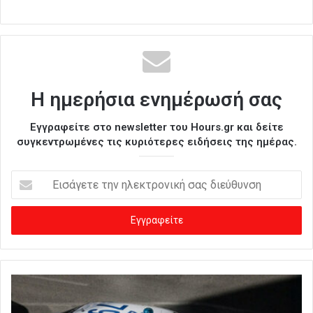
Η ημερήσια ενημέρωσή σας
Εγγραφείτε στο newsletter του Hours.gr και δείτε
συγκεντρωμένες τις κυριότερες ειδήσεις της ημέρας.
Ε
ι
σ
ά
γ
ε
τ
ε
τ
η