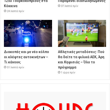
1250 Τουρκοκύπριους στα
Παραμένει διασωληνωμένος
Κόκκινα
37 λεπτά πρίν
24 λεπτά πρίν
Διακοπές και με νέο κόλπο
Αθλητικές μεταδόσεις: Πού
οι κλέφτες αυτοκινήτων –
θα δείτε τα φιλικά ΑΕΚ, Άρη
Τι κάνουν;
και Κηφισιάς – Όλο το
πρόγραμμα
51 λεπτά πρίν
1 ώρα πρίν