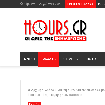
Σάββατο, 8 Αυγούστου 2026
Έκτακτες Ειδήσεις
ΑΡΧΙΚΉ
ΕΛΛΆΔΑ
ΚΌΣΜΟΣ
ΠΟΛΙΤΙΚΉ
Αρχική
/
Ελλάδα
/
Ιωακείμοβιτς για τις επιθέσεις 
όλοι στο πόδι, η έκρηξη ήταν σφοδρή»
Ελλάδα