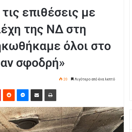
 τις επιθέσεις με
λέχη της ΝΔ στη
ηκωθήκαμε όλοι στο
ταν σφοδρή»
20
Λιγότερο από ένα λεπτό
Pinterest
Reddit
Messenger
Κοινοποίηση μέσω Email
Εκτύπωση