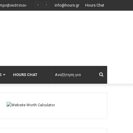
Ρωσικό πλήγμα προκάλεσε ζημιές σε γήπεδο στην Οδησσό μία ημέρα πριν από αγώνα πρωταθλήματος, δείτε βίντεο
info@hours.gr
Hours Chat
Αναζήτηση
S
HOURS CHAT
για