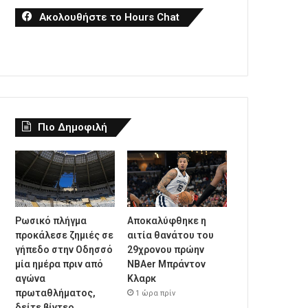
Ακολουθήστε το Hours Chat
Πιο Δημοφιλή
Ρωσικό πλήγμα
Αποκαλύφθηκε η
προκάλεσε ζημιές σε
αιτία θανάτου του
γήπεδο στην Οδησσό
29χρονου πρώην
μία ημέρα πριν από
NBAer Μπράντον
αγώνα
Κλαρκ
πρωταθλήματος,
1 ώρα πρίν
δείτε βίντεο