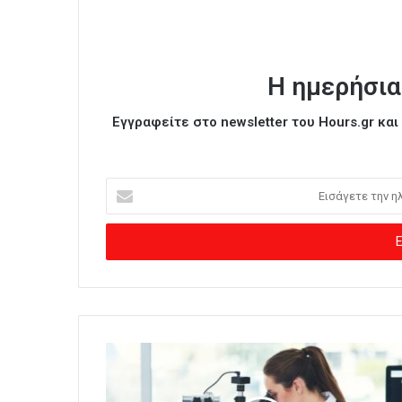
Η ημερήσια
Εγγραφείτε στο newsletter του Hours.gr κα
Ε
ι
σ
ά
γ
ε
τ
ε
τ
η
ν
η