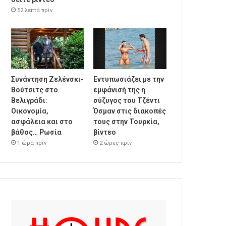
52 λεπτά πρίν
Συνάντηση Ζελένσκι-
Εντυπωσιάζει με την
Βούτσιτς στο
εμφάνισή της η
Βελιγράδι:
σύζυγος του Τζέντι
Οικονομία,
Όσμαν στις διακοπές
ασφάλεια και στο
τους στην Τουρκία,
βάθος… Ρωσία
βίντεο
1 ώρα πρίν
2 ώρες πρίν