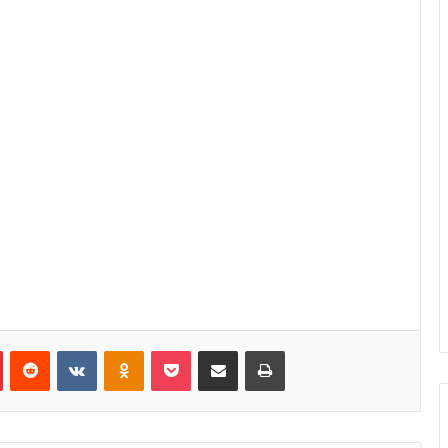
Pinterest
Reddit
VKontakte
Odnoklassniki
Pocket
Κοινοποίηση μέσω Email
Εκτύπωση