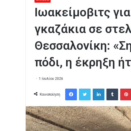
Ιωακείμοβιτς για
γκαζάκια σε στε
Θεσσαλονίκη: «Σ
πόδι, η έκρηξη ή
1 Ιουλίου 2026
Facebook
Twitter
LinkedIn
Tumblr
Κοινοποίηση