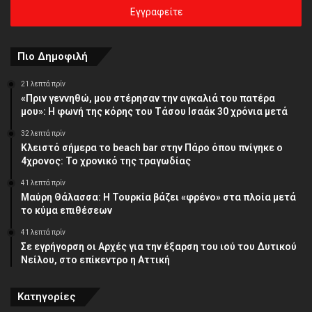
σας
διεύθυνση
Πιο Δημοφιλή
21 λεπτά πρίν
«Πριν γεννηθώ, μου στέρησαν την αγκαλιά του πατέρα
μου»: Η φωνή της κόρης του Τάσου Ισαάκ 30 χρόνια μετά
32 λεπτά πρίν
Κλειστό σήμερα το beach bar στην Πάρο όπου πνίγηκε ο
4χρονος: Το χρονικό της τραγωδίας
41 λεπτά πρίν
Μαύρη Θάλασσα: Η Τουρκία βάζει «φρένο» στα πλοία μετά
το κύμα επιθέσεων
41 λεπτά πρίν
Σε εγρήγορση οι Αρχές για την έξαρση του ιού του Δυτικού
Νείλου, στο επίκεντρο η Αττική
Κατηγορίες