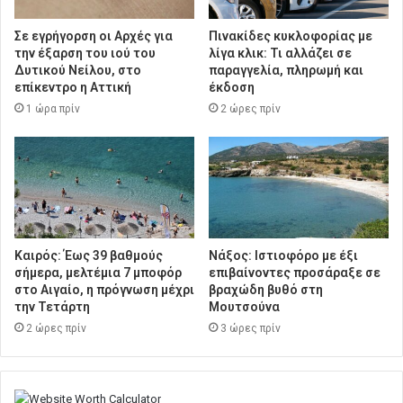
Σε εγρήγορση οι Αρχές για
Πινακίδες κυκλοφορίας με
την έξαρση του ιού του
λίγα κλικ: Τι αλλάζει σε
Δυτικού Νείλου, στο
παραγγελία, πληρωμή και
επίκεντρο η Αττική
έκδοση
1 ώρα πρίν
2 ώρες πρίν
Καιρός: Έως 39 βαθμούς
Νάξος: Ιστιοφόρο με έξι
σήμερα, μελτέμια 7 μποφόρ
επιβαίνοντες προσάραξε σε
στο Αιγαίο, η πρόγνωση μέχρι
βραχώδη βυθό στη
την Τετάρτη
Μουτσούνα
2 ώρες πρίν
3 ώρες πρίν