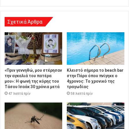
σ
η
Σχετικά Άρθρα
«Πριν γεννηθώ, μου στέρησαν
Κλειστό σήμερα το beach bar
την αγκαλιά του πατέρα
στην Πάρο όπου πνίγηκε ο
μου»: Η φωνή της κόρης του
4χρονος: Το χρονικό της
Τάσου Ισαάκ 30 χρόνια μετά
τραγωδίας
47 λεπτά πρίν
58 λεπτά πρίν