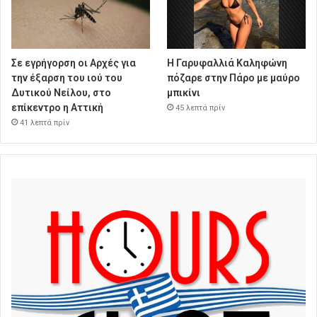
Σε εγρήγορση οι Αρχές για
Η Γαρυφαλλιά Καληφώνη
την έξαρση του ιού του
πόζαρε στην Πάρο με μαύρο
Δυτικού Νείλου, στο
μπικίνι
επίκεντρο η Αττική
45 λεπτά πρίν
41 λεπτά πρίν