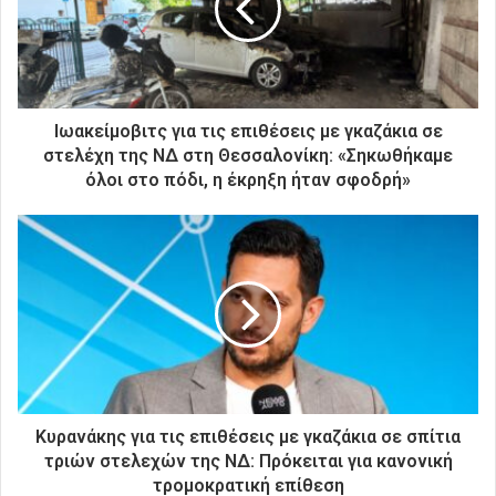
η
λ
ε
κ
τ
ρ
Ιωακείμοβιτς για τις επιθέσεις με γκαζάκια σε
ο
στελέχη της ΝΔ στη Θεσσαλονίκη: «Σηκωθήκαμε
ν
όλοι στο πόδι, η έκρηξη ήταν σφοδρή»
ι
κ
ή
σ
α
ς
δ
ι
ε
ύ
θ
Κυρανάκης για τις επιθέσεις με γκαζάκια σε σπίτια
υ
τριών στελεχών της ΝΔ: Πρόκειται για κανονική
ν
τρομοκρατική επίθεση