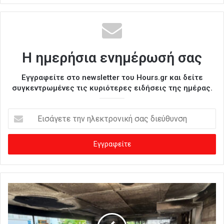
Η ημερήσια ενημέρωσή σας
Εγγραφείτε στο newsletter του Hours.gr και δείτε
συγκεντρωμένες τις κυριότερες ειδήσεις της ημέρας.
Ε
ι
σ
ά
γ
ε
τ
ε
τ
η
ν