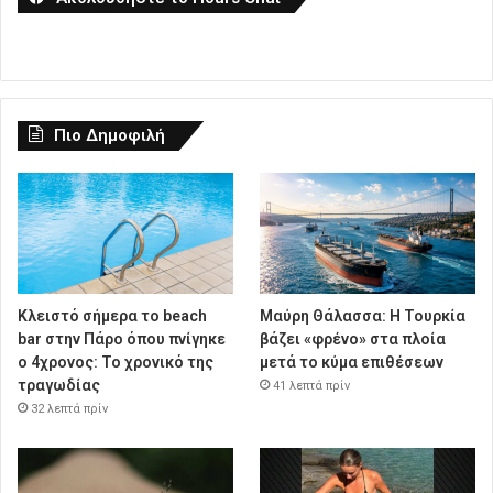
Πιο Δημοφιλή
Κλειστό σήμερα το beach
Μαύρη Θάλασσα: Η Τουρκία
bar στην Πάρο όπου πνίγηκε
βάζει «φρένο» στα πλοία
ο 4χρονος: Το χρονικό της
μετά το κύμα επιθέσεων
τραγωδίας
41 λεπτά πρίν
32 λεπτά πρίν