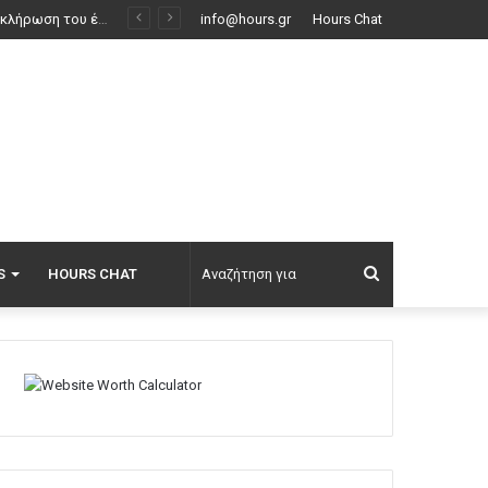
ν δρόμο
info@hours.gr
Hours Chat
Αναζήτηση
S
HOURS CHAT
για