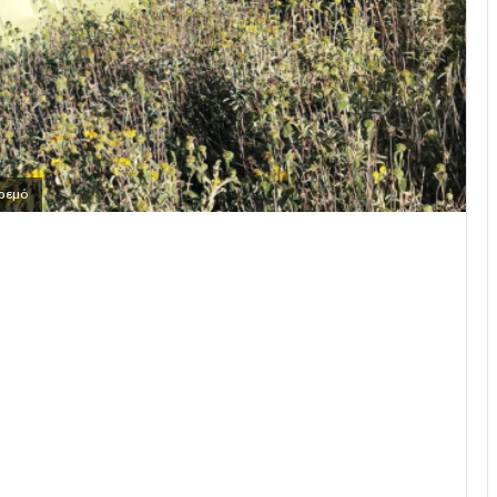
κρεμό