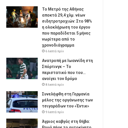
Το Μετρό της Αθήνας
αποκτά 29,4 χλμ. νέων
σιδητροτροχιών: Στο 98%
η ολοκλήρωση του έργου
που παραδίδεται 5 μήνες
νωρίτερα από το
χρονοδιάγραμμα
6 λεπτά πρίν
Ανατροπή με Ιωαννίδη στη
Σπόρτινγκ – Το
περιστατικό που του…
ανοίγει τον δρόμο
8 λεπτά πρίν
Συνελήφθη στη Γερμανία
μέλος της οργάνωσης των
τσιγαράδων του «Έντικ»
9 λεπτά πρίν
Άγριος καβγάς στη Θήβα:
Ρομά πήρε το αυτοκίνητο