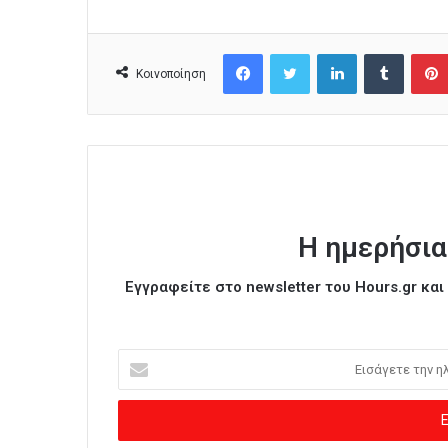
Facebook
Twitter
LinkedIn
Tumblr
Κοινοποίηση
Η ημερήσια
Εγγραφείτε στο newsletter του Hours.gr κα
Ε
ι
σ
ά
γ