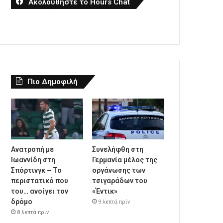
Ακολουθήστε το Hours Chat
Πιο Δημοφιλή
Ανατροπή με
Συνελήφθη στη
Ιωαννίδη στη
Γερμανία μέλος της
Σπόρτινγκ – Το
οργάνωσης των
περιστατικό που
τσιγαράδων του
του… ανοίγει τον
«Έντικ»
δρόμο
9 λεπτά πρίν
8 λεπτά πρίν