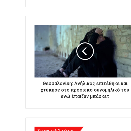
ε
τ
ε
τ
η
ν
η
λ
ε
κ
τ
ρ
ο
Θεσσαλονίκη: Ανήλικος επιτέθηκε και
ν
χτύπησε στο πρόσωπο συνομήλικό του
ι
ενώ έπαιζαν μπάσκετ
κ
ή
σ
α
ς
δ