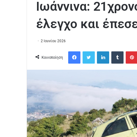
Ιωάννινα: 21χρον
έλεγχο και έπεσ
2 Ιουνίου 2026
Facebook
Twitter
LinkedIn
Tumblr
Κοινοποίηση