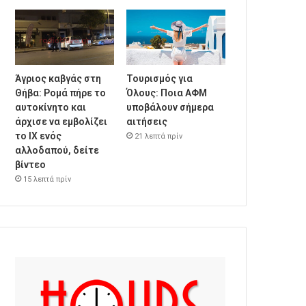
Άγριος καβγάς στη
Τουρισμός για
Θήβα: Ρομά πήρε το
Όλους: Ποια ΑΦΜ
αυτοκίνητο και
υποβάλουν σήμερα
άρχισε να εμβολίζει
αιτήσεις
το ΙΧ ενός
21 λεπτά πρίν
αλλοδαπού, δείτε
βίντεο
15 λεπτά πρίν