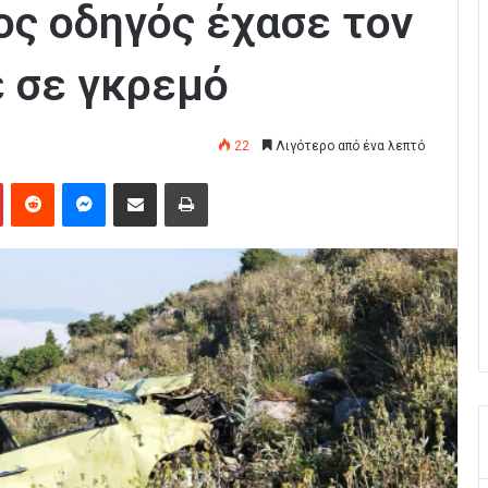
ος οδηγός έχασε τον
ε σε γκρεμό
22
Λιγότερο από ένα λεπτό
Pinterest
Reddit
Messenger
Κοινοποίηση μέσω Email
Εκτύπωση