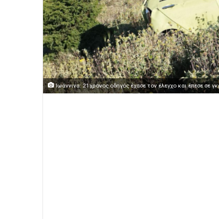
Ιωάννινα: 21χρονος οδηγός έχασε τον έλεγχο και έπεσε σε γ