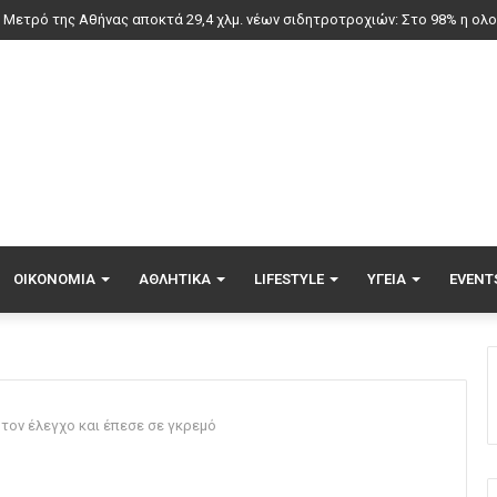
ατροπή με Ιωαννίδη στη Σπόρτινγκ – Το περιστατικό που του… ανοίγει το
ΟΙΚΟΝΟΜΊΑ
ΑΘΛΗΤΙΚΆ
LIFESTYLE
ΥΓΕΊΑ
EVENT
 τον έλεγχο και έπεσε σε γκρεμό