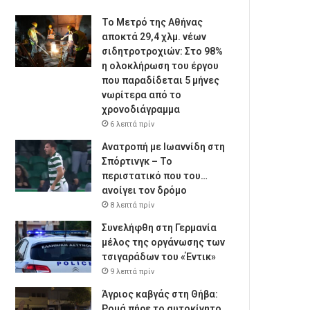
Το Μετρό της Αθήνας
αποκτά 29,4 χλμ. νέων
σιδητροτροχιών: Στο 98%
η ολοκλήρωση του έργου
που παραδίδεται 5 μήνες
νωρίτερα από το
χρονοδιάγραμμα
6 λεπτά πρίν
Ανατροπή με Ιωαννίδη στη
Σπόρτινγκ – Το
περιστατικό που του…
ανοίγει τον δρόμο
8 λεπτά πρίν
Συνελήφθη στη Γερμανία
μέλος της οργάνωσης των
τσιγαράδων του «Έντικ»
9 λεπτά πρίν
Άγριος καβγάς στη Θήβα:
Ρομά πήρε το αυτοκίνητο