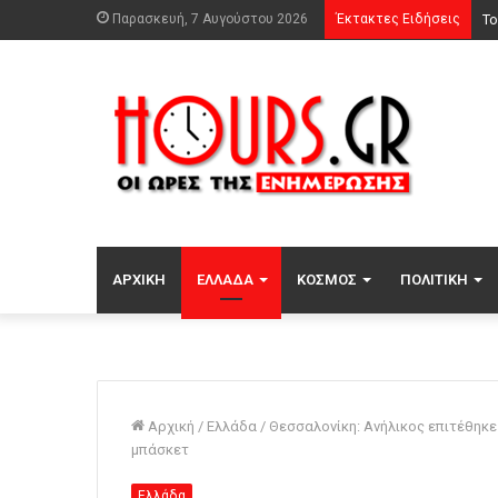
Παρασκευή, 7 Αυγούστου 2026
Έκτακτες Ειδήσεις
Αν
ΑΡΧΙΚΉ
ΕΛΛΆΔΑ
ΚΌΣΜΟΣ
ΠΟΛΙΤΙΚΉ
Αρχική
/
Ελλάδα
/
Θεσσαλονίκη: Ανήλικος επιτέθηκε
μπάσκετ
Ελλάδα