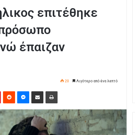
ήλικος επιτέθηκε
 πρόσωπο
ενώ έπαιζαν
20
Λιγότερο από ένα λεπτό
Pinterest
Reddit
Messenger
Κοινοποίηση μέσω Email
Εκτύπωση