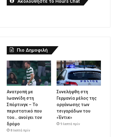
Ακολουθήστε το Hours Chat
Πιο Δημοφιλή
Ανατροπή με
Συνελήφθη στη
Ιωαννίδη στη
Γερμανία μέλος της
Σπόρτινγκ – Το
οργάνωσης των
περιστατικό που
τσιγαράδων του
του… ανοίγει τον
«Έντικ»
δρόμο
9 λεπτά πρίν
8 λεπτά πρίν