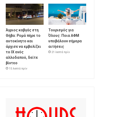
Άγριος καβγάς στη
Τουρισμός για
Θήβα: Ρομά πήρε το
Όλους: Ποια ΑΦΜ
αυτοκίνητο και
υποβάλουν σήμερα
άρχισε να εμβολίζει
αιτήσεις
το ΙΧ ενός
21 λεπτά πρίν
αλλοδαπού, δείτε
βίντεο
15 λεπτά πρίν