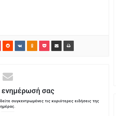
Pinterest
Reddit
VKontakte
Odnoklassniki
Pocket
Κοινοποίηση μέσω Email
Εκτύπωση
 ενημέρωσή σας
ι δείτε συγκεντρωμένες τις κυριότερες ειδήσεις της
ημέρας.