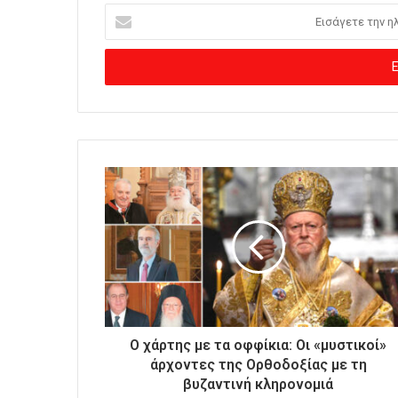
Ε
ι
σ
ά
γ
ε
τ
ε
τ
η
ν
η
λ
ε
κ
τ
ρ
ο
Ο χάρτης με τα οφφίκια: Οι «μυστικοί»
ν
άρχοντες της Ορθοδοξίας με τη
ι
βυζαντινή κληρονομιά
κ