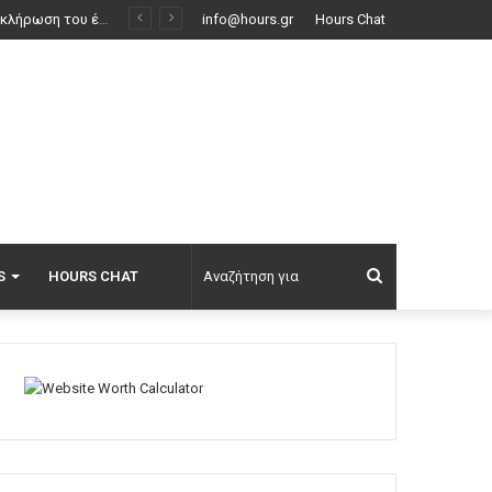
ν δρόμο
info@hours.gr
Hours Chat
Αναζήτηση
S
HOURS CHAT
για