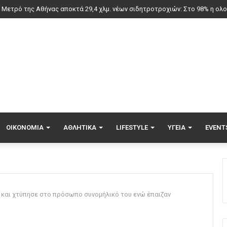
ατροπή με Ιωαννίδη στη Σπόρτινγκ – Το περιστατικό που του… ανοίγει το
ΟΙΚΟΝΟΜΊΑ
ΑΘΛΗΤΙΚΆ
LIFESTYLE
ΥΓΕΊΑ
EVENT
 και χτύπησε στο πρόσωπο συνομήλικό του ενώ έπαιζαν