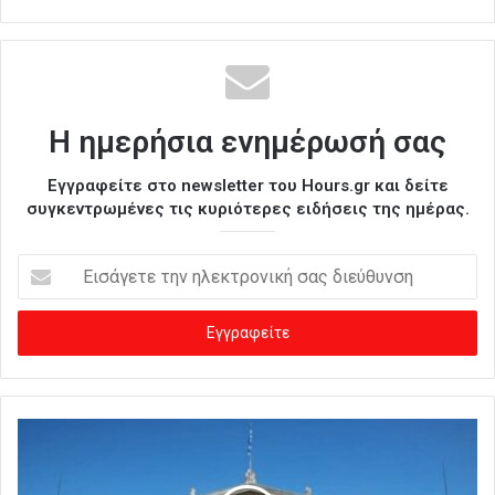
Η ημερήσια ενημέρωσή σας
Εγγραφείτε στο newsletter του Hours.gr και δείτε
συγκεντρωμένες τις κυριότερες ειδήσεις της ημέρας.
Ε
ι
σ
ά
γ
ε
τ
ε
τ
η