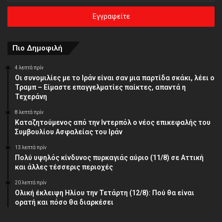
ηλεκτρονική
σας
διεύθυνση
Πιο Δημοφιλή
4 λεπτά πρίν
Οι συνομιλίες με το Ιράν είναι σαν μια παρτίδα σκάκι, λέει ο
Τραμπ – Είμαστε επαγγελματίες παίκτες, απαντά η
Τεχεράνη
8 λεπτά πρίν
Καταζητούμενος από την Ιντερπόλ ο νέος επικεφαλής του
Συμβουλίου Ασφαλείας του Ιράν
13 λεπτά πρίν
Πολύ υψηλός κίνδυνος πυρκαγιάς αύριο (11/8) σε Αττική
και άλλες τέσσερις περιοχές
20 λεπτά πρίν
Ολική έκλειψη Ηλίου την Τετάρτη (12/8): Πού θα είναι
ορατή και πόσο θα διαρκέσει