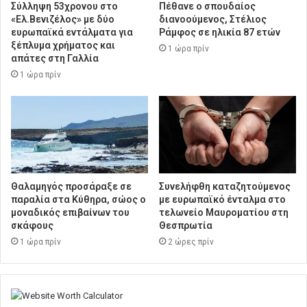
Σύλληψη 53χρονου στο
Πέθανε ο σπουδαίος
«Ελ.Βενιζέλος» με δύο
διανοούμενος, Στέλιος
ευρωπαϊκά εντάλματα για
Ράμφος σε ηλικία 87 ετών
ξέπλυμα χρήματος και
1 ώρα πρίν
απάτες στη Γαλλία
1 ώρα πρίν
Θαλαμηγός προσάραξε σε
Συνελήφθη καταζητούμενος
παραλία στα Κύθηρα, σώος ο
με ευρωπαϊκό ένταλμα στο
μοναδικός επιβαίνων του
τελωνείο Μαυροματίου στη
σκάφους
Θεσπρωτία
1 ώρα πρίν
2 ώρες πρίν