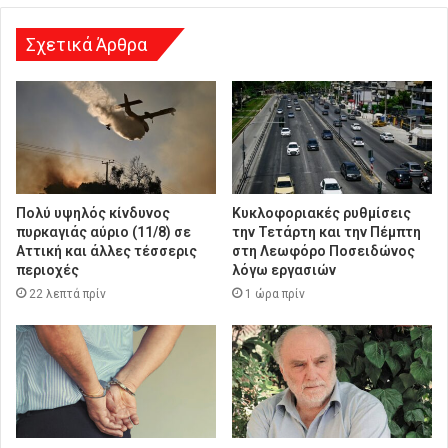
σ
η
Σχετικά Άρθρα
Πολύ υψηλός κίνδυνος
Κυκλοφοριακές ρυθμίσεις
πυρκαγιάς αύριο (11/8) σε
την Τετάρτη και την Πέμπτη
Αττική και άλλες τέσσερις
στη Λεωφόρο Ποσειδώνος
περιοχές
λόγω εργασιών
22 λεπτά πρίν
1 ώρα πρίν