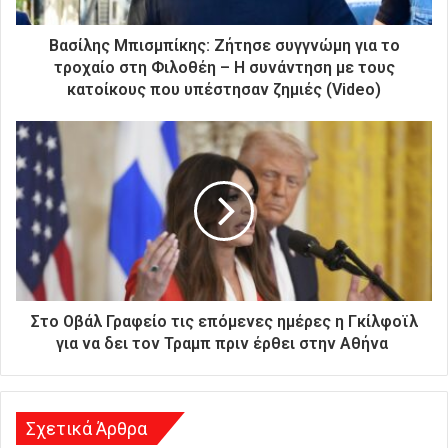
κ
τ
ρ
Βασίλης Μπισμπίκης: Ζήτησε συγγνώμη για το
ο
τροχαίο στη Φιλοθέη – Η συνάντηση με τους
ν
κατοίκους που υπέστησαν ζημιές (Video)
ι
κ
ή
σ
α
ς
δ
ι
ε
ύ
θ
Στο Οβάλ Γραφείο τις επόμενες ημέρες η Γκίλφοϊλ
υ
για να δει τον Τραμπ πριν έρθει στην Αθήνα
ν
σ
η
Σχετικά Άρθρα