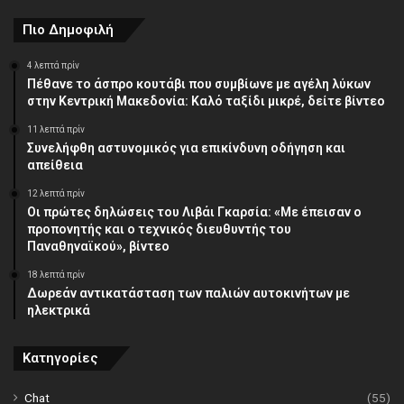
Πιο Δημοφιλή
4 λεπτά πρίν
Πέθανε το άσπρο κουτάβι που συμβίωνε με αγέλη λύκων
στην Κεντρική Μακεδονία: Καλό ταξίδι μικρέ, δείτε βίντεο
11 λεπτά πρίν
Συνελήφθη αστυνομικός για επικίνδυνη οδήγηση και
απείθεια
12 λεπτά πρίν
Οι πρώτες δηλώσεις του Λιβάι Γκαρσία: «Με έπεισαν ο
προπονητής και ο τεχνικός διευθυντής του
Παναθηναϊκού», βίντεο
18 λεπτά πρίν
Δωρεάν αντικατάσταση των παλιών αυτοκινήτων με
ηλεκτρικά
Κατηγορίες
Chat
(55)