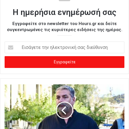
Η ημερήσια ενημέρωσή σας
Εγγραφείτε στο newsletter του Hours.gr και δείτε
συγκεντρωμένες τις κυριότερες ειδήσεις της ημέρας.
Ε
ι
σ
ά
γ
ε
τ
ε
τ
η
ν
η
λ
ε