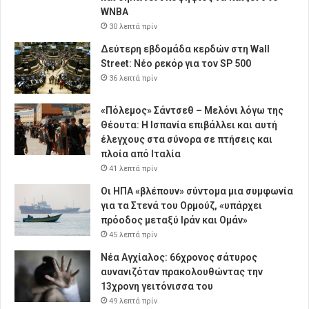
WNBA
30 λεπτά πρίν
Δεύτερη εβδομάδα κερδών στη Wall
Street: Νέο ρεκόρ για τον SP 500
36 λεπτά πρίν
«Πόλεμος» Σάντσεθ – Μελόνι λόγω της
Θέουτα: Η Ισπανία επιβάλλει και αυτή
έλεγχους στα σύνορα σε πτήσεις και
πλοία από Ιταλία
41 λεπτά πρίν
Οι ΗΠΑ «βλέπουν» σύντομα μια συμφωνία
για τα Στενά του Ορμούζ, «υπάρχει
πρόοδος μεταξύ Ιράν και Ομάν»
45 λεπτά πρίν
Νέα Αγχίαλος: 66χρονος σάτυρος
αυνανιζόταν πρακολουθώντας την
13χρονη γειτόνισσα του
49 λεπτά πρίν