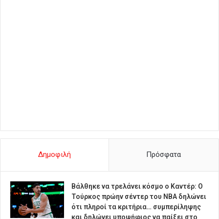
Δημοφιλή
Πρόσφατα
Βάλθηκε να τρελάνει κόσμο ο Καντέρ: Ο
Τούρκος πρώην σέντερ του NBA δηλώνει
ότι πληροί τα κριτήρια… συμπερίληψης
και δηλώνει υποψήφιος να παίξει στο