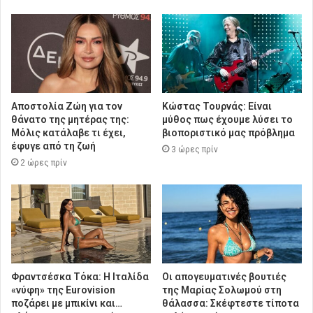
Αποστολία Ζώη για τον
Κώστας Τουρνάς: Είναι
θάνατο της μητέρας της:
μύθος πως έχουμε λύσει το
Μόλις κατάλαβε τι έχει,
βιοποριστικό μας πρόβλημα
έφυγε από τη ζωή
3 ώρες πρίν
2 ώρες πρίν
Φραντσέσκα Τόκα: Η Ιταλίδα
Οι απογευματινές βουτιές
«νύφη» της Eurovision
της Μαρίας Σολωμού στη
ποζάρει με μπικίνι και…
θάλασσα: Σκέφτεστε τίποτα