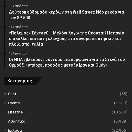
36 λεπτά πρίν
Δεύτερη εβδομάδα κερδών στη Wall Street: Νέο ρεκόρ για
τον SP 500
41 λεπτά πρίν
«Πόλεμος» Σάντσεθ – Μελόνι λόγω της Θέουτα: Η Ισπανία
επιβάλλει και αυτή έλεγχους στα σύνορα σε πτήσεις και
πλοία από Ιταλία
45 λεπτά πρίν
Οι ΗΠΑ «βλέπουν» σύντομα μια συμφωνία για τα Στενά του
Ορμούζ, «υπάρχει πρόοδος μεταξύ Ιράν και Ομάν»
Κατηγορίες
Chat
(55)
Events
(1.233)
Lifestyle
(10.203)
Αθλητικά
(5.909)
Ελλάδα
(22.905)