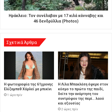
ε
ύ
θ
Ηράκλειο: Τον συνέλαβαν με 17 κιλά κάνναβης και
υ
46 δενδρύλλια (Photos)
ν
σ
η
Σχετικά Άρθρα
Η φωτογραφία της 61χρονης
Η Λίλα Μπακλέση έφερε στον
Ελίζαμπεθ Χάρλεϊ με μπικίνι
κόσμο το πρώτο της παιδί,
δείτε την ανάρτηση του
1 ώρα πρίν
συντρόφου της περί… λαού
και εξουσίας
2 ώρες πρίν