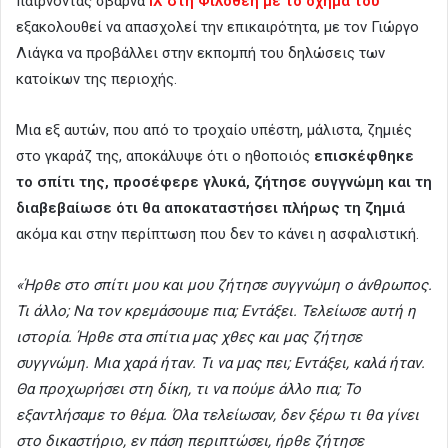
παίρνοντας σβάρνα
ΙΧ στη Φιλοθέη με το όχημά του
εξακολουθεί να απασχολεί την επικαιρότητα, με τον Γιώργο
Λιάγκα να προβάλλει στην εκπομπή του δηλώσεις των
κατοίκων της περιοχής.
Μια εξ αυτών, που από το τροχαίο υπέστη, μάλιστα, ζημιές
στο γκαράζ της, αποκάλυψε ότι ο ηθοποιός
επισκέφθηκε
το σπίτι της, προσέφερε γλυκά, ζήτησε συγγνώμη και τη
διαβεβαίωσε ότι θα αποκαταστήσει πλήρως τη ζημιά
ακόμα και στην περίπτωση που δεν το κάνει η ασφαλιστική.
«Ήρθε στο σπίτι μου και μου ζήτησε συγγνώμη ο άνθρωπος.
Τι άλλο; Να τον κρεμάσουμε πια; Εντάξει. Τελείωσε αυτή η
ιστορία. Ήρθε στα σπίτια μας χθες και μας ζήτησε
συγγνώμη. Μια χαρά ήταν. Τι να μας πει; Εντάξει, καλά ήταν.
Θα προχωρήσει στη δίκη, τι να πούμε άλλο πια; Το
εξαντλήσαμε το θέμα. Όλα τελείωσαν, δεν ξέρω τι θα γίνει
στο δικαστήριο, εν πάση περιπτώσει, ήρθε ζήτησε