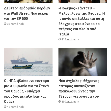
Δεύτερη εβδομάδα κερδών
«Πόλεμος» Σάντσεθ –
στη Wall Street: Νέο ρεκόρ
Μελόνι λόγω της Θέουτα: Η
για τον SP 500
Ισπανία επιβάλλει και αυτή
έλεγχους στα σύνορα σε
36 λεπτά πρίν
πτήσεις και πλοία από
Ιταλία
41 λεπτά πρίν
Οι ΗΠΑ «βλέπουν» σύντομα
Νέα Αγχίαλος: 66χρονος
μια συμφωνία για τα Στενά
σάτυρος αυνανιζόταν
του Ορμούζ, «υπάρχει
πρακολουθώντας την
πρόοδος μεταξύ Ιράν και
13χρονη γειτόνισσα του
Ομάν»
49 λεπτά πρίν
45 λεπτά πρίν