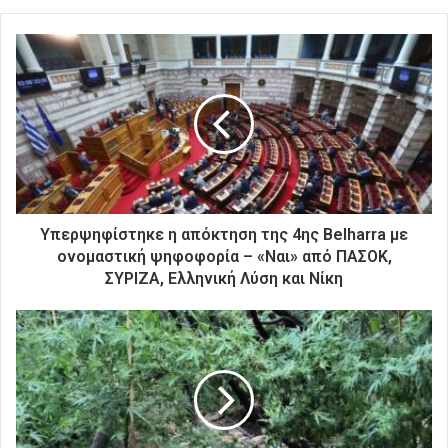
ε
τ
ε
τ
η
ν
η
λ
ε
κ
τ
ρ
Υπερψηφίστηκε η απόκτηση της 4ης Belharra με
ο
ονομαστική ψηφοφορία – «Ναι» από ΠΑΣΟΚ,
ν
ΣΥΡΙΖΑ, Ελληνική Λύση και Νίκη
ι
κ
ή
σ
α
ς
δ
ι