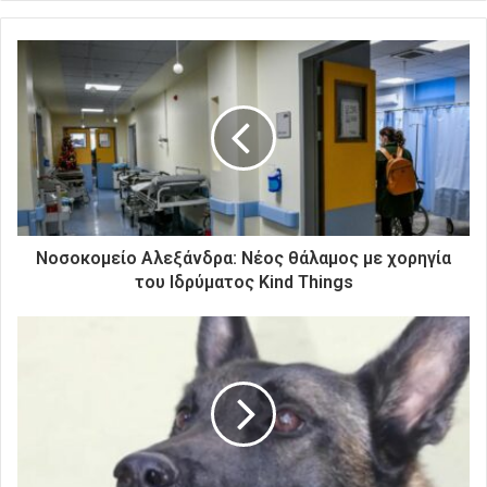
ε
τ
ε
τ
η
ν
η
λ
ε
κ
τ
ρ
Νοσοκομείο Αλεξάνδρα: Νέος θάλαμος με χορηγία
ο
του Ιδρύματος Kind Things
ν
ι
κ
ή
σ
α
ς
δ
ι