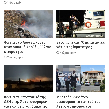
1 ώρα πρίν
Φωτιά στο Λασίθι, κοντά
Εντοπίστηκαν 40 μετανάστες
στον οικισμό Καρύδι, 112 για
νότια της Ιεράπετρας
ετοιμότητα
4 ώρες πρίν
2 ώρες πρίν
Φωτιά σε υποσταθμό της
Μυστράς: Δεν ήταν
ΔΕΗ στην Άρτα, αναφορές
οικονομικό το κίνητρό του
για εκρήξεις και διακοπές
λέει ο συνήγορος του