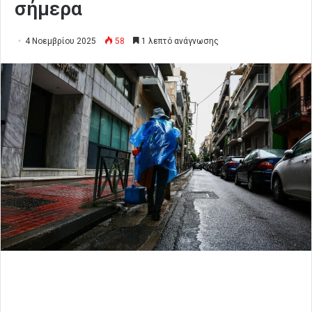
σήμερα
4 Νοεμβρίου 2025
58
1 λεπτό ανάγνωσης