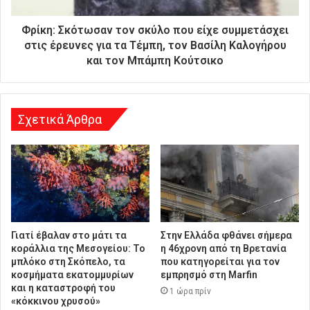
ε
ύ
Φρίκη: Σκότωσαν τον σκύλο που είχε συμμετάσχει
θ
στις έρευνες για τα Τέμπη, τον Βασίλη Καλογήρου
υ
και τον Μπάμπη Κούτσικο
ν
σ
η
Σχετικά Άρθρα
Γιατί έβαλαν στο μάτι τα
Στην Ελλάδα φθάνει σήμερα
κοράλλια της Μεσογείου: Το
η 46χρονη από τη Βρετανία
μπλόκο στη Σκόπελο, τα
που κατηγορείται για τον
κοσμήματα εκατομμυρίων
εμπρησμό στη Marfin
και η καταστροφή του
1 ώρα πρίν
«κόκκινου χρυσού»