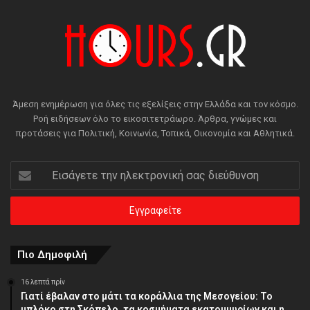
Άμεση ενημέρωση για όλες τις εξελίξεις στην Ελλάδα και τον κόσμο.
Ροή ειδήσεων όλο το εικοσιτετράωρο. Άρθρα, γνώμες και
προτάσεις για Πολιτική, Κοινωνία, Τοπικά, Οικονομία και Αθλητικά.
Εισάγετε
την
ηλεκτρονική
σας
διεύθυνση
Πιο Δημοφιλή
16 λεπτά πρίν
Γιατί έβαλαν στο μάτι τα κοράλλια της Μεσογείου: Το
μπλόκο στη Σκόπελο, τα κοσμήματα εκατομμυρίων και η