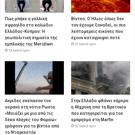
Πώς μπήκε η γαλλική
Βίντεο: Ο Ήλιος όπως δεν
σφραγίδα στο καλώδιο
τον έχουμε ξαναδεί, οι πιο
Ελλάδας-Κύπρου: Η
λεπτομερείς εικόνες που
γεωπολιτική σημασία της
έχουν καταγραφεί ποτέ
εμπλοκής της Meridiam
27 λεπτά πρίν
18 λεπτά πρίν
Ακρίδες σκέπασαν τον
Στην Ελλάδα φθάνει σήμερα
ουρανό στη νότια Ρωσία:
η 46χρονη από τη Βρετανία
«Μοιάζει με μια από τις
που κατηγορείται για τον
δέκα πληγές του Φαραώ»
εμπρησμό στη Marfin
γράφουν για το βίντεο από
32 λεπτά πρίν
το Νταγκεστάν