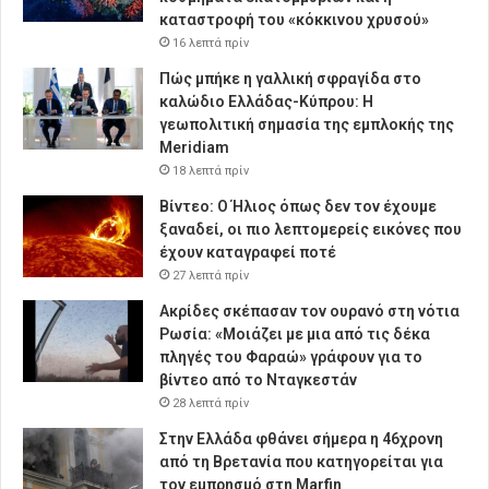
καταστροφή του «κόκκινου χρυσού»
16 λεπτά πρίν
Πώς μπήκε η γαλλική σφραγίδα στο
καλώδιο Ελλάδας-Κύπρου: Η
γεωπολιτική σημασία της εμπλοκής της
Meridiam
18 λεπτά πρίν
Βίντεο: Ο Ήλιος όπως δεν τον έχουμε
ξαναδεί, οι πιο λεπτομερείς εικόνες που
έχουν καταγραφεί ποτέ
27 λεπτά πρίν
Ακρίδες σκέπασαν τον ουρανό στη νότια
Ρωσία: «Μοιάζει με μια από τις δέκα
πληγές του Φαραώ» γράφουν για το
βίντεο από το Νταγκεστάν
28 λεπτά πρίν
Στην Ελλάδα φθάνει σήμερα η 46χρονη
από τη Βρετανία που κατηγορείται για
τον εμπρησμό στη Marfin