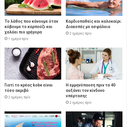
Το λάθος που κάνουμε όταν
Καρδιοπαθείς και καλοκαίρι:
κόβουμε το καρπούζι και
Διακοπές με ασφάλεια
χαλάει πιο γρήγορα
2 ημέρες πρίν
1 ημέρα πρίν
Γιατί το κρέας kobe είναι
Η εμμηνόπαυση πριν τα 40
τόσο ακριβό
αυξάνει τον κίνδυνο
υπέρτασης
2 ημέρες πρίν
2 ημέρες πρίν