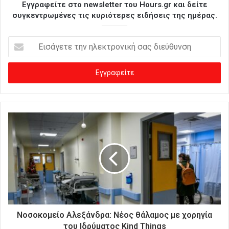
Εγγραφείτε στο newsletter του Hours.gr και δείτε
συγκεντρωμένες τις κυριότερες ειδήσεις της ημέρας.
Ε
ι
σ
ά
γ
ε
τ
ε
τ
η
ν
η
λ
ε
κ
τ
ρ
Νοσοκομείο Αλεξάνδρα: Νέος θάλαμος με χορηγία
ο
του Ιδρύματος Kind Things