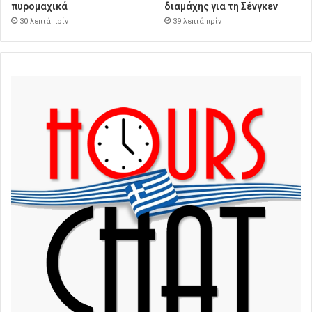
πυρομαχικά
διαμάχης για τη Σένγκεν
30 λεπτά πρίν
39 λεπτά πρίν