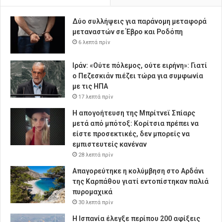
Δύο συλλήψεις για παράνομη μεταφορά
μεταναστών σε Έβρο και Ροδόπη
6 λεπτά πρίν
Ιράν: «Ούτε πόλεμος, ούτε ειρήνη»: Γιατί
ο Πεζεσκιάν πιέζει τώρα για συμφωνία
με τις ΗΠΑ
17 λεπτά πρίν
Η απογοήτευση της Μπρίτνεϊ Σπίαρς
μετά από μπότοξ: Κορίτσια πρέπει να
είστε προσεκτικές, δεν μπορείς να
εμπιστευτείς κανέναν
28 λεπτά πρίν
Απαγορεύτηκε η κολύμβηση στο Αρδάνι
της Καρπάθου γιατί εντοπίστηκαν παλιά
πυρομαχικά
30 λεπτά πρίν
Η Ισπανία έλεγξε περίπου 200 αφίξεις