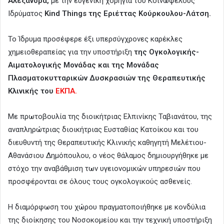
Αλεξάνδρα,
με την ευγενική χορηγία του Κοινωφελούς
Ιδρύματος
Kind Things της Εριέττας Κούρκουλου-Λάτση.
Το Ίδρυμα προσέφερε έξι υπερσύγχρονες καρέκλες
χημειοθεραπείας για την υποστήριξη
της Ογκολογικής-
Αιματολογικής Μονάδας και της Μονάδας
Πλασματοκυτταρικών Δυσκρασιών της Θεραπευτικής
Κλινικής του
ΕΚΠΑ.
Με πρωτοβουλία της διοικήτριας Ελπινίκης Ταβιανάτου, της
αναπληρώτριας διοικήτριας Ευσταθίας Κατοίκου και του
διευθυντή της Θεραπευτικής Κλινικής καθηγητή Μελέτιου-
Αθανάσιου Δημόπουλου, ο νέος θάλαμος δημιουργήθηκε με
στόχο την αναβάθμιση των υγειονομικών υπηρεσιών που
προσφέρονται σε όλους τους ογκολογικούς ασθενείς.
Η διαμόρφωση του χώρου πραγματοποιήθηκε με κονδύλια
της διοίκησης του Νοσοκομείου και την τεχνική υποστήριξη