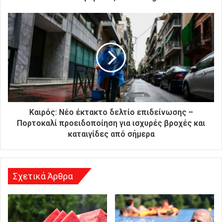
ν
ι
κ
ή
σ
α
ς
δ
ι
ε
ύ
Καιρός: Νέο έκτακτο δελτίο επιδείνωσης –
θ
Πορτοκαλί προειδοποίηση για ισχυρές βροχές και
υ
καταιγίδες από σήμερα
ν
σ
η
Σχετικά Άρθρα