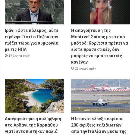
Ιράν: «Ούτε πόλεμος, ούτε
Η απογοήτευση της
ειρήνη»: Γιατί ο Πεζεσκιάν
Μπρίτνεϊ Σπίαρς μετά από
πιέζει τώρα για συμφωνία
μπότοξ: Κορίτσια πρέπει να
με τις ΗΠΑ
είστε προσεκτικές, δεν
μπορείς να εμπιστευτείς
17 λεπτά πρίν
κανέναν
28 λεπτά πρίν
Απαγορεύτηκε η κολύμβηση
Η Ισπανία έλεγξε περίπου
στο Αρδάνι της Καρπάθου
200 αφίξεις ταξιδιωτών
γιατί εντοπίστηκαν παλιά
από την Ιταλία εν μέσω της