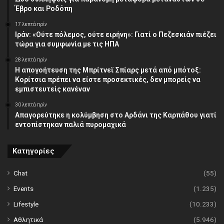
Έβρο και Ροδόπη
17 λεπτά πρίν
Ιράν: «Ούτε πόλεμος, ούτε ειρήνη»: Γιατί ο Πεζεσκιάν πιέζει
τώρα για συμφωνία με τις ΗΠΑ
28 λεπτά πρίν
Η απογοήτευση της Μπρίτνεϊ Σπίαρς μετά από μπότοξ:
Κορίτσια πρέπει να είστε προσεκτικές, δεν μπορείς να
εμπιστευτείς κανέναν
30 λεπτά πρίν
Απαγορεύτηκε η κολύμβηση στο Αρδάνι της Καρπάθου γιατί
εντοπίστηκαν παλιά πυρομαχικά
Κατηγορίες
Chat
(55)
Events
(1.235)
Lifestyle
(10.233)
Αθλητικά
(5.946)