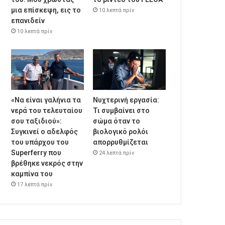
μια επίσκεψη, εις το
10 λεπτά πρίν
επανιδείν
10 λεπτά πρίν
«Να είναι γαλήνια τα
Νυχτερινή εργασία:
νερά του τελευταίου
Τι συμβαίνει στο
σου ταξιδιού»:
σώμα όταν το
Συγκινεί ο αδελφός
βιολογικό ρολόι
του υπάρχου του
απορρυθμίζεται
Superferry που
24 λεπτά πρίν
βρέθηκε νεκρός στην
καμπίνα του
17 λεπτά πρίν