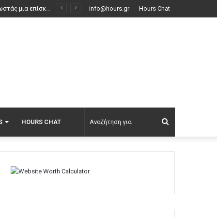
Λάμπρος Κωνσταντάρας για τα πρώτα γενέθλια χωρίς τον πατέρα του: Μου χρωστάς μια επίσκεψη, εις το επανιδείν
info@hours.gr
Hours Chat
Αναζήτηση
S
HOURS CHAT
για