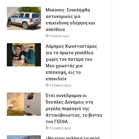
Μύκονος: Συνελήφθη
αστυνομικός για
επικίνδυνη οδήγηση και
απείθεια
9 λεπτά πρίν
Λάμπρος Κωνσταντάρας
για τα πρώτα γενέθλια
χωρίς τον πατέρα του:
Μου χρωστάς μια
επίσκεψη, εις το
επανιδείν
10 λεπτά πρίν
Έτσι συνέδραμαν οι
Ένοπλες Δυνάμεις στη
μεγάλη πυρκαγιά της
Αττικοβοιωτίας, το βίντεο
του ΓΕΕΘΑ
10 λεπτά πρίν
«Να είναι γαλήνια τα νερά