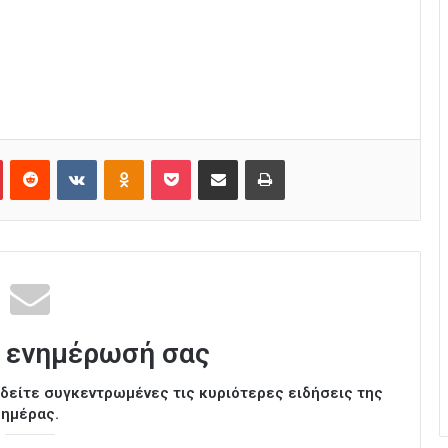
Pinterest
Reddit
VKontakte
Odnoklassniki
Pocket
Κοινοποίηση μέσω Email
Εκτύπωση
 ενημέρωσή σας
ι δείτε συγκεντρωμένες τις κυριότερες ειδήσεις της
ημέρας.