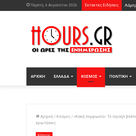
Πέμπτη, 6 Αυγούστου 2026
Έκτακτες Ειδήσεις
ΑΡΧΙΚΉ
ΕΛΛΆΔΑ
ΚΌΣΜΟΣ
ΠΟΛΙΤΙΚΉ
Αρχική
/
Κόσμος
/
«Κακή συμφωνία»: Το Ισραήλ βλέπε
ερωτήσεις
Κόσμος