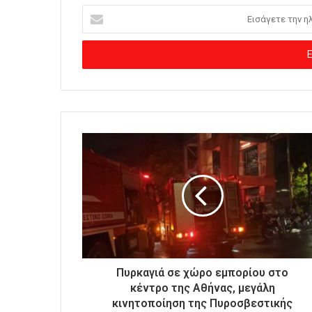
Ε
ι
σ
ά
γ
ε
τ
ε
τ
η
ν
η
λ
ε
κ
τ
ρ
ο
Πυρκαγιά σε χώρο εμπορίου στο
ν
κέντρο της Αθήνας, μεγάλη
ι
κινητοποίηση της Πυροσβεστικής
κ