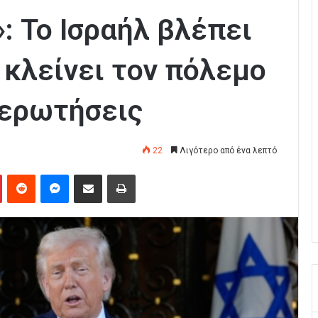
: Το Ισραήλ βλέπει
 κλείνει τον πόλεμο
 ερωτήσεις
22
Λιγότερο από ένα λεπτό
Pinterest
Reddit
Messenger
Κοινοποίηση μέσω Email
Εκτύπωση