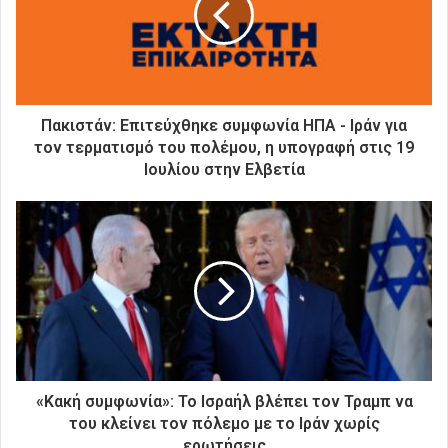
η
λ
ε
κ
τ
ρ
Πακιστάν: Επιτεύχθηκε συμφωνία ΗΠΑ - Ιράν για
ο
τον τερματισμό του πολέμου, η υπογραφή στις 19
ν
Ιουλίου στην Ελβετία
ι
κ
ή
σ
α
ς
δ
ι
ε
ύ
θ
«Κακή συμφωνία»: Το Ισραήλ βλέπει τον Τραμπ να
υ
του κλείνει τον πόλεμο με το Ιράν χωρίς
ν
ερωτήσεις