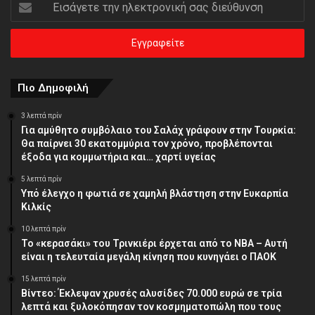
Εισάγετε
την
ηλεκτρονική
σας
διεύθυνση
Πιο Δημοφιλή
3 λεπτά πρίν
Για αμύθητο συμβόλαιο του Σαλάχ γράφουν στην Τουρκία:
Θα παίρνει 30 εκατομμύρια τον χρόνο, προβλέπονται
έξοδα για κομμωτήρια και… χαρτί υγείας
5 λεπτά πρίν
Υπό έλεγχο η φωτιά σε χαμηλή βλάστηση στην Ευκαρπία
Κιλκίς
10 λεπτά πρίν
Το «κερασάκι» του Τρινκιέρι έρχεται από το NBA – Αυτή
είναι η τελευταία μεγάλη κίνηση που κυνηγάει ο ΠΑΟΚ
15 λεπτά πρίν
Βίντεο: Έκλεψαν χρυσές αλυσίδες 70.000 ευρώ σε τρία
λεπτά και ξυλοκόπησαν τον κοσμηματοπώλη που τους