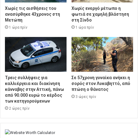
Χωρίς τις αισθήσεις του
Χωρίς ενεργό μέτωπο η
ανασύρθηκε 43χρονος στη
φωτιά σε χαμηλή βλάστηση
Μετώπη
στη Σίνδο
1 ώρα πρίν
1 ώρα πρίν
Τρεις συλλήψεις για
Σε 57χρονη γυναίκα ανήκει η
καλλιέργεια και διακίνηση
σορός στον Λυκαβηττό, από
κάνναβης στην Αττική, πάνω
πτώση ο θάνατος
από 90.000 ευρώ το κέρδος
3 ώρες πρίν
των κατηγορούμενων
2 ώρες πρίν