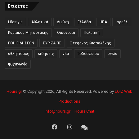
Ετικέτες
Lifestyle
Αθλητικά
Διεθνή
Ελλάδα
ΗΠΑ
Ισραήλ
Κυριάκος Μητσοτάκης
Οικονομία
Πολιτική
ΡΟΗ ΕΙΔΗΣΕΩΝ
ΣΥΡΙΖΑ ΠΣ
Στέφανος Κασσελάκης
αθλητισμός
ειδήσεις
νέα
ποδόσφαιρο
υγεία
ψυχαγωγία
Hours.gr
© Copyright 2026, All Rights Reserved. Powered by
LOIZ Web
Productions
info@hours.gr
Hours Chat
Facebook
Instagram
Hours