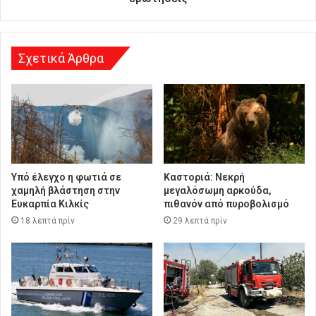
σ
η
Σχετικά Άρθρα
Υπό έλεγχο η φωτιά σε
Καστοριά: Νεκρή
χαμηλή βλάστηση στην
μεγαλόσωμη αρκούδα,
Ευκαρπία Κιλκίς
πιθανόν από πυροβολισμό
18 λεπτά πρίν
29 λεπτά πρίν