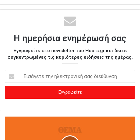
Η ημερήσια ενημέρωσή σας
Εγγραφείτε στο newsletter του Hours.gr και δείτε
συγκεντρωμένες τις κυριότερες ειδήσεις της ημέρας.
Ε
ι
σ
ά
γ
ε
τ
ε
τ
η
ν