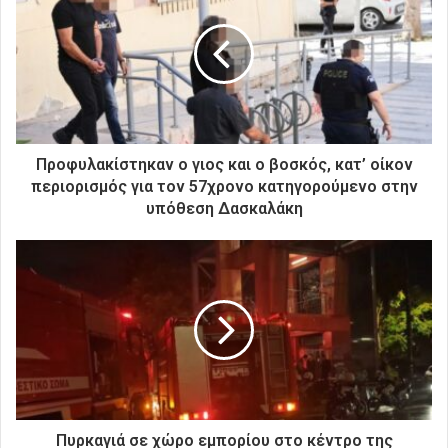
η
ν
η
λ
ε
κ
τ
ρ
Προφυλακίστηκαν ο γιος και ο βοσκός, κατ’ οίκον
ο
περιορισμός για τον 57χρονο κατηγορούμενο στην
ν
υπόθεση Δασκαλάκη
ι
κ
ή
σ
α
ς
δ
ι
ε
ύ
θ
Πυρκαγιά σε χώρο εμπορίου στο κέντρο της