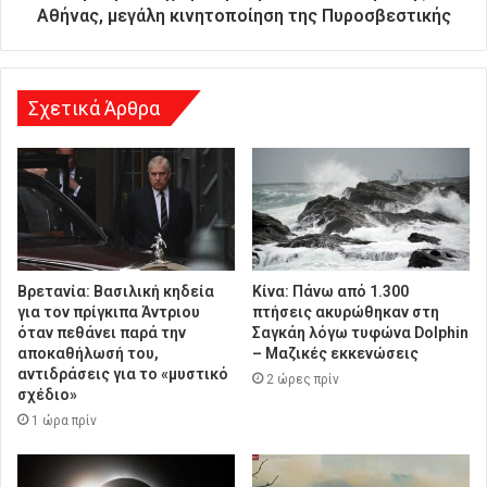
υ
Αθήνας, μεγάλη κινητοποίηση της Πυροσβεστικής
ν
σ
η
Σχετικά Άρθρα
Βρετανία: Βασιλική κηδεία
Κίνα: Πάνω από 1.300
για τον πρίγκιπα Άντριου
πτήσεις ακυρώθηκαν στη
όταν πεθάνει παρά την
Σαγκάη λόγω τυφώνα Dolphin
αποκαθήλωσή του,
– Μαζικές εκκενώσεις
αντιδράσεις για το «μυστικό
2 ώρες πρίν
σχέδιο»
1 ώρα πρίν