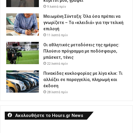
κορίτσι μου, γράφει
9 λεπτά πρίν
Μειωμένη Σύνταξη: Όλα όσα πρέπει να
γνωρίζετε – Τα «κλειδιά» για την τελική
επιλογή
11 λεπτά πρίν
Οι αθλητικές μεταδόσεις της ημέρας:
Πλούσιο πρόγραμμα με ποδόσφαιρο,
μπάσκετ, τένις
22 λεπτά πρίν
Πινακίδες κυκλοφορίας με λίγα κλικ: Τι
αλλάζει σε παραγγελία, πληρωμή και
έκδοση
28 λεπτά πρίν
Ακολουθήστε το Hours.gr News