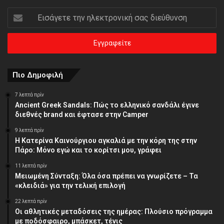
Εισάγετε
την
ηλεκτρονική
σας
διεύθυνση
Πιο Δημοφιλή
7 λεπτά πρίν
Ancient Greek Sandals: Πώς το ελληνικό σανδάλι έγινε
διεθνές brand και έφτασε στην Camper
9 λεπτά πρίν
Η Κατερίνα Καινούργιου αγκαλιά με την κόρη της στην
Πάρο: Μόνο εγώ και το κορίτσι μου, γράφει
11 λεπτά πρίν
Μειωμένη Σύνταξη: Όλα όσα πρέπει να γνωρίζετε – Τα
«κλειδιά» για την τελική επιλογή
22 λεπτά πρίν
Οι αθλητικές μεταδόσεις της ημέρας: Πλούσιο πρόγραμμα
με ποδόσφαιρο, μπάσκετ, τένις