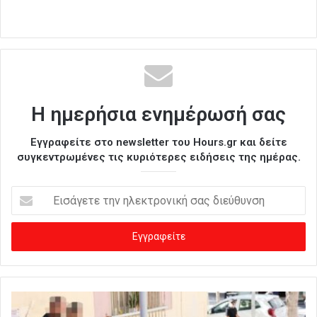
Η ημερήσια ενημέρωσή σας
Εγγραφείτε στο newsletter του Hours.gr και δείτε
συγκεντρωμένες τις κυριότερες ειδήσεις της ημέρας.
Ε
ι
σ
ά
γ
ε
τ
ε
τ