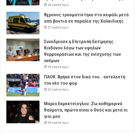
26 λεπτά πρίν
8χρονος τραυματίστηκε στο κεφάλι μετά
από βουτιά σε παραλία της Χαλκιδικής
37 λεπτά πρίν
Συνεδρίασε η Επιτροπή Εκτίμησης
Κινδύνου λόγω των υψηλών
θερμοκρασιών και της ενίσχυσης των
ανέμων
39 λεπτά πρίν
ΠΑΟΚ: Βρήκε στον δικό του… εκτελεστή
τον νέο του φορ
42 λεπτά πρίν
Μαρία Εκμεκτσίογλου: Ζω καθημερινά
θαύματα, πρώτα είναι ο Θεός και μετά οι
γιοι μου
54 λεπτά πρίν