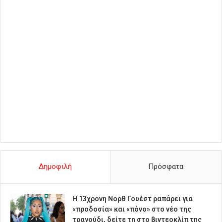
Δημοφιλή
Πρόσφατα
Η 13χρονη Νορθ Γουέστ ραπάρει για
«προδοσία» και «πόνο» στο νέο της
τραγούδι, δείτε τη στο βιντεοκλίπ της