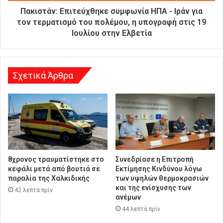
ύ
Πακιστάν: Επιτεύχθηκε συμφωνία ΗΠΑ - Ιράν για
θ
τον τερματισμό του πολέμου, η υπογραφή στις 19
υ
Ιουλίου στην Ελβετία
ν
σ
η
Σχετικά Άρθρα
8χρονος τραυματίστηκε στο
Συνεδρίασε η Επιτροπή
κεφάλι μετά από βουτιά σε
Εκτίμησης Κινδύνου λόγω
παραλία της Χαλκιδικής
των υψηλών θερμοκρασιών
και της ενίσχυσης των
42 λεπτά πρίν
ανέμων
44 λεπτά πρίν