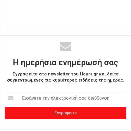
Η ημερήσια ενημέρωσή σας
Εγγραφείτε στο newsletter του Hours.gr και δείτε
συγκεντρωμένες τις κυριότερες ειδήσεις της ημέρας.
Ε
ι
σ
ά
γ
ε