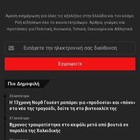
Άμεση ενημέρωση για όλες τις εξελίξεις στην Ελλάδα και τον κόσμο.
Ροή ειδήσεων όλο το εικοσιτετράωρο. Άρθρα, γνώμες και
προτάσεις για Πολιτική, Κοινωνία, Τοπικά, Οικονομία και Αθλητικά.
Εισάγετε
την
ηλεκτρονική
σας
διεύθυνση
Πιο Δημοφιλή
26 λεπτά πρίν
Η 13χρονη Νορθ Γουέστ ραπάρει για «προδοσία» και «πόνο»
στο νέο της τραγούδι, δείτε τη στο βιντεοκλίπ της
37 λεπτά πρίν
8χρονος τραυματίστηκε στο κεφάλι μετά από βουτιά σε
παραλία της Χαλκιδικής