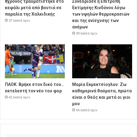
8χρονος τραυματίστηκε στο
Συνεδρίασε η Επιτροπή
κεφάλι μετά από βουτιά σε
Εκτίμησης Κινδύνου λόγω
παραλία της Χαλκιδικής
των υψηλών θερμοκρασιών
και της ενίσχυσης των
37 λεπτά πρίν
ανέμων
39 λεπτά πρίν
ΠΑΟΚ: Βρήκε στον δικό του…
Μαρία Εκμεκτσίογλου: Ζω
εκτελεστή τον νέο του φορ
καθημερινά θαύματα, πρώτα
είναι ο Θεός και μετά οι γιοι
42 λεπτά πρίν
μου
54 λεπτά πρίν