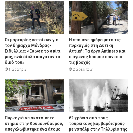
Οι μαρτυρίες κατοίκων για
Η επόμενη ημέρα μετά τις
τον δήμαρχο Μάνδρας-
πυρκαγιές στη Δυτική
Ειδυλλίας: «Έσωσε το σπίτι
Αττική: Τα έργα Antinero και
μας, ενώ δίπλα καιγόταν το
ο αγώνας δρόμου πριν από
δικό του»
τις βροχές
1 ώρα πρίν
2 ώρες πρίν
Πυρκαγιά σε ακατοίκητο
62 χρόνια από τους
κτήριο στην Κουμουνδούρου,
τουρκικούς βομβαρδισμούς
απεγκλωβίστηκε ένα άτομο
με ναπάλμ στην Τηλλυρία της