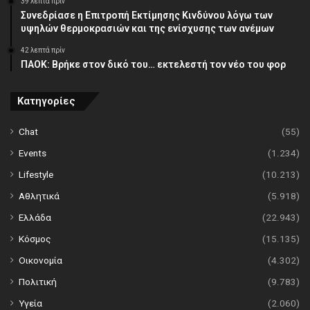
39 λεπτά πρίν
Συνεδρίασε η Επιτροπή Εκτίμησης Κινδύνου λόγω των
υψηλών θερμοκρασιών και της ενίσχυσης των ανέμων
42 λεπτά πρίν
ΠΑΟΚ: Βρήκε στον δικό του… εκτελεστή τον νέο του φορ
Κατηγορίες
Chat
(55)
Events
(1.234)
Lifestyle
(10.213)
Αθλητικά
(5.918)
Ελλάδα
(22.943)
Κόσμος
(15.135)
Οικονομία
(4.302)
Πολιτική
(9.783)
Υγεία
(2.060)