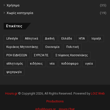
Χρήσιμα
(35)
Χωρίς κατηγορία
(19)
Ετικέτες
Lifestyle
Αθλητικά
Διεθνή
Ελλάδα
ΗΠΑ
Ισραήλ
Κυριάκος Μητσοτάκης
Οικονομία
Πολιτική
ΡΟΗ ΕΙΔΗΣΕΩΝ
ΣΥΡΙΖΑ ΠΣ
Στέφανος Κασσελάκης
αθλητισμός
ειδήσεις
νέα
ποδόσφαιρο
υγεία
ψυχαγωγία
Hours.gr
© Copyright 2026, All Rights Reserved. Powered by
LOIZ Web
Productions
info@hours.gr
Hours Chat