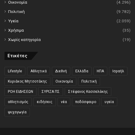
Οικονομία
(4.296)
Πολιτική
(9.782)
Υγεία
(2.059)
Χρήσιμα
(35)
Χωρίς κατηγορία
(19)
Ετικέτες
Lifestyle
Αθλητικά
Διεθνή
Ελλάδα
ΗΠΑ
Ισραήλ
Κυριάκος Μητσοτάκης
Οικονομία
Πολιτική
ΡΟΗ ΕΙΔΗΣΕΩΝ
ΣΥΡΙΖΑ ΠΣ
Στέφανος Κασσελάκης
αθλητισμός
ειδήσεις
νέα
ποδόσφαιρο
υγεία
ψυχαγωγία