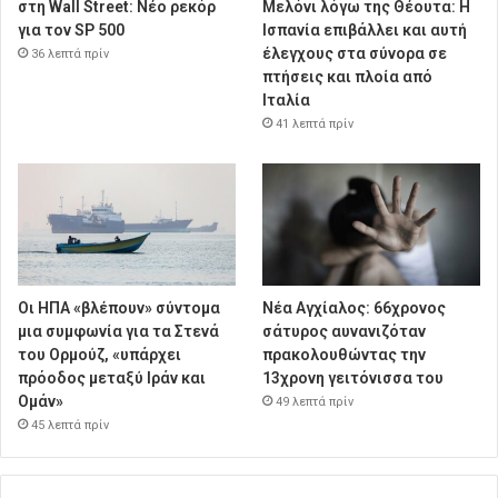
στη Wall Street: Νέο ρεκόρ
Μελόνι λόγω της Θέουτα: Η
για τον SP 500
Ισπανία επιβάλλει και αυτή
έλεγχους στα σύνορα σε
36 λεπτά πρίν
πτήσεις και πλοία από
Ιταλία
41 λεπτά πρίν
Οι ΗΠΑ «βλέπουν» σύντομα
Νέα Αγχίαλος: 66χρονος
μια συμφωνία για τα Στενά
σάτυρος αυνανιζόταν
του Ορμούζ, «υπάρχει
πρακολουθώντας την
πρόοδος μεταξύ Ιράν και
13χρονη γειτόνισσα του
Ομάν»
49 λεπτά πρίν
45 λεπτά πρίν