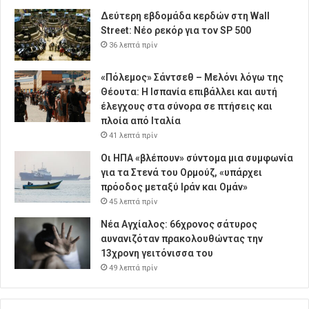
Δεύτερη εβδομάδα κερδών στη Wall
Street: Νέο ρεκόρ για τον SP 500
36 λεπτά πρίν
«Πόλεμος» Σάντσεθ – Μελόνι λόγω της
Θέουτα: Η Ισπανία επιβάλλει και αυτή
έλεγχους στα σύνορα σε πτήσεις και
πλοία από Ιταλία
41 λεπτά πρίν
Οι ΗΠΑ «βλέπουν» σύντομα μια συμφωνία
για τα Στενά του Ορμούζ, «υπάρχει
πρόοδος μεταξύ Ιράν και Ομάν»
45 λεπτά πρίν
Νέα Αγχίαλος: 66χρονος σάτυρος
αυνανιζόταν πρακολουθώντας την
13χρονη γειτόνισσα του
49 λεπτά πρίν