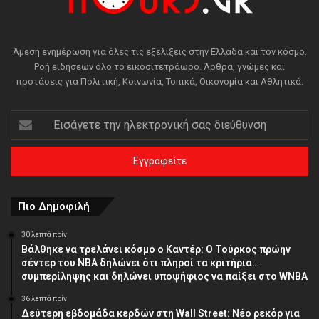
Άμεση ενημέρωση για όλες τις εξελίξεις στην Ελλάδα και τον κόσμο.
Ροή ειδήσεων όλο το εικοσιτετράωρο. Άρθρα, γνώμες και
προτάσεις για Πολιτική, Κοινωνία, Τοπικά, Οικονομία και Αθλητικά.
Εισάγετε
την
ηλεκτρονική
σας
διεύθυνση
Πιο Δημοφιλή
30 λεπτά πρίν
Βάλθηκε να τρελάνει κόσμο ο Καντέρ: Ο Τούρκος πρώην
σέντερ του NBA δηλώνει ότι πληροί τα κριτήρια…
συμπερίληψης και δηλώνει υποψήφιος να παίξει στο WNBA
36 λεπτά πρίν
Δεύτερη εβδομάδα κερδών στη Wall Street: Νέο ρεκόρ για