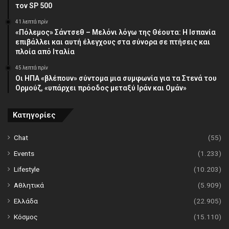
τον SP 500
41 λεπτά πρίν
«Πόλεμος» Σάντσεθ – Μελόνι λόγω της Θέουτα: Η Ισπανία
επιβάλλει και αυτή έλεγχους στα σύνορα σε πτήσεις και
πλοία από Ιταλία
45 λεπτά πρίν
Οι ΗΠΑ «βλέπουν» σύντομα μια συμφωνία για τα Στενά του
Ορμούζ, «υπάρχει πρόοδος μεταξύ Ιράν και Ομάν»
Κατηγορίες
Chat
(55)
Events
(1.233)
Lifestyle
(10.203)
Αθλητικά
(5.909)
Ελλάδα
(22.905)
Κόσμος
(15.110)