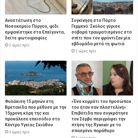
Αναστάτωση στο
Συγκίνηση στο Πόρτο
Νοσοκομείο Πύργου, φίδι
Γερμενό: Σκύλος γύρισε
εμφανίστηκε στα Επείγοντα,
σοβαρά τραυματισμένος στο
δείτε φωτογραφίες
σπίτι που τον φρόντιζαν μία
εβδομάδα μετά τη φωτιά
2 ώρες πρίν
2 ώρες πρίν
Φυλάκιση 15 μηνών στη
«Ένα κομμάτι του προσώπου
Βρετανίδα που μέθυσε με την
του ήταν σαν πλαστελίνη»:
15χρονη κόρη της και
Επιβάτιδα που συγκράτησε
προκάλεσε επεισόδιο στο
τον Σέρβο περιγράφει την
Κέντρο Υγείας Σκιάθου
πτήση της Ryanair με το
σπασμένο παράθυρο
3 ώρες πρίν
3 ώρες πρίν