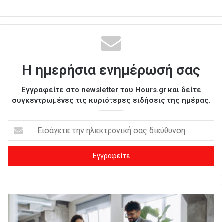
Η ημερήσια ενημέρωσή σας
Εγγραφείτε στο newsletter του Hours.gr και δείτε
συγκεντρωμένες τις κυριότερες ειδήσεις της ημέρας.
Ε
ι
σ
ά
γ
ε
τ
ε
τ
η