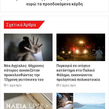
ν
ευρώ τα προσδοκόμενα κέρδη
σ
η
Σχετικά Άρθρα
Νέα Αγχίαλος: 66χρονος
Πυρκαγιά σε ισόγειο
σάτυρος αυνανιζόταν
κατάστημα στο Παλαιό
πρακολουθώντας την
Φάληρο, εκκενώνεται
13χρονη γειτόνισσα του
προληπτικά πολυκατοικία
1 ώρα πρίν
2 ώρες πρίν